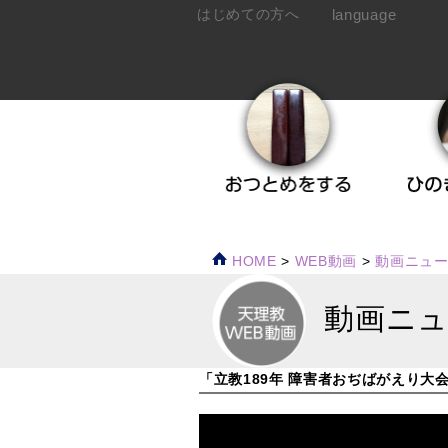
language
はじめての方へ
HOME
>
WEB動画
>
動画ニュ
動画ニュ
「立教189年 障害者おぢばがえり大会