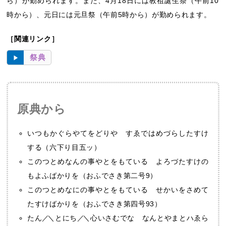
ら）が勤められます。また、4月18日には教祖誕生祭（午前10
時から）、元日には元旦祭（午前5時から）が勤められます。
［関連リンク］
祭典
原典から
いつもかぐらやてをどりや すゑではめづらしたすけ
する（六下り目五ッ）
このつとめなんの事やとをもている よろづたすけの
もよふばかりを（おふでさき第二号9）
このつとめなにの事やとをもている せかいをさめて
たすけばかりを（おふでさき第四号93）
たん
／
＼とにち
／
＼心いさむでな なんとやまとハゑら