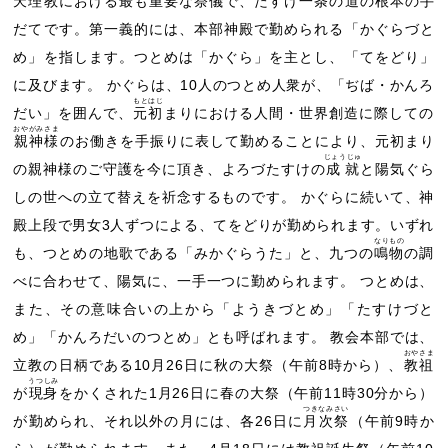
天理教における最も重要な祭儀で、たすけ一条の道の根本の手
だてです。第一義的には、本部神殿で勤められる「かぐらづと
め」を指します。つとめは「かぐら」を主とし、「てをどり」
に及びます。 かぐらは、10人のつとめ人衆が、「ぢば・かんろ
もとはじ
だい」を囲んで、
元初
まりにおける人間・世界創造に際しての
おやがみさま
親神様
のお働きを手振りに表して勤めることにより、元初まり
じょうじゅ
の親神様のご守護を今に頂き、よろづたすけの
成就
と陽気ぐら
しの世への立て替えを祈念するものです。 かぐらに続いて、神
殿上段で男女3人ずつによる、てをどりが勤められます。いずれ
なりもの
も、つとめの地歌である「みかぐらうた」と、九つの
鳴物
の調
べに合わせて、陽気に、一手一つに勤められます。 つとめは、
また、その意味合いの上から「ようきづとめ」「たすけづと
め」「かんろだいのつとめ」とも呼ばれます。 教会本部では、
おやさま
立教の日柄である10月26日に秋の大祭（午前8時から）、
教祖
うつしみ
が
現身
をかくされた1月26日に春の大祭（午前11時30分から）
つきなみさい
が勤められ、それ以外の月には、各26日に
月次祭
（午前9時か