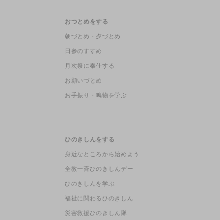
おつとめをする
朝づとめ・夕づとめ
日参のすすめ
月次祭に奉仕する
お願いづとめ
お手振り・鳴物を学ぶ
ひのきしんをする
身近なところから始めよう
全教一斉ひのきしんデー
ひのきしんを学ぶ
福祉に関わるひのきしん
災害救援ひのきしん隊