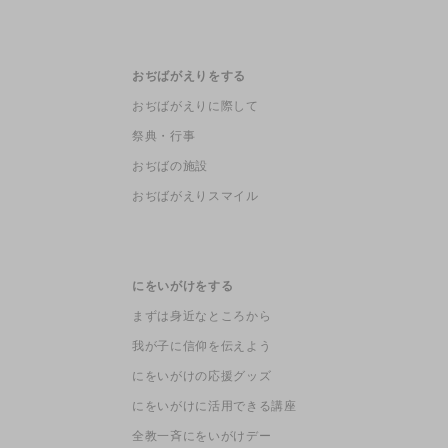
おぢばがえりをする
おぢばがえりに際して
祭典・行事
おぢばの施設
おぢばがえりスマイル
にをいがけをする
まずは身近なところから
我が子に信仰を伝えよう
にをいがけの応援グッズ
にをいがけに活用できる講座
全教一斉にをいがけデー