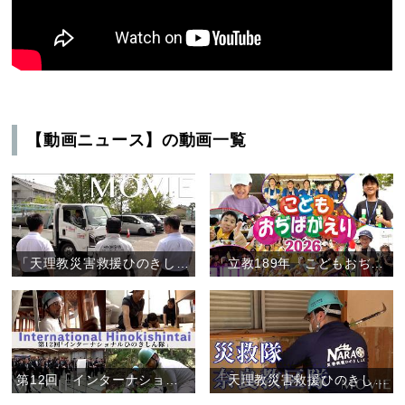
【動画ニュース】の動画一覧
「天理教災害救援ひのきしん隊 『令和8年熊本地震』の被災地へ給水車を輸送」（2026年8月1日～）
「立教189年『こどもおぢばがえり』」（2026年7月27日～8月3日）
第12回「インターナショナルひのきしん隊」（2026年7月18日～24日）
「天理教災害救援ひのきしん隊 生駒市の豪雨被災地へ出動」（2026年7月3日～）