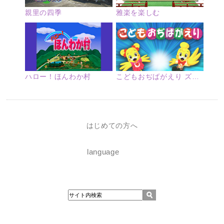
親里の四季
雅楽を楽しむ
ハロー！ほんわか村
こどもおぢばがえり ズームアップ
はじめての方へ
language