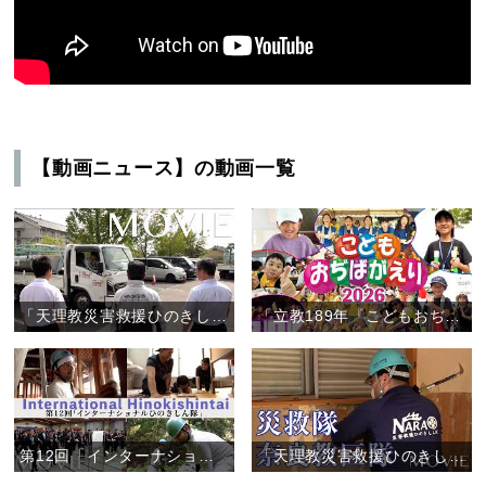
【動画ニュース】の動画一覧
「天理教災害救援ひのきしん隊 『令和8年熊本地震』の被災地へ給水車を輸送」（2026年8月1日～）
「立教189年『こどもおぢばがえり』」（2026年7月27日～8月3日）
第12回「インターナショナルひのきしん隊」（2026年7月18日～24日）
「天理教災害救援ひのきしん隊 生駒市の豪雨被災地へ出動」（2026年7月3日～）