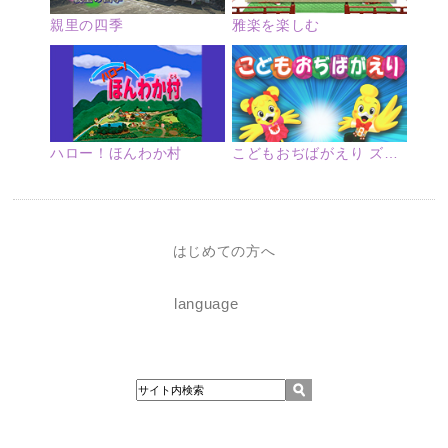
親里の四季
雅楽を楽しむ
ハロー！ほんわか村
こどもおぢばがえり ズームアップ
はじめての方へ
language