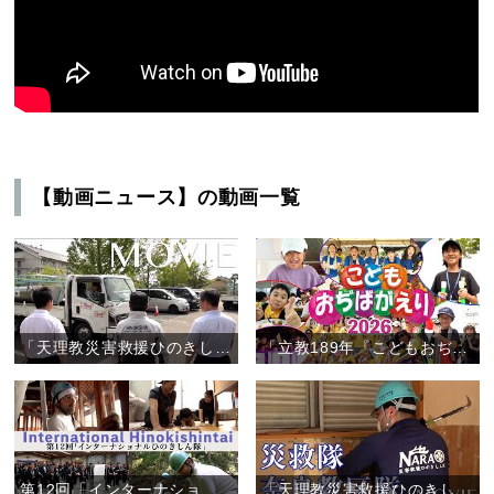
【動画ニュース】の動画一覧
「天理教災害救援ひのきしん隊 『令和8年熊本地震』の被災地へ給水車を輸送」（2026年8月1日～）
「立教189年『こどもおぢばがえり』」（2026年7月27日～8月3日）
第12回「インターナショナルひのきしん隊」（2026年7月18日～24日）
「天理教災害救援ひのきしん隊 生駒市の豪雨被災地へ出動」（2026年7月3日～）