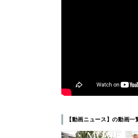
【動画ニュース】の動画一