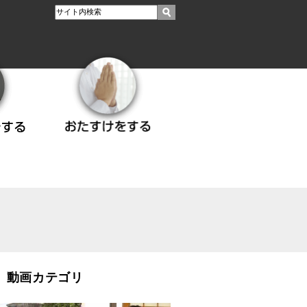
動画カテゴリ