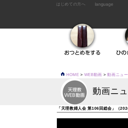
language
はじめての方へ
HOME
>
WEB動画
>
動画ニュ
動画ニュ
「天理教婦人会 第106回総会」（202