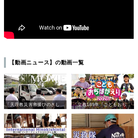
【動画ニュース】の動画一覧
「天理教災害救援ひのきしん隊 『令和8年熊本地震』の被災地へ給水車を輸送」（2026年8月1日～）
「立教189年『こどもおぢばがえり』」（2026年7月27日～8月3日）