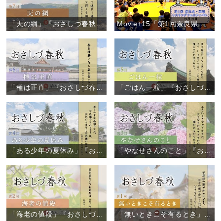
「天の綱」『おさしづ春秋』（7）
Movie+15「第1回奈良県・天理レスリングフェスティバル」
「種は正直」『おさしづ春秋』（6）
「ごはん一粒」『おさしづ春秋』（5）
「ある少年の夏休み」『おさしづ春秋』（4）
「やなせさんのこと」『おさしづ春秋』（3）
「海老の値段」『おさしづ春秋』（2）
「無いときこそ有るとき」『おさしづ春秋』（1）