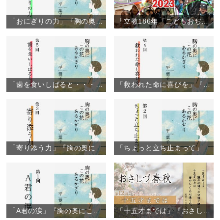
「おにぎりの力」『胸の奥にこの花あるかぎり』（6）
「立教186年『こどもおぢばがえり』閉幕」（2023年8月6日）
「歯を食いしばると・・・」『胸の奥にこの花あるかぎり』（5）
「救われた命に喜びを」『胸の奥にこの花あるかぎり』（4）
「寄り添う力」『胸の奥にこの花あるかぎり』（3）
「ちょっと立ち止まって」『胸の奥にこの花あるかぎり』（2）
「A君の涙」『胸の奥にこの花あるかぎり』（1）
「十五才までは」『おさしづ春秋』（12）