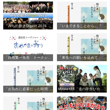
「みちの動きDigest 2023」（2023年12月12日）
「いまできることから」『胸の奥にこの花あるかぎり』（9）
「白熊繁一先生 トークショー」（約49分）
「来生への願いを込めて」『胸の奥にこの花あるかぎり』（8）
「お別れに必要だった時間」『胸の奥にこの花あるかぎり』（7）
Movie+16「道の学生ひのきしんDAY【大阪教区】」