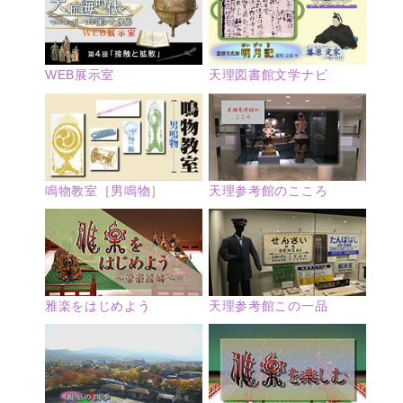
WEB展示室
天理図書館文学ナビ
鳴物教室［男鳴物］
天理参考館のこころ
雅楽をはじめよう
天理参考館この一品