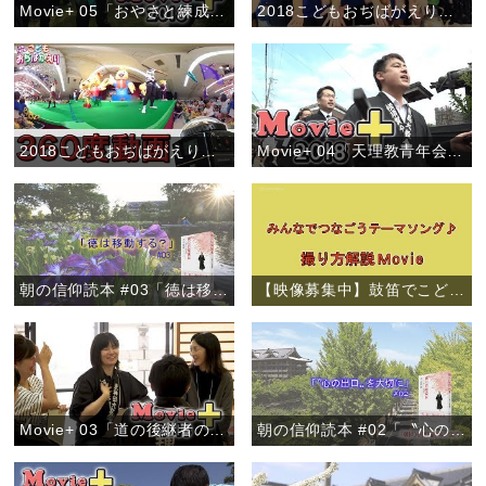
Movie+ 05「おやさと練成会」
2018こどもおぢばがえり事前企画「わかぎおぢばひのきしん－人のために尽くすよろこび－」
2018こどもおぢばがえり事前企画「VR体験で夏を先取り！」
Movie+ 04「天理教青年会 全世界一斉布教月間」
朝の信仰読本 #03「徳は移動する？」
【映像募集中】鼓笛でこどもおぢばがえりテーマソング♪
Movie+ 03「道の後継者の集い」西鎮分教会
朝の信仰読本 #02「〝心の出口〟を大切に」