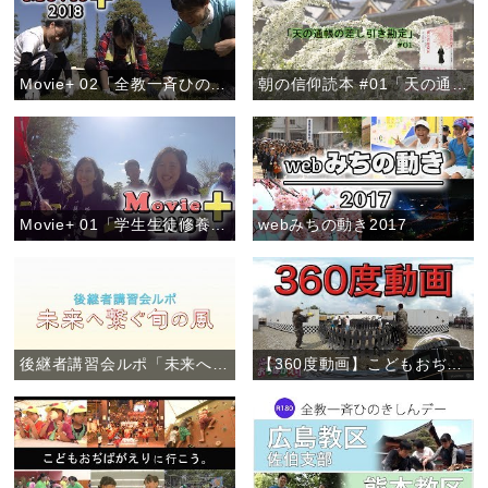
Movie+ 02「全教一斉ひのきしんデー」
朝の信仰読本 #01「天の通帳の差し引き勘定」
Movie+ 01「学生生徒修養会・高校卒業生コース」
webみちの動き2017
後継者講習会ルポ「未来へ繋ぐ旬の風」
【360度動画】こどもおぢばがえり(2017)