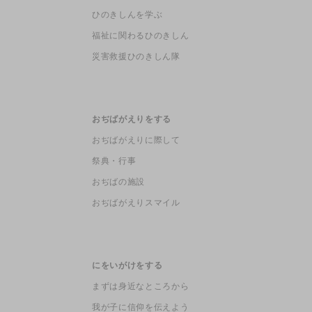
ひのきしんを学ぶ
福祉に関わるひのきしん
災害救援ひのきしん隊
おぢばがえりをする
おぢばがえりに際して
祭典・行事
おぢばの施設
おぢばがえりスマイル
にをいがけをする
まずは身近なところから
我が子に信仰を伝えよう