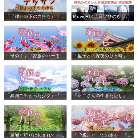
「『縁』の下の力持ち」『しあわせデッサン』（1）
Movie+14「音訳ひのきしん者養成講習会 初級講座（オンライン）」
「母の手」『家族のハーモニー』（6）
「里子との深夜のひと時」『家族のハーモニー』（5）
「異国で出会った少女」『家族のハーモニー』（4）
「正二さんの生きた証し」『家族のハーモニー』（3）
「感謝と祈りに包まれて」『家族のハーモニー』（2）
「〝親〟としての幸せ」『家族のハーモニー』（1）