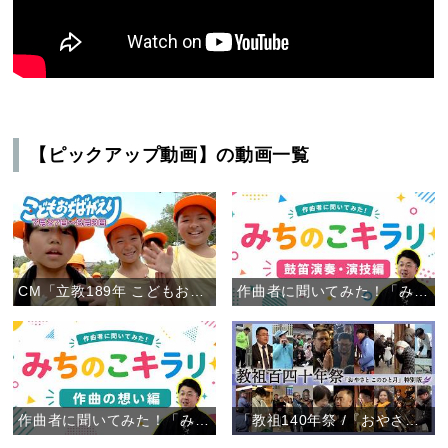
【ピックアップ動画】の動画一覧
CM「立教189年 こどもおぢばがえり」
作曲者に聞いてみた！「みちのこキラリ」鼓笛演奏・演技編
作曲者に聞いてみた！「みちのこキラリ」作曲の想い編
「教祖140年祭 /『おやさと このひと月』特別版」