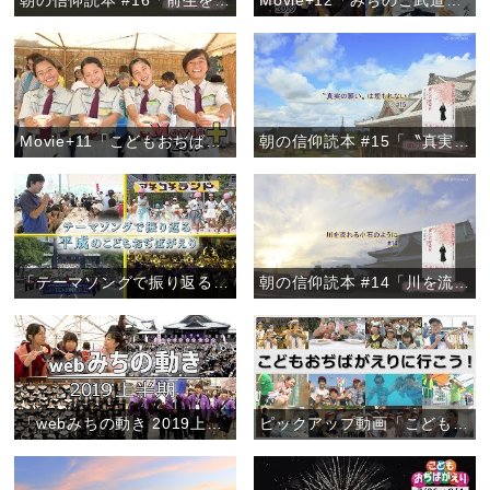
朝の信仰読本 #16「前生を悟る方法」
Movie+12「みちのこ武道大会2019」
Movie+11「こどもおぢばがえり2019開幕」
朝の信仰読本 #15「〝真実の願い〟は埋もれない」
「テーマソングで振り返る 平成のこどもおぢばがえり」『ピックアップ動画』
朝の信仰読本 #14「川を流れる小石のように」
「webみちの動き 2019上半期」
ピックアップ動画「こどもおぢばがえりに行こう！」