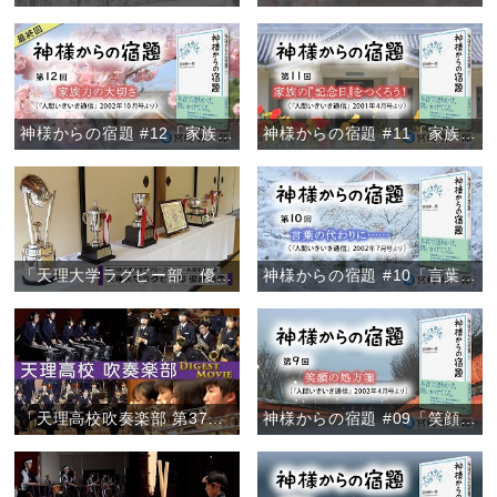
神様からの宿題 #12「家族力の大切さ」
神様からの宿題 #11「家族の『記念日』をつくろう！」
「天理大学ラグビー部 優勝報告」
神様からの宿題 #10「言葉の代わりに……」
「天理高校吹奏楽部 第37回定期演奏会/ファイナル・コンサート2020ダイジェスト」
神様からの宿題 #09「笑顔の処方箋」