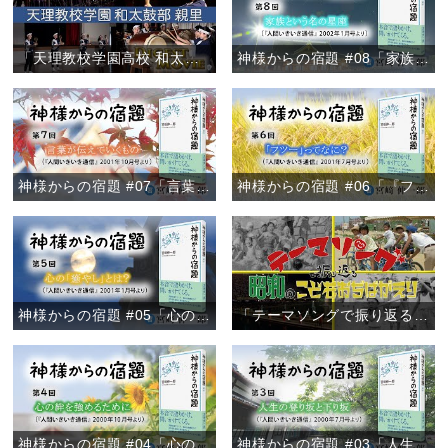
「天理教校学園高校 和太鼓部親里 定期演奏会ダイジェスト」
神様からの宿題 #08「家族という名の星座」
神様からの宿題 #07「言葉が伝えていくもの」
神様からの宿題 #06「『フツー』ってなに？」
神様からの宿題 #05「心の『癒やし』とは？」
「テーマソングで振り返る 昭和のこどもおぢばがえり」
神様からの宿題 #04「心の絆を強めるために」
神様からの宿題 #03「人生の登り坂と下り坂」