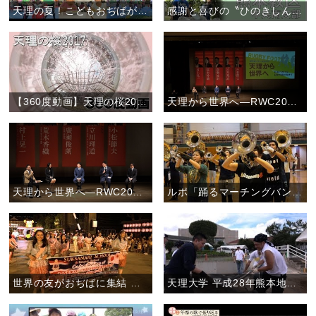
天理の夏！こどもおぢばがえりに行こう。
感謝と喜びの〝ひのきしんデー〟(2017年)
【360度動画】天理の桜2017
天理から世界へ―RWC2019日本大会に向けて―後半ダイジェスト
天理から世界へ―RWC2019日本大会に向けて―前半ダイジェスト
ルポ「踊るマーチングバンド―愛町吹奏楽団の魅力―」
世界の友がおぢばに集結 ―立教179年おやさとパレード―
天理大学 平成28年熊本地震の被災地で支援活動を実施