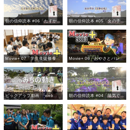
朝の信仰読本 #06「たすかり上手になろう」
朝の信仰読本 #05「女の子の『五秒の礼』」
Movie+ 07「学生生徒修養会 高校の部」
Movie+ 06「おやさとパレード～きらびやかなフロート～」
ピックアップ動画 「webみちの動き 2018上半期」
朝の信仰読本 #04「陽気ぐらしには流れがある」