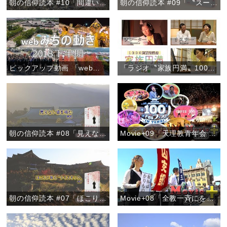
朝の信仰読本 #10「間違い電話を喜ぶ心」
朝の信仰読本 #09「〝スーちゃん〟から学んだおたすけの心」
ピックアップ動画 「webみちの動き 2018下半期」
「ラジオ〝家族円満〟1000回放送記念『朝、新たな出会いを』」
朝の信仰読本 #08「見えない徳を積む」
Movie+09「天理教青年会 100フェス！」
朝の信仰読本 #07「ほこりが散る〝ナイスキック〟」
Movie+08「全教一斉にをいがけデー2018」