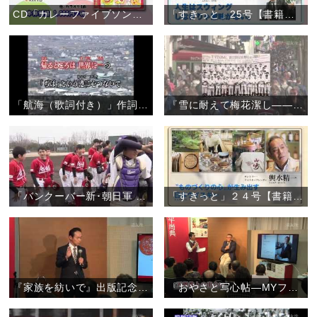
CD「カレーファイブソングコレクション」
「すきっと」25号【書籍案内】
「航海（歌詞付き）」作詞作曲:孤馬寛
『雪に耐えて梅花潔し――フランス柔道の父・粟津正蔵と天理教二代真柱・中山正善』【書籍案内】
「バンクーバー新･朝日軍 〝天理の中学生と白球を通して交流を〟」
「すきっと」２４号【書籍案内】
『家族を紡いで』出版記念トークショー
『おやさと写心帖―MYファースト天理』出版記念トークショー