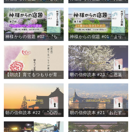
神様からの宿題 #02「〝ちょうどいい〟という幸せ」
神様からの宿題 #01「より豊かに生きるために」
【朗読】育てるつもりが育てられ 『縁あって「家族」』より
朝の信仰読本 #23「ご恩返しの心を学ぶ」
朝の信仰読本 #22「〝心の傷〟が性格をつくる」
朝の信仰読本 #21「おたすけは温かい言葉がけから」