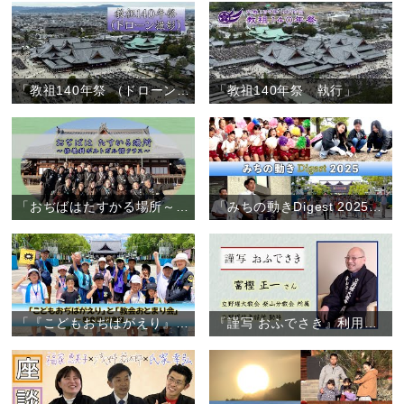
「教祖140年祭 （ドローン撮影）」
「教祖140年祭 執行」
「おぢばはたすかる場所～修養科ポルトガル語クラス～」
「みちの動きDigest 2025」（2025年1月～12月）
「『こどもおぢばがえり』と『教会おとまり会』～朝倉団 川會隊～」（2025年7月28日～31日）
『謹写 おふでさき』利用者の声