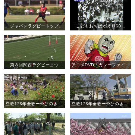
「ジャパンラグビートップリーグ奈良県初開催 〝親里で天理出身の選手が凱旋試合〟」（10月19日）
「こどもおぢばがえり60周年記念 こどもおぢばがえりの元をたずねて」
「第８回関西ラグビーまつり ルポ『花園で伝説の名勝負 再び』」
アニメDVD「カレーファイブ」第２弾！
立教176年全教一斉ひのきしんデー・鹿児島教区大島支部 （4月29日）
立教176年全教一斉ひのきしんデー・長野教区松筑支部 （4月29日）