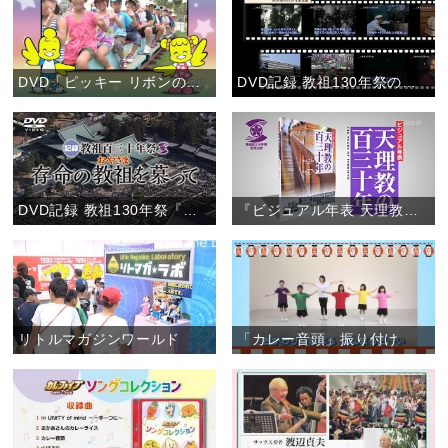
DVD「ピッキー リボンのレッツゴー！こどもおぢばがえり」(お知らせ)
DVD記録 教祖130年祭の「特典映像２」(お知らせ)
DVD記録 教祖130年祭『存命の教祖を慕って』
『ビジュアル年表 天理教の百三十年』 【書籍案内】
リトルマガジンワールド
「カレー音頭」振り付け