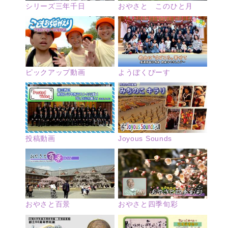
シリーズ三年千日
おやさと このひと月
ピックアップ動画
ようぼくぴーす
投稿動画
Joyous Sounds
おやさと四季旬彩
おやさと百景