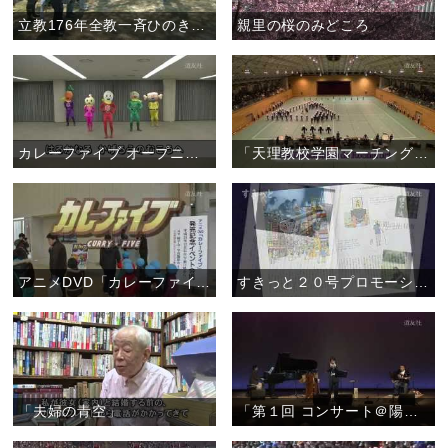
立教176年全教一斉ひのきしんデー・福島教区いわき支部（4月29日）
親里の桜のみどころ
カレーファイブ オープニング曲 ダンス
「天理教校学園マーチングバンド Violet Impulse2013」
アニメDVD「カレーファイブ」 発売記念イベント
すきっと２０号プロモーションムービー
「夫婦の青空」
「第１回 コンサート＠陽気ホール ～おぢばがえりのひと時をステキな演奏で～」