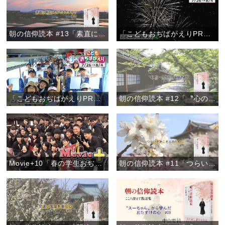
朝の信仰読本 #13「素直に謝ることができますか？」
「こどもおぢばがえりPRムービー2019【Ver.2】」
「こどもおぢばがえりPRムービー2019【Ver.1】」
朝の信仰読本 #12「〝心のシートベルト〟を締めよう」
Movie+10「春の学生おぢばがえり」
朝の信仰読本 #11「つらいときこそ人のために」