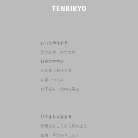
おつとめをする
朝づとめ・夕づとめ
日参のすすめ
月次祭に奉仕する
お願いづとめ
お手振り・鳴物を学ぶ
ひのきしんをする
身近なところから始めよう
全教一斉ひのきしんデー