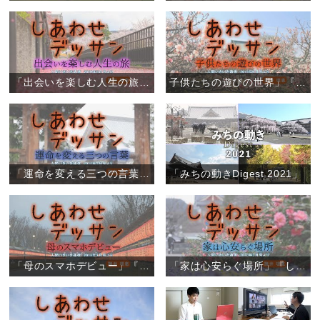
「出会いを楽しむ人生の旅」『しあわせデッサン』（6）
子供たちの遊びの世界」『しあわせデッサン』（5）
「運命を変える三つの言葉」『しあわせデッサン』（4）
「みちの動きDigest 2021」
「母のスマホデビュー」『しあわせデッサン』（3）
「家は心安らぐ場所」『しあわせデッサン』（2）