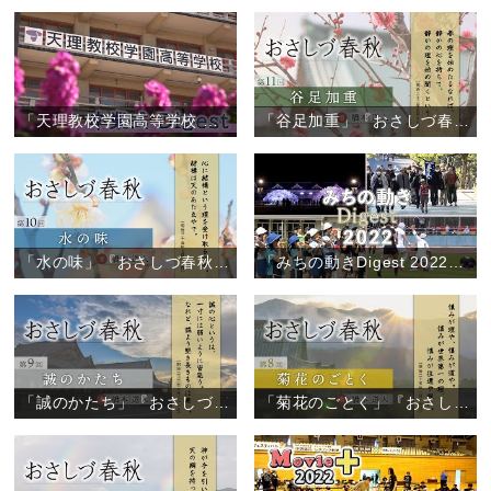
「天理教校学園高等学校 卒業式」
「谷足加重」『おさしづ春秋』（11）
「水の味」『おさしづ春秋』（10）
「みちの動きDigest 2022」（2022年12月27日）
「誠のかたち」『おさしづ春秋』（9）
「菊花のごとく」『おさしづ春秋』（8）