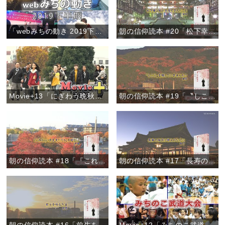
「webみちの動き 2019下半期」
朝の信仰読本 #20「松下幸之助が天理で学んだこと」
Movie+13「にぎわう晩秋のおやさと」
朝の信仰読本 #19「〝しこり〟を残していませんか？」
朝の信仰読本 #18「『これくらい大丈夫だろう』が危ない」
朝の信仰読本 #17「長寿の秘訣は教えのなかに」