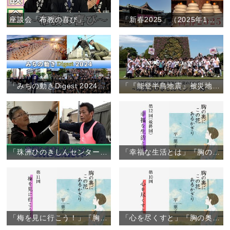
座談会「布教の喜び」
「新春2025」（2025年1月1日）
「みちの動きDigest 2024」（2024年1月～12月）
「『能登半島地震』被災地から夏のおぢばへ ～珠洲ひのきしんセンター隊～」（2024年7月29日～31日）
「珠洲ひのきしんセンター」～ふるさとの復興をめざして～
「幸福な生活とは」『胸の奥にこの花あるかぎり』（12）
「梅を見に行こう！」『胸の奥にこの花あるかぎり』（11）
「心を尽くすと」『胸の奥にこの花あるかぎり』（10）