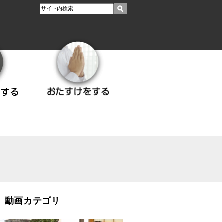
動画カテゴリ