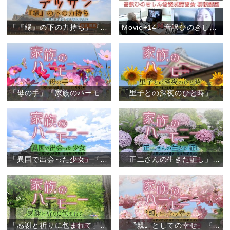
「『縁』の下の力持ち」『しあわせデッサン』（1）
Movie+14「音訳ひのきしん者養成講習会 初級講座（オンライン）」
「母の手」『家族のハーモニー』（6）
「里子との深夜のひと時」『家族のハーモニー』（5）
「異国で出会った少女」『家族のハーモニー』（4）
「正二さんの生きた証し」『家族のハーモニー』（3）
「感謝と祈りに包まれて」『家族のハーモニー』（2）
「〝親〟としての幸せ」『家族のハーモニー』（1）