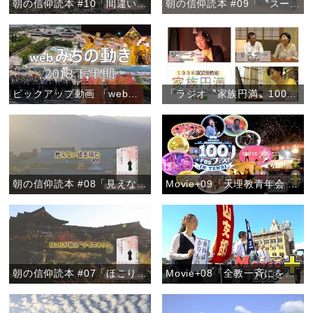
朝の信仰読本 #10「間違い電話を喜ぶ心」
朝の信仰読本 #09「〝スーちゃん〟から学んだおたすけの心」
ピックアップ動画 「webみちの動き 2018下半期」
「ラジオ〝家族円満〟1000回放送記念『朝、新たな出会いを』」
朝の信仰読本 #08「見えない徳を積む」
Movie+09「天理教青年会 100フェス！」
朝の信仰読本 #07「ほこりが散る〝ナイスキック〟」
Movie+08「全教一斉にをいがけデー2018」