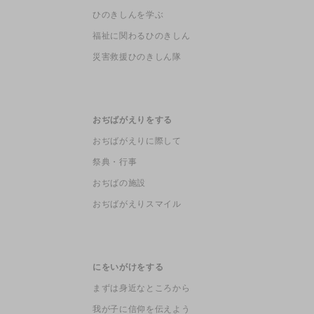
ひのきしんを学ぶ
福祉に関わるひのきしん
災害救援ひのきしん隊
おぢばがえりをする
おぢばがえりに際して
祭典・行事
おぢばの施設
おぢばがえりスマイル
にをいがけをする
まずは身近なところから
我が子に信仰を伝えよう