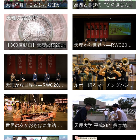
天理の夏！こどもおぢばがえりに行こう。
感謝と喜びの〝ひのきしんデー〟(2017年)
【360度動画】天理の桜2017
天理から世界へ―RWC2019日本大会に向けて―後半ダイジェスト
天理から世界へ―RWC2019日本大会に向けて―前半ダイジェスト
ルポ「踊るマーチングバンド―愛町吹奏楽団の魅力―」
世界の友がおぢばに集結 ―立教179年おやさとパレード―
天理大学 平成28年熊本地震の被災地で支援活動を実施