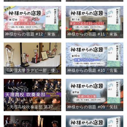
神様からの宿題 #12「家族力の大切さ」
神様からの宿題 #11「家族の『記念日』をつくろう！」
「天理大学ラグビー部 優勝報告」
神様からの宿題 #10「言葉の代わりに……」
「天理高校吹奏楽部 第37回定期演奏会/ファイナル・コンサート2020ダイジェスト」
神様からの宿題 #09「笑顔の処方箋」