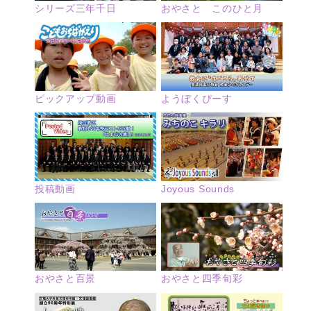
シリーズ三年千日
おやさと このひと月
ピックアップ動画
ようぼくぴーす
投稿動画
Joyous Sounds
おやさと四季旬彩
おやさと百景