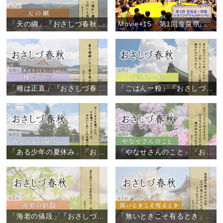
「天の綱」『おさしづ春秋』（7）
Movie+15「第1回奈良県・天理レスリングフェスティバル」
「種は正直」『おさしづ春秋』（6）
「ごはん一粒」『おさしづ春秋』（5）
「ある少年の夏休み」『おさしづ春秋』（4）
「やなせさんのこと」『おさしづ春秋』（3）
「海老の値段」『おさしづ春秋』（2）
「無いときこそ有るとき」『おさしづ春秋』（1）