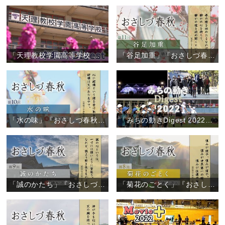
「天理教校学園高等学校 卒業式」
「谷足加重」『おさしづ春秋』（11）
「水の味」『おさしづ春秋』（10）
「みちの動きDigest 2022」（2022年12月27日）
「誠のかたち」『おさしづ春秋』（9）
「菊花のごとく」『おさしづ春秋』（8）