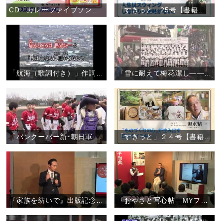
CD「カレーファイブソングコレクション」
「すきっと」25号【書籍案内】
「航海（歌詞付き）」作詞作曲:孤馬寛
『雪に耐えて梅花潔し――フランス柔道の父・粟津正蔵と天理教二代真柱・中山正善』【書籍案内】
「バンクーバー新･朝日軍 〝天理の中学生と白球を通して交流を〟」
「すきっと」２４号【書籍案内】
『家族を紡いで』出版記念トークショー
『おやさと写心帖―MYファースト天理』出版記念トークショー