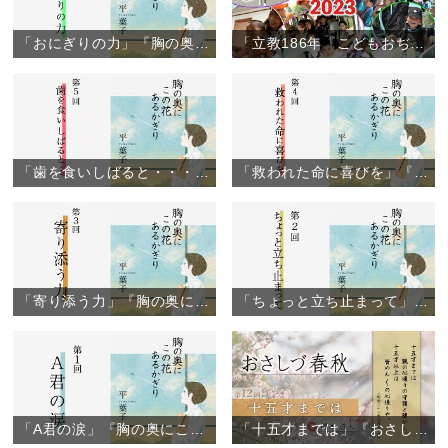
「おにぎりの力」『胸の奥にこの花あるかぎり』（6）
「立教186年『こどもおぢばがえり』閉幕」（2023年8月6日）
「歯を食いしばると・・・」『胸の奥にこの花あるかぎり』（5）
「救われた命に喜びを」『胸の奥にこの花あるかぎり』（4）
「寄り添う力」『胸の奥にこの花あるかぎり』（3）
「ちょっと立ち止まって」『胸の奥にこの花あるかぎり』（2）
「A君の涙」『胸の奥にこの花あるかぎり』（1）
「十五才までは」『おさしづ春秋』（12）