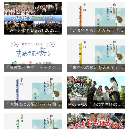
「みちの動きDigest 2023」（2023年12月12日）
「いまできることから」『胸の奥にこの花あるかぎり』（9）
「白熊繁一先生 トークショー」（約49分）
「来生への願いを込めて」『胸の奥にこの花あるかぎり』（8）
「お別れに必要だった時間」『胸の奥にこの花あるかぎり』（7）
Movie+16「道の学生ひのきしんDAY【大阪教区】」