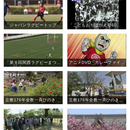
「ジャパンラグビートップリーグ奈良県初開催 〝親里で天理出身の選手が凱旋試合〟」（10月19日）
「こどもおぢばがえり60周年記念 こどもおぢばがえりの元をたずねて」
「第８回関西ラグビーまつり ルポ『花園で伝説の名勝負 再び』」
アニメDVD「カレーファイブ」第２弾！
立教176年全教一斉ひのきしんデー・鹿児島教区大島支部 （4月29日）
立教176年全教一斉ひのきしんデー・長野教区松筑支部 （4月29日）