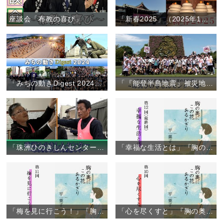
座談会「布教の喜び」
「新春2025」（2025年1月1日）
「みちの動きDigest 2024」（2024年1月～12月）
「『能登半島地震』被災地から夏のおぢばへ ～珠洲ひのきしんセンター隊～」（2024年7月29日～31日）
「珠洲ひのきしんセンター」～ふるさとの復興をめざして～
「幸福な生活とは」『胸の奥にこの花あるかぎり』（12）
「梅を見に行こう！」『胸の奥にこの花あるかぎり』（11）
「心を尽くすと」『胸の奥にこの花あるかぎり』（10）