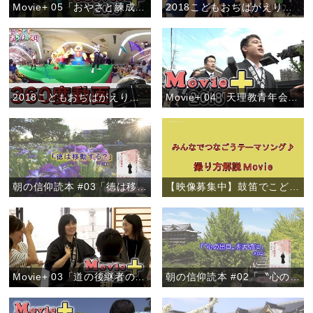
Movie+ 05「おやさと練成会」
2018こどもおぢばがえり事前企画「わかぎおぢばひのきしん－人のために尽くすよろこび－」
2018こどもおぢばがえり事前企画「VR体験で夏を先取り！」
Movie+ 04「天理教青年会 全世界一斉布教月間」
朝の信仰読本 #03「徳は移動する？」
【映像募集中】鼓笛でこどもおぢばがえりテーマソング♪
Movie+ 03「道の後継者の集い」西鎮分教会
朝の信仰読本 #02「〝心の出口〟を大切に」