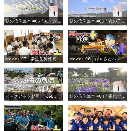
朝の信仰読本 #06「たすかり上手になろう」
朝の信仰読本 #05「女の子の『五秒の礼』」
Movie+ 07「学生生徒修養会 高校の部」
Movie+ 06「おやさとパレード～きらびやかなフロート～」
ピックアップ動画 「webみちの動き 2018上半期」
朝の信仰読本 #04「陽気ぐらしには流れがある」