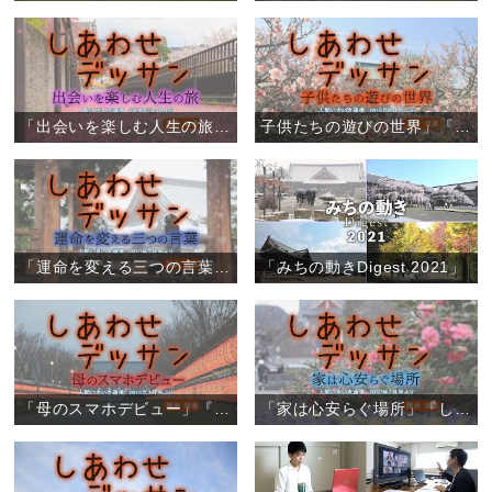
「出会いを楽しむ人生の旅」『しあわせデッサン』（6）
子供たちの遊びの世界」『しあわせデッサン』（5）
「運命を変える三つの言葉」『しあわせデッサン』（4）
「みちの動きDigest 2021」
「母のスマホデビュー」『しあわせデッサン』（3）
「家は心安らぐ場所」『しあわせデッサン』（2）