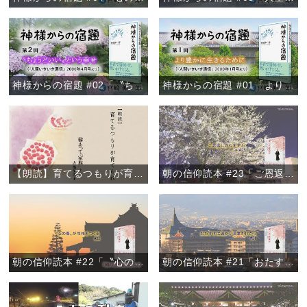
神様からの宿題 #02「〝ちょうどいい〟という幸せ」
神様からの宿題 #01「より豊かに生きるために」
【朗読】育てるつもりが育てられ 『縁あって「家族」』より
朝の信仰読本 #23「ご恩返しの心を学ぶ」
朝の信仰読本 #22「〝心の傷〟が性格をつくる」
朝の信仰読本 #21「おたすけは温かい言葉がけから」