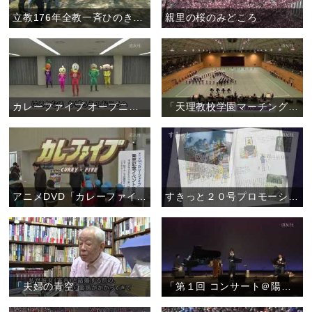
立教176年全教一斉ひのきしんデー・福島教区いわき支部（4月29日）
親里の桜のみどころ
カレーファイブ オープニング曲 ダンス
「天理教校学園マーチングバンド Violet Impulse2013」
アニメDVD「カレーファイブ」 発売記念イベント
すきっと２０号プロモーションムービー
「夫婦の青空」
「第１回 コンサート＠陽気ホール ～おぢばがえりのひと時をステキな演奏で～」