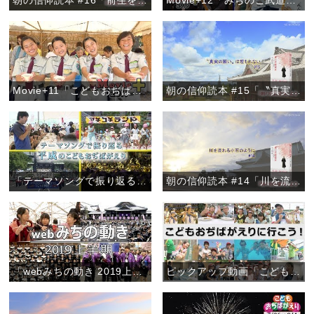
朝の信仰読本 #16「前生を悟る方法」
Movie+12「みちのこ武道大会2019」
Movie+11「こどもおぢばがえり2019開幕」
朝の信仰読本 #15「〝真実の願い〟は埋もれない」
「テーマソングで振り返る 平成のこどもおぢばがえり」『ピックアップ動画』
朝の信仰読本 #14「川を流れる小石のように」
「webみちの動き 2019上半期」
ピックアップ動画「こどもおぢばがえりに行こう！」