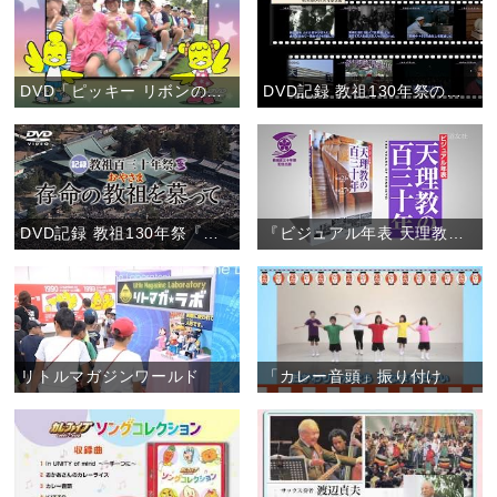
DVD「ピッキー リボンのレッツゴー！こどもおぢばがえり」(お知らせ)
DVD記録 教祖130年祭の「特典映像２」(お知らせ)
DVD記録 教祖130年祭『存命の教祖を慕って』
『ビジュアル年表 天理教の百三十年』 【書籍案内】
リトルマガジンワールド
「カレー音頭」振り付け