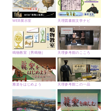
WEB展示室
天理図書館文学ナビ
鳴物教室［男鳴物］
天理参考館のこころ
雅楽をはじめよう
天理参考館この一品