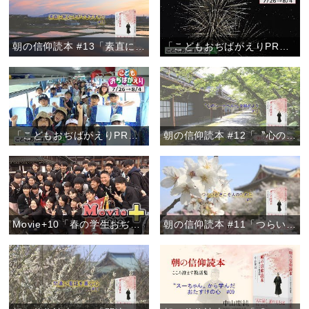
朝の信仰読本 #13「素直に謝ることができますか？」
「こどもおぢばがえりPRムービー2019【Ver.2】」
「こどもおぢばがえりPRムービー2019【Ver.1】」
朝の信仰読本 #12「〝心のシートベルト〟を締めよう」
Movie+10「春の学生おぢばがえり」
朝の信仰読本 #11「つらいときこそ人のために」