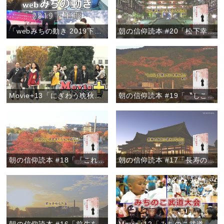
「webみちの動き 2019下半期」
朝の信仰読本 #20「松下幸之助が天理で学んだこと」
Movie+13「にぎわう晩秋のおやさと」
朝の信仰読本 #19「〝しこり〟を残していませんか？」
朝の信仰読本 #18「『これくらい大丈夫だろう』が危ない」
朝の信仰読本 #17「長寿の秘訣は教えのなかに」