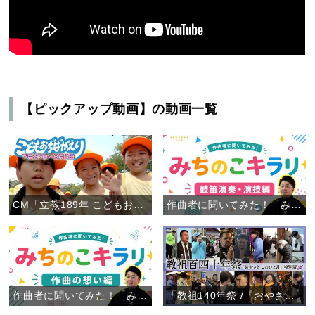
【ピックアップ動画】の動画一覧
CM「立教189年 こどもおぢばがえり」
作曲者に聞いてみた！「みちのこキラリ」鼓笛演奏・演技編
作曲者に聞いてみた！「みちのこキラリ」作曲の想い編
「教祖140年祭 /『おやさと このひと月』特別版」