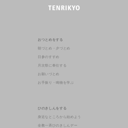
おつとめをする
朝づとめ・夕づとめ
日参のすすめ
月次祭に奉仕する
お願いづとめ
お手振り・鳴物を学ぶ
ひのきしんをする
身近なところから始めよう
全教一斉ひのきしんデー