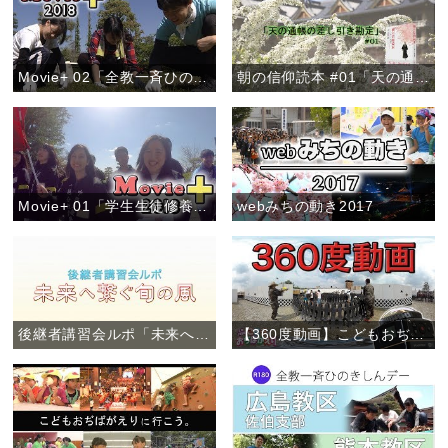
Movie+ 02「全教一斉ひのきしんデー」
朝の信仰読本 #01「天の通帳の差し引き勘定」
Movie+ 01「学生生徒修養会・高校卒業生コース」
webみちの動き2017
後継者講習会ルポ「未来へ繋ぐ旬の風」
【360度動画】こどもおぢばがえり(2017)