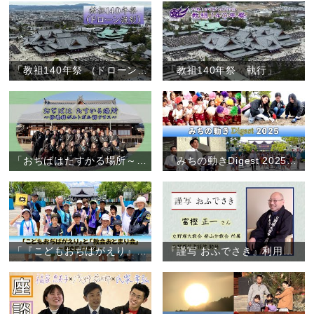
「教祖140年祭 （ドローン撮影）」
「教祖140年祭 執行」
「おぢばはたすかる場所～修養科ポルトガル語クラス～」
「みちの動きDigest 2025」（2025年1月～12月）
「『こどもおぢばがえり』と『教会おとまり会』～朝倉団 川會隊～」（2025年7月28日～31日）
『謹写 おふでさき』利用者の声