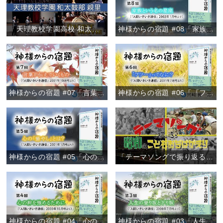
「天理教校学園高校 和太鼓部親里 定期演奏会ダイジェスト」
神様からの宿題 #08「家族という名の星座」
神様からの宿題 #07「言葉が伝えていくもの」
神様からの宿題 #06「『フツー』ってなに？」
神様からの宿題 #05「心の『癒やし』とは？」
「テーマソングで振り返る 昭和のこどもおぢばがえり」
神様からの宿題 #04「心の絆を強めるために」
神様からの宿題 #03「人生の登り坂と下り坂」