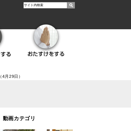
4月29日）
動画カテゴリ