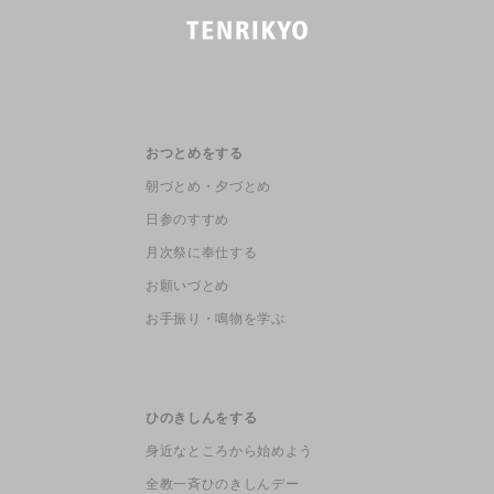
おつとめをする
朝づとめ・夕づとめ
日参のすすめ
月次祭に奉仕する
お願いづとめ
お手振り・鳴物を学ぶ
ひのきしんをする
身近なところから始めよう
全教一斉ひのきしんデー