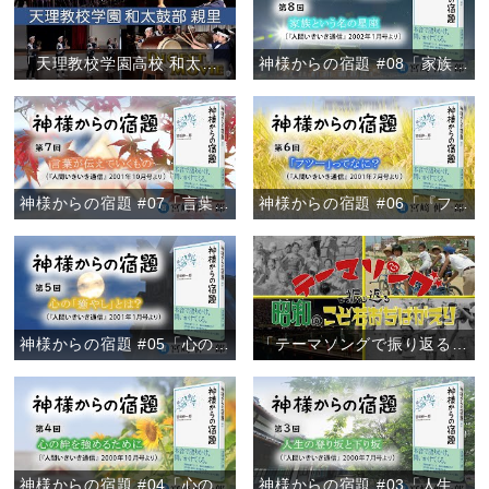
「天理教校学園高校 和太鼓部親里 定期演奏会ダイジェスト」
神様からの宿題 #08「家族という名の星座」
神様からの宿題 #07「言葉が伝えていくもの」
神様からの宿題 #06「『フツー』ってなに？」
神様からの宿題 #05「心の『癒やし』とは？」
「テーマソングで振り返る 昭和のこどもおぢばがえり」
神様からの宿題 #04「心の絆を強めるために」
神様からの宿題 #03「人生の登り坂と下り坂」