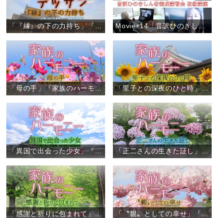
「『縁』の下の力持ち」『しあわせデッサン』（1）
Movie+14「音訳ひのきしん者養成講習会 初級講座（オンライン）」
「母の手」『家族のハーモニー』（6）
「里子との深夜のひと時」『家族のハーモニー』（5）
「異国で出会った少女」『家族のハーモニー』（4）
「正二さんの生きた証し」『家族のハーモニー』（3）
「感謝と祈りに包まれて」『家族のハーモニー』（2）
「〝親〟としての幸せ」『家族のハーモニー』（1）