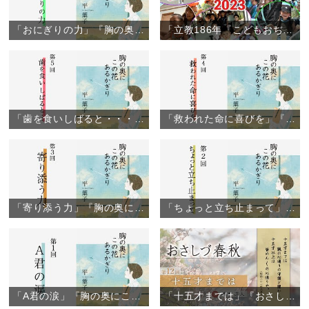
「おにぎりの力」『胸の奥にこの花あるかぎり』（6）
「立教186年『こどもおぢばがえり』閉幕」（2023年8月6日）
「歯を食いしばると・・・」『胸の奥にこの花あるかぎり』（5）
「救われた命に喜びを」『胸の奥にこの花あるかぎり』（4）
「寄り添う力」『胸の奥にこの花あるかぎり』（3）
「ちょっと立ち止まって」『胸の奥にこの花あるかぎり』（2）
「A君の涙」『胸の奥にこの花あるかぎり』（1）
「十五才までは」『おさしづ春秋』（12）