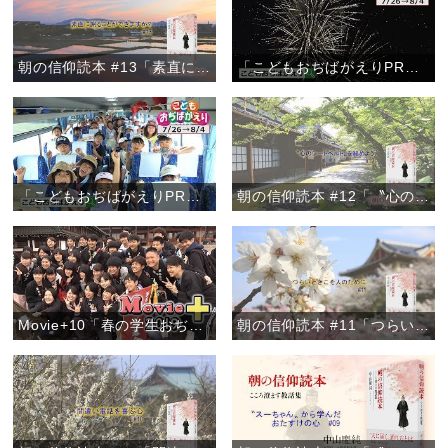
朝の信仰読本 #13「素直に謝ることができますか？」
「こどもおぢばがえりPRムービー2019【Ver.2】」
「こどもおぢばがえりPRムービー2019【Ver.1】」
朝の信仰読本 #12「〝心のシートベルト〟を締めよう」
Movie+10「春の学生おぢばがえり」
朝の信仰読本 #11「つらいときこそ人のために」