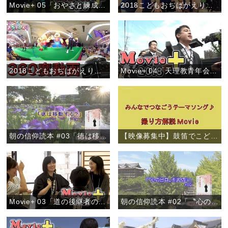
Movie+ 05「おやさと練成会」
2018こどもおぢばがえり事前企画「わかぎおぢばひのきしん－人のために尽くすよろこび－」
2018こどもおぢばがえり事前企画「VR体験で夏を先取り！」
Movie+ 04「天理教青年会 全世界一斉布教月間」
朝の信仰読本 #03「徳は移動する？」
【映像募集中】鼓笛でこどもおぢばがえりテーマソング♪
Movie+ 03「道の後継者の集い」西鎮分教会
朝の信仰読本 #02「〝心の出口〟を大切に」