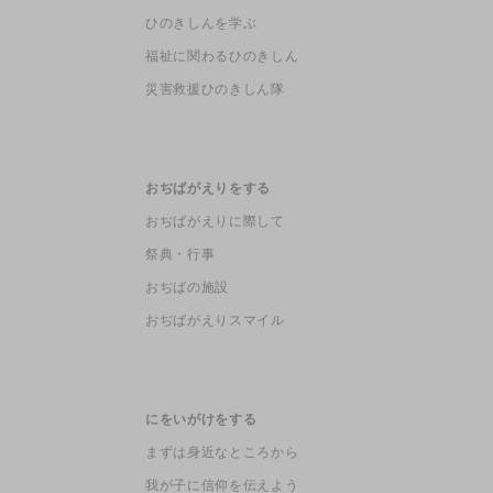
ひのきしんを学ぶ
福祉に関わるひのきしん
災害救援ひのきしん隊
おぢばがえりをする
おぢばがえりに際して
祭典・行事
おぢばの施設
おぢばがえりスマイル
にをいがけをする
まずは身近なところから
我が子に信仰を伝えよう