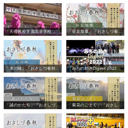
「天理教校学園高等学校 卒業式」
「谷足加重」『おさしづ春秋』（11）
「水の味」『おさしづ春秋』（10）
「みちの動きDigest 2022」（2022年12月27日）
「誠のかたち」『おさしづ春秋』（9）
「菊花のごとく」『おさしづ春秋』（8）