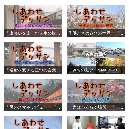
「出会いを楽しむ人生の旅」『しあわせデッサン』（6）
子供たちの遊びの世界」『しあわせデッサン』（5）
「運命を変える三つの言葉」『しあわせデッサン』（4）
「みちの動きDigest 2021」
「母のスマホデビュー」『しあわせデッサン』（3）
「家は心安らぐ場所」『しあわせデッサン』（2）