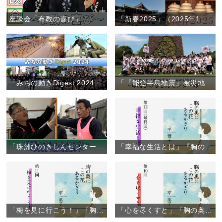
座談会「布教の喜び」
「新春2025」（2025年1月1日）
「みちの動きDigest 2024」（2024年1月～12月）
「『能登半島地震』被災地から夏のおぢばへ ～珠洲ひのきしんセンター隊～」（2024年7月29日～31日）
「珠洲ひのきしんセンター」～ふるさとの復興をめざして～
「幸福な生活とは」『胸の奥にこの花あるかぎり』（12）
「梅を見に行こう！」『胸の奥にこの花あるかぎり』（11）
「心を尽くすと」『胸の奥にこの花あるかぎり』（10）