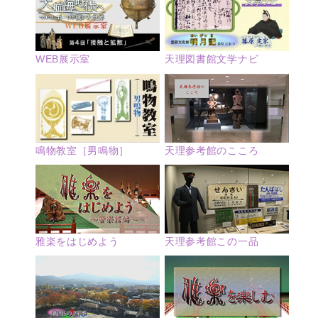
WEB展示室
天理図書館文学ナビ
鳴物教室［男鳴物］
天理参考館のこころ
雅楽をはじめよう
天理参考館この一品