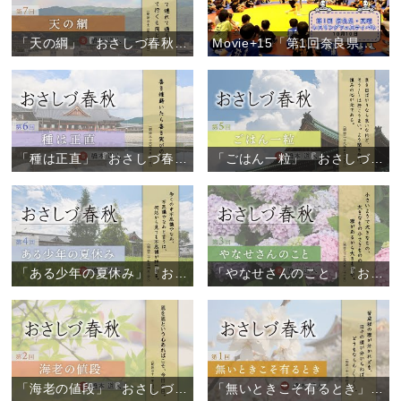
「天の綱」『おさしづ春秋』（7）
Movie+15「第1回奈良県・天理レスリングフェスティバル」
「種は正直」『おさしづ春秋』（6）
「ごはん一粒」『おさしづ春秋』（5）
「ある少年の夏休み」『おさしづ春秋』（4）
「やなせさんのこと」『おさしづ春秋』（3）
「海老の値段」『おさしづ春秋』（2）
「無いときこそ有るとき」『おさしづ春秋』（1）