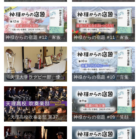
神様からの宿題 #12「家族力の大切さ」
神様からの宿題 #11「家族の『記念日』をつくろう！」
「天理大学ラグビー部 優勝報告」
神様からの宿題 #10「言葉の代わりに……」
「天理高校吹奏楽部 第37回定期演奏会/ファイナル・コンサート2020ダイジェスト」
神様からの宿題 #09「笑顔の処方箋」