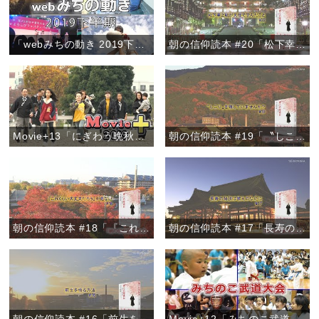
「webみちの動き 2019下半期」
朝の信仰読本 #20「松下幸之助が天理で学んだこと」
Movie+13「にぎわう晩秋のおやさと」
朝の信仰読本 #19「〝しこり〟を残していませんか？」
朝の信仰読本 #18「『これくらい大丈夫だろう』が危ない」
朝の信仰読本 #17「長寿の秘訣は教えのなかに」