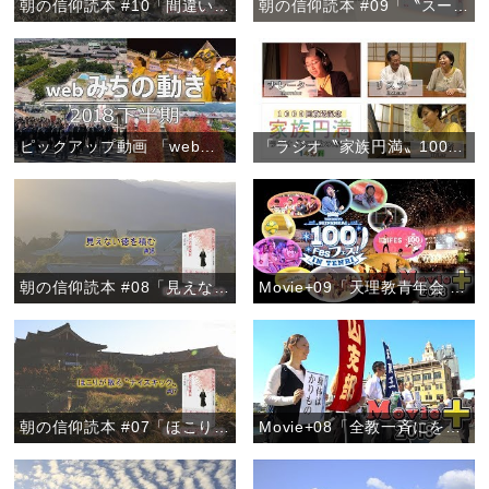
朝の信仰読本 #10「間違い電話を喜ぶ心」
朝の信仰読本 #09「〝スーちゃん〟から学んだおたすけの心」
ピックアップ動画 「webみちの動き 2018下半期」
「ラジオ〝家族円満〟1000回放送記念『朝、新たな出会いを』」
朝の信仰読本 #08「見えない徳を積む」
Movie+09「天理教青年会 100フェス！」
朝の信仰読本 #07「ほこりが散る〝ナイスキック〟」
Movie+08「全教一斉にをいがけデー2018」