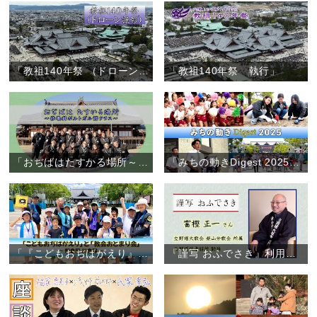
「教祖140年祭 （ドローン撮影）」
「教祖140年祭 執行」
「おぢばはたすかる場所～修養科ポルトガル語クラス～」
「みちの動きDigest 2025」（2025年1月～12月）
「『こどもおぢばがえり』と『教会おとまり会』～朝倉団 川會隊～」（2025年7月28日～31日）
『謹写 おふでさき』利用者の声