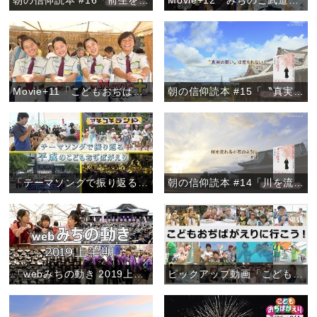
朝の信仰読本 #16「前生を悟る方法」
Movie+12「みちのこ武道大会2019」
Movie+11「こどもおぢばがえり2019開幕」
朝の信仰読本 #15「〝真実の願い〟は埋もれない」
「テーマソングで振り返る 平成のこどもおぢばがえり」『ピックアップ動画』
朝の信仰読本 #14「川を流れる小石のように」
「webみちの動き 2019上半期」
ピックアップ動画「こどもおぢばがえりに行こう！」