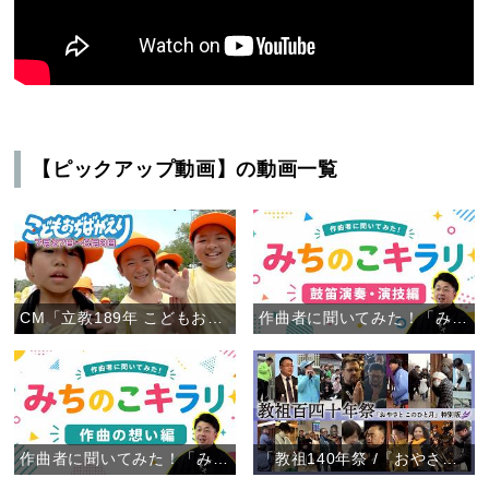
【ピックアップ動画】の動画一覧
CM「立教189年 こどもおぢばがえり」
作曲者に聞いてみた！「みちのこキラリ」鼓笛演奏・演技編
作曲者に聞いてみた！「みちのこキラリ」作曲の想い編
「教祖140年祭 /『おやさと このひと月』特別版」