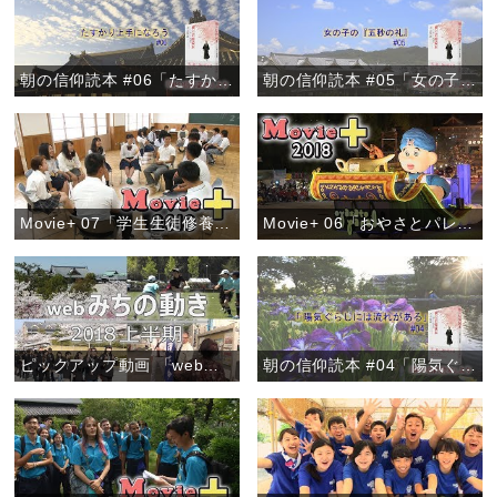
朝の信仰読本 #06「たすかり上手になろう」
朝の信仰読本 #05「女の子の『五秒の礼』」
Movie+ 07「学生生徒修養会 高校の部」
Movie+ 06「おやさとパレード～きらびやかなフロート～」
ピックアップ動画 「webみちの動き 2018上半期」
朝の信仰読本 #04「陽気ぐらしには流れがある」