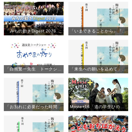
「みちの動きDigest 2023」（2023年12月12日）
「いまできることから」『胸の奥にこの花あるかぎり』（9）
「白熊繁一先生 トークショー」（約49分）
「来生への願いを込めて」『胸の奥にこの花あるかぎり』（8）
「お別れに必要だった時間」『胸の奥にこの花あるかぎり』（7）
Movie+16「道の学生ひのきしんDAY【大阪教区】」