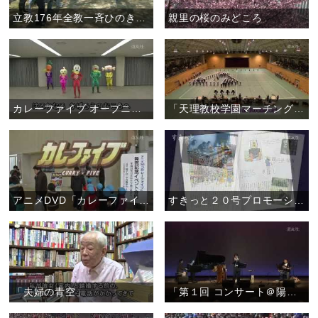
立教176年全教一斉ひのきしんデー・福島教区いわき支部（4月29日）
親里の桜のみどころ
カレーファイブ オープニング曲 ダンス
「天理教校学園マーチングバンド Violet Impulse2013」
アニメDVD「カレーファイブ」 発売記念イベント
すきっと２０号プロモーションムービー
「夫婦の青空」
「第１回 コンサート＠陽気ホール ～おぢばがえりのひと時をステキな演奏で～」