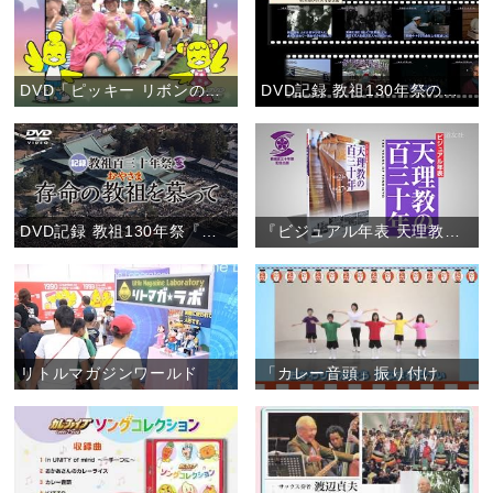
DVD「ピッキー リボンのレッツゴー！こどもおぢばがえり」(お知らせ)
DVD記録 教祖130年祭の「特典映像２」(お知らせ)
DVD記録 教祖130年祭『存命の教祖を慕って』
『ビジュアル年表 天理教の百三十年』 【書籍案内】
リトルマガジンワールド
「カレー音頭」振り付け