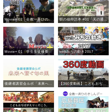
Movie+ 02「全教一斉ひのきしんデー」
朝の信仰読本 #01「天の通帳の差し引き勘定」
Movie+ 01「学生生徒修養会・高校卒業生コース」
webみちの動き2017
後継者講習会ルポ「未来へ繋ぐ旬の風」
【360度動画】こどもおぢばがえり(2017)