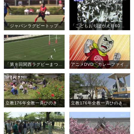
「ジャパンラグビートップリーグ奈良県初開催 〝親里で天理出身の選手が凱旋試合〟」（10月19日）
「こどもおぢばがえり60周年記念 こどもおぢばがえりの元をたずねて」
「第８回関西ラグビーまつり ルポ『花園で伝説の名勝負 再び』」
アニメDVD「カレーファイブ」第２弾！
立教176年全教一斉ひのきしんデー・鹿児島教区大島支部 （4月29日）
立教176年全教一斉ひのきしんデー・長野教区松筑支部 （4月29日）