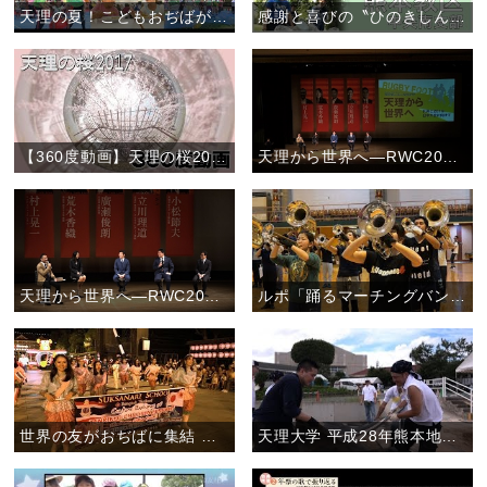
天理の夏！こどもおぢばがえりに行こう。
感謝と喜びの〝ひのきしんデー〟(2017年)
【360度動画】天理の桜2017
天理から世界へ―RWC2019日本大会に向けて―後半ダイジェスト
天理から世界へ―RWC2019日本大会に向けて―前半ダイジェスト
ルポ「踊るマーチングバンド―愛町吹奏楽団の魅力―」
世界の友がおぢばに集結 ―立教179年おやさとパレード―
天理大学 平成28年熊本地震の被災地で支援活動を実施