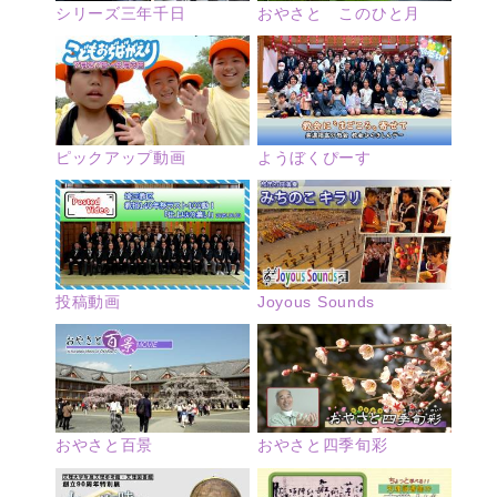
シリーズ三年千日
おやさと このひと月
ピックアップ動画
ようぼくぴーす
投稿動画
Joyous Sounds
おやさと四季旬彩
おやさと百景