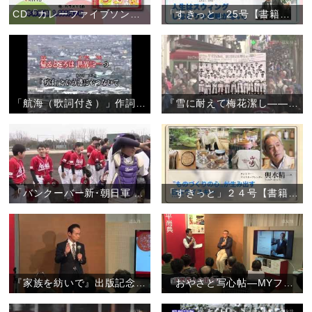
CD「カレーファイブソングコレクション」
「すきっと」25号【書籍案内】
「航海（歌詞付き）」作詞作曲:孤馬寛
『雪に耐えて梅花潔し――フランス柔道の父・粟津正蔵と天理教二代真柱・中山正善』【書籍案内】
「バンクーバー新･朝日軍 〝天理の中学生と白球を通して交流を〟」
「すきっと」２４号【書籍案内】
『家族を紡いで』出版記念トークショー
『おやさと写心帖―MYファースト天理』出版記念トークショー