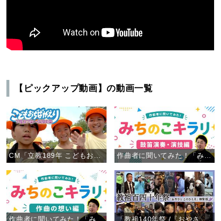
【ピックアップ動画】の動画一覧
CM「立教189年 こどもおぢばがえり」
作曲者に聞いてみた！「みちのこキラリ」鼓笛演奏・演技編
作曲者に聞いてみた！「みちのこキラリ」作曲の想い編
「教祖140年祭 /『おやさと このひと月』特別版」