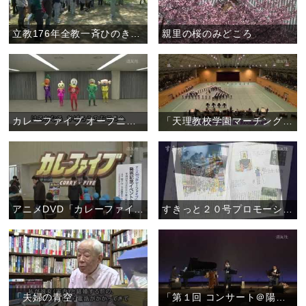
立教176年全教一斉ひのきしんデー・福島教区いわき支部（4月29日）
親里の桜のみどころ
カレーファイブ オープニング曲 ダンス
「天理教校学園マーチングバンド Violet Impulse2013」
アニメDVD「カレーファイブ」 発売記念イベント
すきっと２０号プロモーションムービー
「夫婦の青空」
「第１回 コンサート＠陽気ホール ～おぢばがえりのひと時をステキな演奏で～」