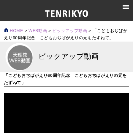
HOME
>
WEB動画
>
ピックアップ動画
>
「こどもおぢばが
えり60周年記念 こどもおぢばがえりの元をたずねて」
ピックアップ動画
「こどもおぢばがえり60周年記念 こどもおぢばがえりの元を
たずねて」