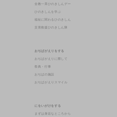
全教一斉ひのきしんデー
ひのきしんを学ぶ
福祉に関わるひのきしん
災害救援ひのきしん隊
おぢばがえりをする
おぢばがえりに際して
祭典・行事
おぢばの施設
おぢばがえりスマイル
にをいがけをする
まずは身近なところから