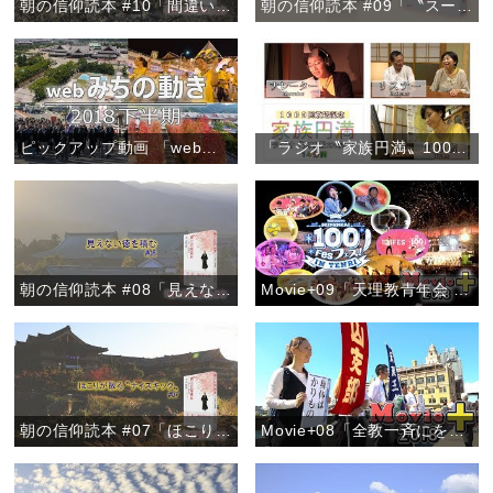
朝の信仰読本 #10「間違い電話を喜ぶ心」
朝の信仰読本 #09「〝スーちゃん〟から学んだおたすけの心」
ピックアップ動画 「webみちの動き 2018下半期」
「ラジオ〝家族円満〟1000回放送記念『朝、新たな出会いを』」
朝の信仰読本 #08「見えない徳を積む」
Movie+09「天理教青年会 100フェス！」
朝の信仰読本 #07「ほこりが散る〝ナイスキック〟」
Movie+08「全教一斉にをいがけデー2018」