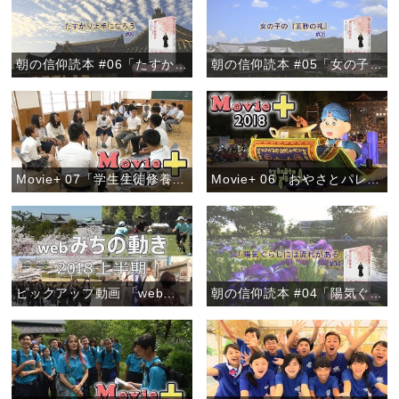
朝の信仰読本 #06「たすかり上手になろう」
朝の信仰読本 #05「女の子の『五秒の礼』」
Movie+ 07「学生生徒修養会 高校の部」
Movie+ 06「おやさとパレード～きらびやかなフロート～」
ピックアップ動画 「webみちの動き 2018上半期」
朝の信仰読本 #04「陽気ぐらしには流れがある」