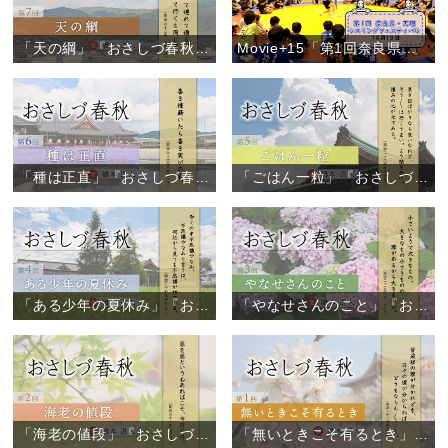
「天の綱」『おさしづ春秋』（7）
Movie+15「第1回奈良県・天理レスリングフェスティバル」
「種は正直」『おさしづ春秋』（6）
「ごはん一粒」『おさしづ春秋』（5）
「ある少年の夏休み」『おさしづ春秋』（4）
「やなせさんのこと」『おさしづ春秋』（3）
「海老の値段」『おさしづ春秋』（2）
「無いときこそ有るとき」『おさしづ春秋』（1）