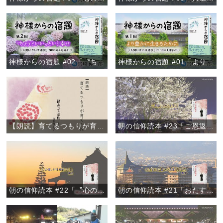
神様からの宿題 #02「〝ちょうどいい〟という幸せ」
神様からの宿題 #01「より豊かに生きるために」
【朗読】育てるつもりが育てられ 『縁あって「家族」』より
朝の信仰読本 #23「ご恩返しの心を学ぶ」
朝の信仰読本 #22「〝心の傷〟が性格をつくる」
朝の信仰読本 #21「おたすけは温かい言葉がけから」