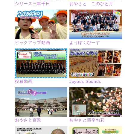
シリーズ三年千日
おやさと このひと月
ピックアップ動画
ようぼくぴーす
投稿動画
Joyous Sounds
おやさと四季旬彩
おやさと百景