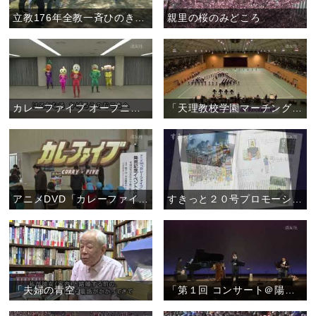
立教176年全教一斉ひのきしんデー・福島教区いわき支部（4月29日）
親里の桜のみどころ
カレーファイブ オープニング曲 ダンス
「天理教校学園マーチングバンド Violet Impulse2013」
アニメDVD「カレーファイブ」 発売記念イベント
すきっと２０号プロモーションムービー
「夫婦の青空」
「第１回 コンサート＠陽気ホール ～おぢばがえりのひと時をステキな演奏で～」