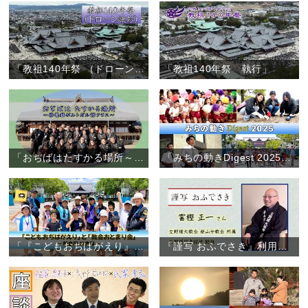
「教祖140年祭 （ドローン撮影）」
「教祖140年祭 執行」
「おぢばはたすかる場所～修養科ポルトガル語クラス～」
「みちの動きDigest 2025」（2025年1月～12月）
「『こどもおぢばがえり』と『教会おとまり会』～朝倉団 川會隊～」（2025年7月28日～31日）
『謹写 おふでさき』利用者の声