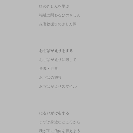
ひのきしんを学ぶ
福祉に関わるひのきしん
災害救援ひのきしん隊
おぢばがえりをする
おぢばがえりに際して
祭典・行事
おぢばの施設
おぢばがえりスマイル
にをいがけをする
まずは身近なところから
我が子に信仰を伝えよう