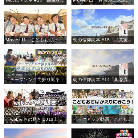
朝の信仰読本 #16「前生を悟る方法」
Movie+12「みちのこ武道大会2019」
Movie+11「こどもおぢばがえり2019開幕」
朝の信仰読本 #15「〝真実の願い〟は埋もれない」
「テーマソングで振り返る 平成のこどもおぢばがえり」『ピックアップ動画』
朝の信仰読本 #14「川を流れる小石のように」
「webみちの動き 2019上半期」
ピックアップ動画「こどもおぢばがえりに行こう！」