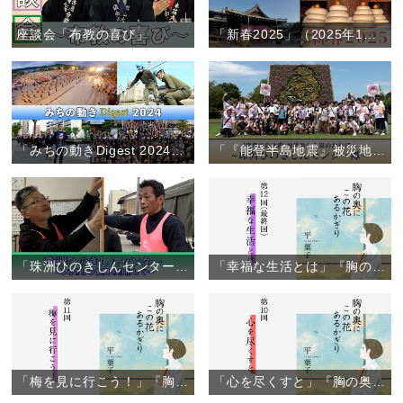
座談会「布教の喜び」
「新春2025」（2025年1月1日）
「みちの動きDigest 2024」（2024年1月～12月）
「『能登半島地震』被災地から夏のおぢばへ ～珠洲ひのきしんセンター隊～」（2024年7月29日～31日）
「珠洲ひのきしんセンター」～ふるさとの復興をめざして～
「幸福な生活とは」『胸の奥にこの花あるかぎり』（12）
「梅を見に行こう！」『胸の奥にこの花あるかぎり』（11）
「心を尽くすと」『胸の奥にこの花あるかぎり』（10）