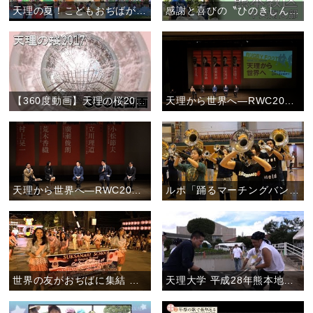
天理の夏！こどもおぢばがえりに行こう。
感謝と喜びの〝ひのきしんデー〟(2017年)
【360度動画】天理の桜2017
天理から世界へ―RWC2019日本大会に向けて―後半ダイジェスト
天理から世界へ―RWC2019日本大会に向けて―前半ダイジェスト
ルポ「踊るマーチングバンド―愛町吹奏楽団の魅力―」
世界の友がおぢばに集結 ―立教179年おやさとパレード―
天理大学 平成28年熊本地震の被災地で支援活動を実施