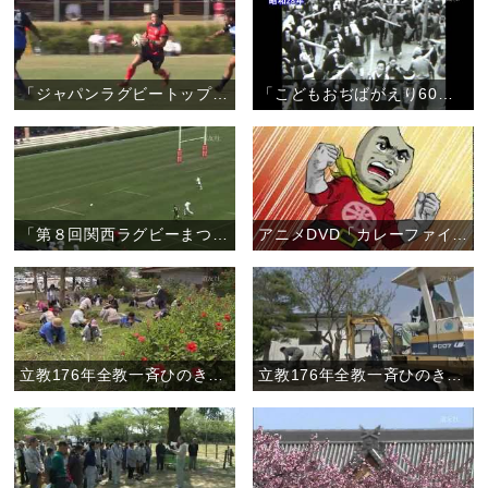
「ジャパンラグビートップリーグ奈良県初開催 〝親里で天理出身の選手が凱旋試合〟」（10月19日）
「こどもおぢばがえり60周年記念 こどもおぢばがえりの元をたずねて」
「第８回関西ラグビーまつり ルポ『花園で伝説の名勝負 再び』」
アニメDVD「カレーファイブ」第２弾！
立教176年全教一斉ひのきしんデー・鹿児島教区大島支部 （4月29日）
立教176年全教一斉ひのきしんデー・長野教区松筑支部 （4月29日）