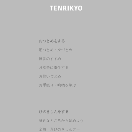
おつとめをする
朝づとめ・夕づとめ
日参のすすめ
月次祭に奉仕する
お願いづとめ
お手振り・鳴物を学ぶ
ひのきしんをする
身近なところから始めよう
全教一斉ひのきしんデー