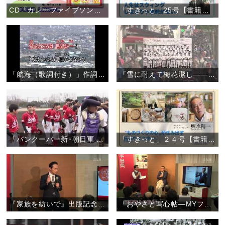
CD「カレーファイブソングコレクション」
「すきっと」25号【書籍案内】
「航海（歌詞付き）」作詞作曲:孤馬寛
『雪に耐えて梅花潔し――フランス柔道の父・粟津正蔵と天理教二代真柱・中山正善』【書籍案内】
「バンクーバー新･朝日軍 〝天理の中学生と白球を通して交流を〟」
「すきっと」２４号【書籍案内】
『家族を紡いで』出版記念トークショー
『おやさと写心帖―MYファースト天理』出版記念トークショー