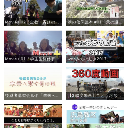
Movie+ 02「全教一斉ひのきしんデー」
朝の信仰読本 #01「天の通帳の差し引き勘定」
Movie+ 01「学生生徒修養会・高校卒業生コース」
webみちの動き2017
後継者講習会ルポ「未来へ繋ぐ旬の風」
【360度動画】こどもおぢばがえり(2017)