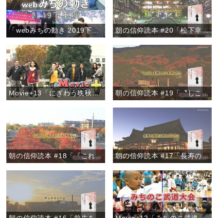
「webみちの動き 2019下半期」
朝の信仰読本 #20「松下幸之助が天理で学んだこと」
Movie+13「にぎわう晩秋のおやさと」
朝の信仰読本 #19「〝しこり〟を残していませんか？」
朝の信仰読本 #18「『これくらい大丈夫だろう』が危ない」
朝の信仰読本 #17「長寿の秘訣は教えのなかに」