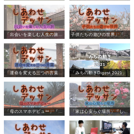
「出会いを楽しむ人生の旅」『しあわせデッサン』（6）
子供たちの遊びの世界」『しあわせデッサン』（5）
「運命を変える三つの言葉」『しあわせデッサン』（4）
「みちの動きDigest 2021」
「母のスマホデビュー」『しあわせデッサン』（3）
「家は心安らぐ場所」『しあわせデッサン』（2）