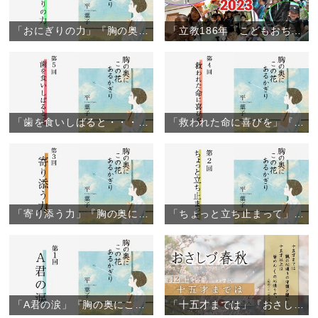
「おにぎりの力」『胸の奥にこの花あるかぎり』（6）
「立教186年『こどもおぢばがえり』閉幕」（2023年8月6日）
「歯を食いしばると・・・」『胸の奥にこの花あるかぎり』（5）
「救われた命に喜びを」『胸の奥にこの花あるかぎり』（4）
「寄り添う力」『胸の奥にこの花あるかぎり』（3）
「ちょっと立ち止まって」『胸の奥にこの花あるかぎり』（2）
「A君の涙」『胸の奥にこの花あるかぎり』（1）
「十五才までは」『おさしづ春秋』（12）