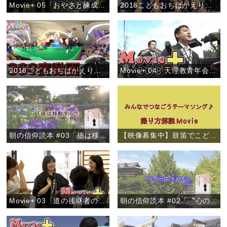
Movie+ 05「おやさと練成会」
2018こどもおぢばがえり事前企画「わかぎおぢばひのきしん－人のために尽くすよろこび－」
2018こどもおぢばがえり事前企画「VR体験で夏を先取り！」
Movie+ 04「天理教青年会 全世界一斉布教月間」
朝の信仰読本 #03「徳は移動する？」
【映像募集中】鼓笛でこどもおぢばがえりテーマソング♪
Movie+ 03「道の後継者の集い」西鎮分教会
朝の信仰読本 #02「〝心の出口〟を大切に」