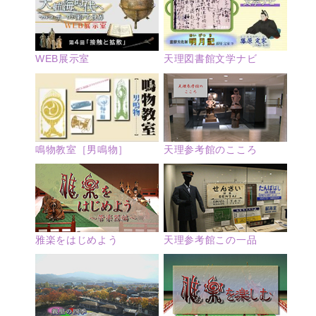
WEB展示室
天理図書館文学ナビ
鳴物教室［男鳴物］
天理参考館のこころ
雅楽をはじめよう
天理参考館この一品