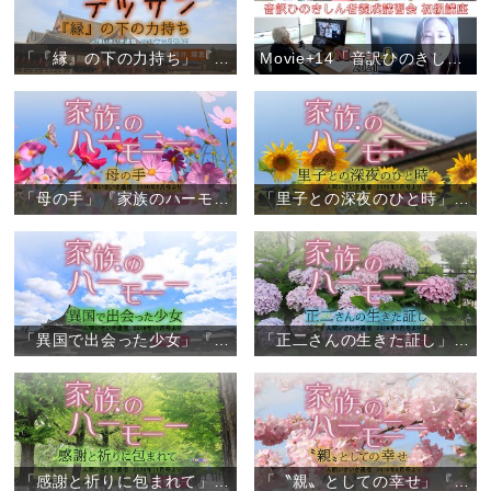
「『縁』の下の力持ち」『しあわせデッサン』（1）
Movie+14「音訳ひのきしん者養成講習会 初級講座（オンライン）」
「母の手」『家族のハーモニー』（6）
「里子との深夜のひと時」『家族のハーモニー』（5）
「異国で出会った少女」『家族のハーモニー』（4）
「正二さんの生きた証し」『家族のハーモニー』（3）
「感謝と祈りに包まれて」『家族のハーモニー』（2）
「〝親〟としての幸せ」『家族のハーモニー』（1）