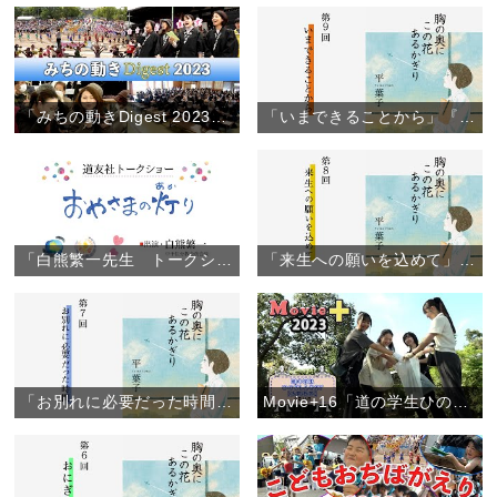
「みちの動きDigest 2023」（2023年12月12日）
「いまできることから」『胸の奥にこの花あるかぎり』（9）
「白熊繁一先生 トークショー」（約49分）
「来生への願いを込めて」『胸の奥にこの花あるかぎり』（8）
「お別れに必要だった時間」『胸の奥にこの花あるかぎり』（7）
Movie+16「道の学生ひのきしんDAY【大阪教区】」