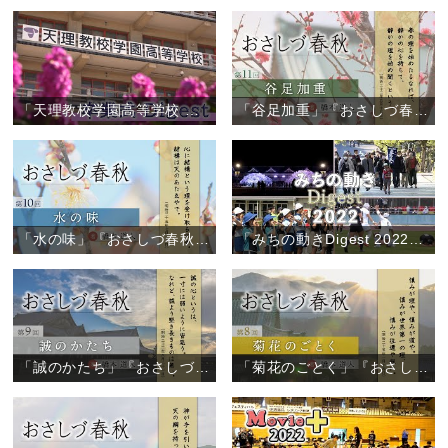
「天理教校学園高等学校 卒業式」
「谷足加重」『おさしづ春秋』（11）
「水の味」『おさしづ春秋』（10）
「みちの動きDigest 2022」（2022年12月27日）
「誠のかたち」『おさしづ春秋』（9）
「菊花のごとく」『おさしづ春秋』（8）