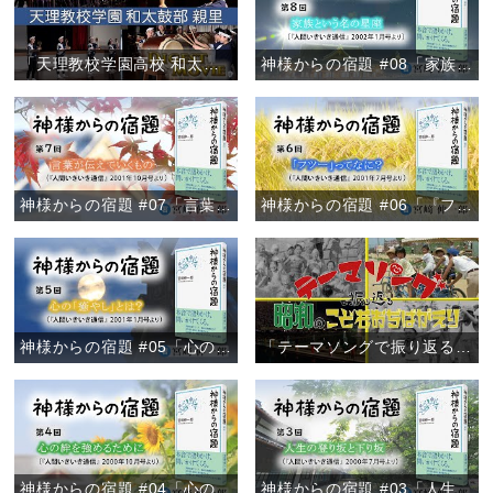
「天理教校学園高校 和太鼓部親里 定期演奏会ダイジェスト」
神様からの宿題 #08「家族という名の星座」
神様からの宿題 #07「言葉が伝えていくもの」
神様からの宿題 #06「『フツー』ってなに？」
神様からの宿題 #05「心の『癒やし』とは？」
「テーマソングで振り返る 昭和のこどもおぢばがえり」
神様からの宿題 #04「心の絆を強めるために」
神様からの宿題 #03「人生の登り坂と下り坂」