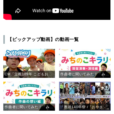
【ピックアップ動画】の動画一覧
CM「立教189年 こどもおぢばがえり」
作曲者に聞いてみた！「みちのこキラリ」鼓笛演奏・演技編
作曲者に聞いてみた！「みちのこキラリ」作曲の想い編
「教祖140年祭 /『おやさと このひと月』特別版」