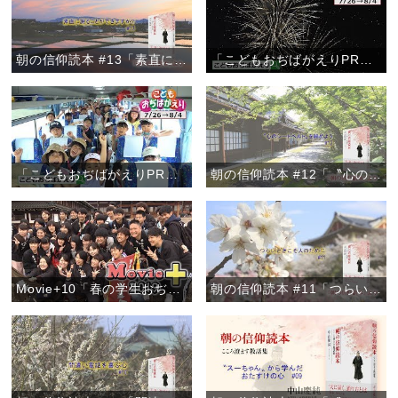
朝の信仰読本 #13「素直に謝ることができますか？」
「こどもおぢばがえりPRムービー2019【Ver.2】」
「こどもおぢばがえりPRムービー2019【Ver.1】」
朝の信仰読本 #12「〝心のシートベルト〟を締めよう」
Movie+10「春の学生おぢばがえり」
朝の信仰読本 #11「つらいときこそ人のために」