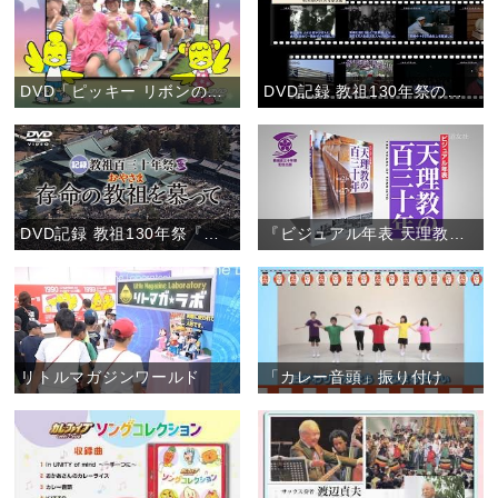
DVD「ピッキー リボンのレッツゴー！こどもおぢばがえり」(お知らせ)
DVD記録 教祖130年祭の「特典映像２」(お知らせ)
DVD記録 教祖130年祭『存命の教祖を慕って』
『ビジュアル年表 天理教の百三十年』 【書籍案内】
リトルマガジンワールド
「カレー音頭」振り付け