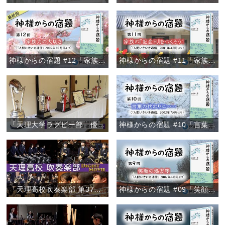
神様からの宿題 #12「家族力の大切さ」
神様からの宿題 #11「家族の『記念日』をつくろう！」
「天理大学ラグビー部 優勝報告」
神様からの宿題 #10「言葉の代わりに……」
「天理高校吹奏楽部 第37回定期演奏会/ファイナル・コンサート2020ダイジェスト」
神様からの宿題 #09「笑顔の処方箋」