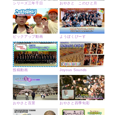
シリーズ三年千日
おやさと このひと月
ピックアップ動画
ようぼくぴーす
投稿動画
Joyous Sounds
おやさと四季旬彩
おやさと百景