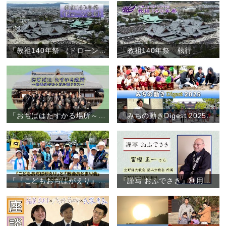
「教祖140年祭 （ドローン撮影）」
「教祖140年祭 執行」
「おぢばはたすかる場所～修養科ポルトガル語クラス～」
「みちの動きDigest 2025」（2025年1月～12月）
「『こどもおぢばがえり』と『教会おとまり会』～朝倉団 川會隊～」（2025年7月28日～31日）
『謹写 おふでさき』利用者の声