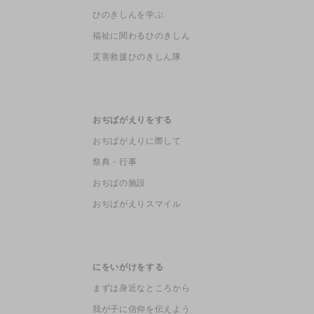
ひのきしんを学ぶ
福祉に関わるひのきしん
災害救援ひのきしん隊
おぢばがえりをする
おぢばがえりに際して
祭典・行事
おぢばの施設
おぢばがえりスマイル
にをいがけをする
まずは身近なところから
我が子に信仰を伝えよう