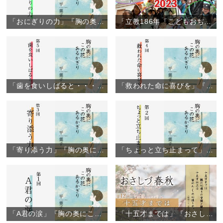
「おにぎりの力」『胸の奥にこの花あるかぎり』（6）
「立教186年『こどもおぢばがえり』閉幕」（2023年8月6日）
「歯を食いしばると・・・」『胸の奥にこの花あるかぎり』（5）
「救われた命に喜びを」『胸の奥にこの花あるかぎり』（4）
「寄り添う力」『胸の奥にこの花あるかぎり』（3）
「ちょっと立ち止まって」『胸の奥にこの花あるかぎり』（2）
「A君の涙」『胸の奥にこの花あるかぎり』（1）
「十五才までは」『おさしづ春秋』（12）