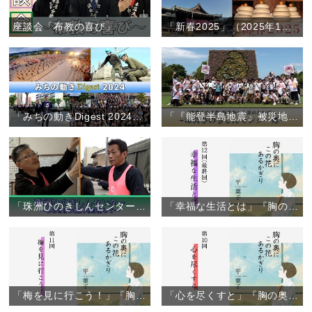
座談会「布教の喜び」
「新春2025」（2025年1月1日）
「みちの動きDigest 2024」（2024年1月～12月）
「『能登半島地震』被災地から夏のおぢばへ ～珠洲ひのきしんセンター隊～」（2024年7月29日～31日）
「珠洲ひのきしんセンター」～ふるさとの復興をめざして～
「幸福な生活とは」『胸の奥にこの花あるかぎり』（12）
「梅を見に行こう！」『胸の奥にこの花あるかぎり』（11）
「心を尽くすと」『胸の奥にこの花あるかぎり』（10）