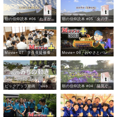
朝の信仰読本 #06「たすかり上手になろう」
朝の信仰読本 #05「女の子の『五秒の礼』」
Movie+ 07「学生生徒修養会 高校の部」
Movie+ 06「おやさとパレード～きらびやかなフロート～」
ピックアップ動画 「webみちの動き 2018上半期」
朝の信仰読本 #04「陽気ぐらしには流れがある」