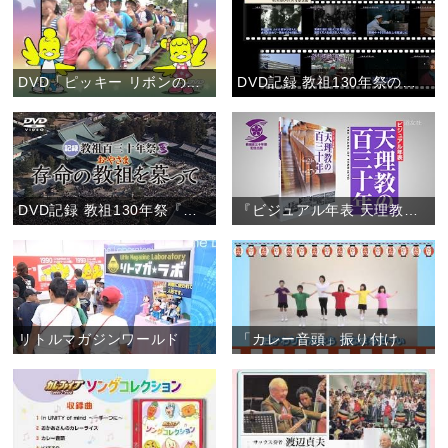
DVD「ピッキー リボンのレッツゴー！こどもおぢばがえり」(お知らせ)
DVD記録 教祖130年祭の「特典映像２」(お知らせ)
DVD記録 教祖130年祭『存命の教祖を慕って』
『ビジュアル年表 天理教の百三十年』 【書籍案内】
リトルマガジンワールド
「カレー音頭」振り付け