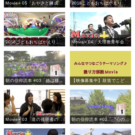
Movie+ 05「おやさと練成会」
2018こどもおぢばがえり事前企画「わかぎおぢばひのきしん－人のために尽くすよろこび－」
2018こどもおぢばがえり事前企画「VR体験で夏を先取り！」
Movie+ 04「天理教青年会 全世界一斉布教月間」
朝の信仰読本 #03「徳は移動する？」
【映像募集中】鼓笛でこどもおぢばがえりテーマソング♪
Movie+ 03「道の後継者の集い」西鎮分教会
朝の信仰読本 #02「〝心の出口〟を大切に」