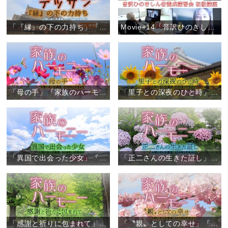
「『縁』の下の力持ち」『しあわせデッサン』（1）
Movie+14「音訳ひのきしん者養成講習会 初級講座（オンライン）」
「母の手」『家族のハーモニー』（6）
「里子との深夜のひと時」『家族のハーモニー』（5）
「異国で出会った少女」『家族のハーモニー』（4）
「正二さんの生きた証し」『家族のハーモニー』（3）
「感謝と祈りに包まれて」『家族のハーモニー』（2）
「〝親〟としての幸せ」『家族のハーモニー』（1）