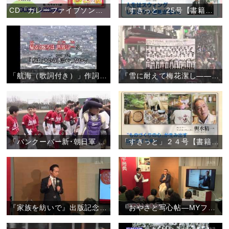
CD「カレーファイブソングコレクション」
「すきっと」25号【書籍案内】
「航海（歌詞付き）」作詞作曲:孤馬寛
『雪に耐えて梅花潔し――フランス柔道の父・粟津正蔵と天理教二代真柱・中山正善』【書籍案内】
「バンクーバー新･朝日軍 〝天理の中学生と白球を通して交流を〟」
「すきっと」２４号【書籍案内】
『家族を紡いで』出版記念トークショー
『おやさと写心帖―MYファースト天理』出版記念トークショー