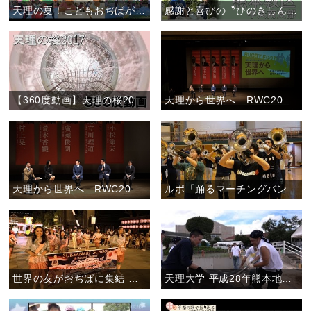
天理の夏！こどもおぢばがえりに行こう。
感謝と喜びの〝ひのきしんデー〟(2017年)
【360度動画】天理の桜2017
天理から世界へ―RWC2019日本大会に向けて―後半ダイジェスト
天理から世界へ―RWC2019日本大会に向けて―前半ダイジェスト
ルポ「踊るマーチングバンド―愛町吹奏楽団の魅力―」
世界の友がおぢばに集結 ―立教179年おやさとパレード―
天理大学 平成28年熊本地震の被災地で支援活動を実施