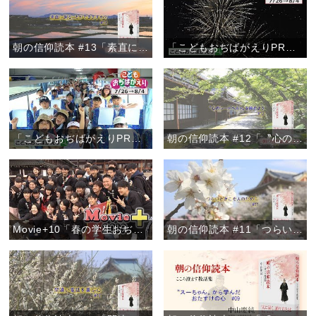
朝の信仰読本 #13「素直に謝ることができますか？」
「こどもおぢばがえりPRムービー2019【Ver.2】」
「こどもおぢばがえりPRムービー2019【Ver.1】」
朝の信仰読本 #12「〝心のシートベルト〟を締めよう」
Movie+10「春の学生おぢばがえり」
朝の信仰読本 #11「つらいときこそ人のために」