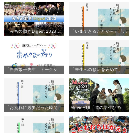
「みちの動きDigest 2023」（2023年12月12日）
「いまできることから」『胸の奥にこの花あるかぎり』（9）
「白熊繁一先生 トークショー」（約49分）
「来生への願いを込めて」『胸の奥にこの花あるかぎり』（8）
「お別れに必要だった時間」『胸の奥にこの花あるかぎり』（7）
Movie+16「道の学生ひのきしんDAY【大阪教区】」