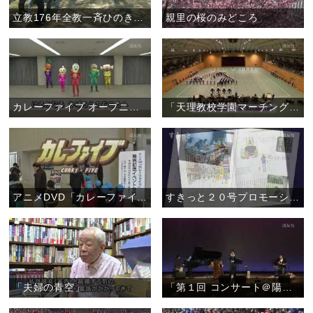
立教176年全教一斉ひのきしんデー・福島教区いわき支部（4月29日）
親里の桜のみどころ
カレーファイブ オープニング曲 ダンス
「天理教校学園マーチングバンド Violet Impulse2013」
アニメDVD「カレーファイブ」 発売記念イベント
すきっと２０号プロモーションムービー
「夫婦の青空」
「第１回 コンサート＠陽気ホール ～おぢばがえりのひと時をステキな演奏で～」