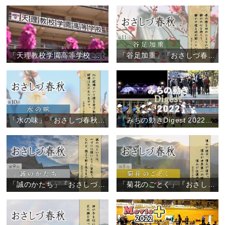
「天理教校学園高等学校 卒業式」
「谷足加重」『おさしづ春秋』（11）
「水の味」『おさしづ春秋』（10）
「みちの動きDigest 2022」（2022年12月27日）
「誠のかたち」『おさしづ春秋』（9）
「菊花のごとく」『おさしづ春秋』（8）