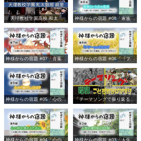
「天理教校学園高校 和太鼓部親里 定期演奏会ダイジェスト」
神様からの宿題 #08「家族という名の星座」
神様からの宿題 #07「言葉が伝えていくもの」
神様からの宿題 #06「『フツー』ってなに？」
神様からの宿題 #05「心の『癒やし』とは？」
「テーマソングで振り返る 昭和のこどもおぢばがえり」
神様からの宿題 #04「心の絆を強めるために」
神様からの宿題 #03「人生の登り坂と下り坂」