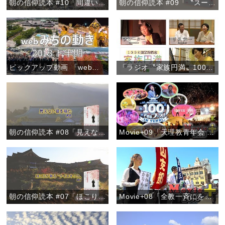
朝の信仰読本 #10「間違い電話を喜ぶ心」
朝の信仰読本 #09「〝スーちゃん〟から学んだおたすけの心」
ピックアップ動画 「webみちの動き 2018下半期」
「ラジオ〝家族円満〟1000回放送記念『朝、新たな出会いを』」
朝の信仰読本 #08「見えない徳を積む」
Movie+09「天理教青年会 100フェス！」
朝の信仰読本 #07「ほこりが散る〝ナイスキック〟」
Movie+08「全教一斉にをいがけデー2018」