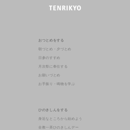
おつとめをする
朝づとめ・夕づとめ
日参のすすめ
月次祭に奉仕する
お願いづとめ
お手振り・鳴物を学ぶ
ひのきしんをする
身近なところから始めよう
全教一斉ひのきしんデー