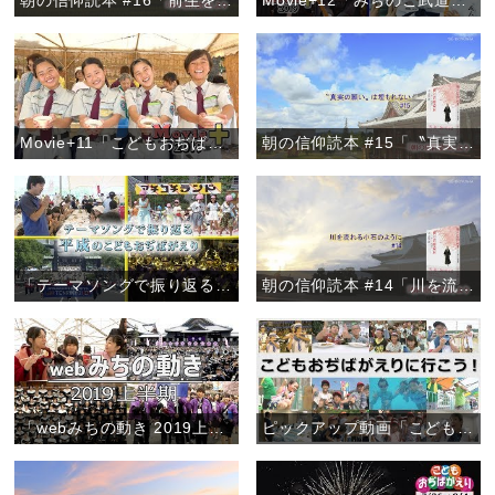
朝の信仰読本 #16「前生を悟る方法」
Movie+12「みちのこ武道大会2019」
Movie+11「こどもおぢばがえり2019開幕」
朝の信仰読本 #15「〝真実の願い〟は埋もれない」
「テーマソングで振り返る 平成のこどもおぢばがえり」『ピックアップ動画』
朝の信仰読本 #14「川を流れる小石のように」
「webみちの動き 2019上半期」
ピックアップ動画「こどもおぢばがえりに行こう！」