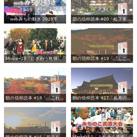
「webみちの動き 2019下半期」
朝の信仰読本 #20「松下幸之助が天理で学んだこと」
Movie+13「にぎわう晩秋のおやさと」
朝の信仰読本 #19「〝しこり〟を残していませんか？」
朝の信仰読本 #18「『これくらい大丈夫だろう』が危ない」
朝の信仰読本 #17「長寿の秘訣は教えのなかに」