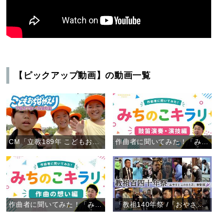
【ピックアップ動画】の動画一覧
CM「立教189年 こどもおぢばがえり」
作曲者に聞いてみた！「みちのこキラリ」鼓笛演奏・演技編
作曲者に聞いてみた！「みちのこキラリ」作曲の想い編
「教祖140年祭 /『おやさと このひと月』特別版」