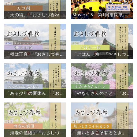
「天の綱」『おさしづ春秋』（7）
Movie+15「第1回奈良県・天理レスリングフェスティバル」
「種は正直」『おさしづ春秋』（6）
「ごはん一粒」『おさしづ春秋』（5）
「ある少年の夏休み」『おさしづ春秋』（4）
「やなせさんのこと」『おさしづ春秋』（3）
「海老の値段」『おさしづ春秋』（2）
「無いときこそ有るとき」『おさしづ春秋』（1）