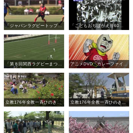
「ジャパンラグビートップリーグ奈良県初開催 〝親里で天理出身の選手が凱旋試合〟」（10月19日）
「こどもおぢばがえり60周年記念 こどもおぢばがえりの元をたずねて」
「第８回関西ラグビーまつり ルポ『花園で伝説の名勝負 再び』」
アニメDVD「カレーファイブ」第２弾！
立教176年全教一斉ひのきしんデー・鹿児島教区大島支部 （4月29日）
立教176年全教一斉ひのきしんデー・長野教区松筑支部 （4月29日）