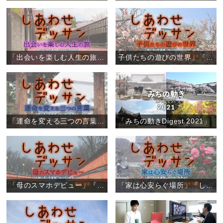
「出会いを楽しむ人生の旅」『しあわせデッサン』（6）
子供たちの遊びの世界」『しあわせデッサン』（5）
「運命を変える三つの言葉」『しあわせデッサン』（4）
「みちの動きDigest 2021」
「母のスマホデビュー」『しあわせデッサン』（3）
「家は心安らぐ場所」『しあわせデッサン』（2）