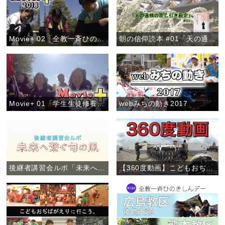
Movie+ 02「全教一斉ひのきしんデー」
朝の信仰読本 #01「天の通帳の差し引き勘定」
Movie+ 01「学生生徒修養会・高校卒業生コース」
webみちの動き2017
後継者講習会ルポ「未来へ繋ぐ旬の風」
【360度動画】こどもおぢばがえり(2017)