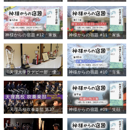
神様からの宿題 #12「家族力の大切さ」
神様からの宿題 #11「家族の『記念日』をつくろう！」
「天理大学ラグビー部 優勝報告」
神様からの宿題 #10「言葉の代わりに……」
「天理高校吹奏楽部 第37回定期演奏会/ファイナル・コンサート2020ダイジェスト」
神様からの宿題 #09「笑顔の処方箋」