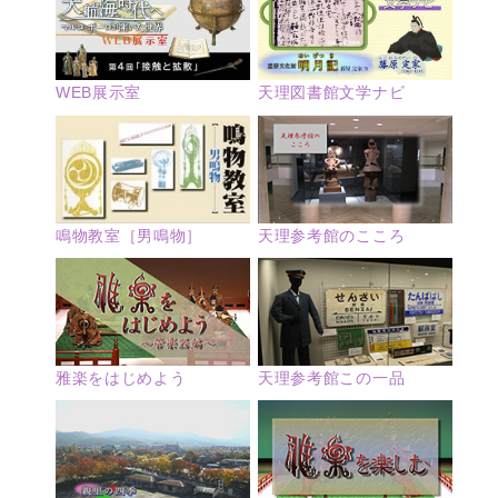
WEB展示室
天理図書館文学ナビ
鳴物教室［男鳴物］
天理参考館のこころ
雅楽をはじめよう
天理参考館この一品