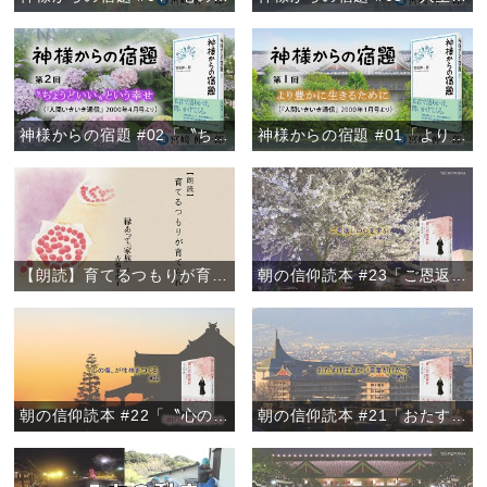
神様からの宿題 #02「〝ちょうどいい〟という幸せ」
神様からの宿題 #01「より豊かに生きるために」
【朗読】育てるつもりが育てられ 『縁あって「家族」』より
朝の信仰読本 #23「ご恩返しの心を学ぶ」
朝の信仰読本 #22「〝心の傷〟が性格をつくる」
朝の信仰読本 #21「おたすけは温かい言葉がけから」