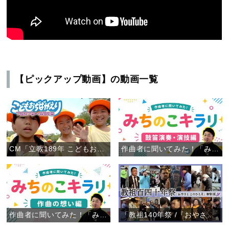
【ピックアップ動画】の動画一覧
CM「立教189年 こどもおぢばがえり」
作曲者に聞いてみた！「みちのこキラリ」鼓笛演奏・演技編
作曲者に聞いてみた！「みちのこキラリ」作曲の想い編
「教祖140年祭 /『おやさと このひと月』特別版」