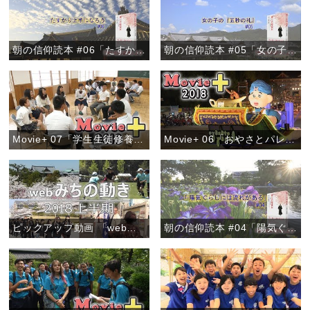
朝の信仰読本 #06「たすかり上手になろう」
朝の信仰読本 #05「女の子の『五秒の礼』」
Movie+ 07「学生生徒修養会 高校の部」
Movie+ 06「おやさとパレード～きらびやかなフロート～」
ピックアップ動画 「webみちの動き 2018上半期」
朝の信仰読本 #04「陽気ぐらしには流れがある」