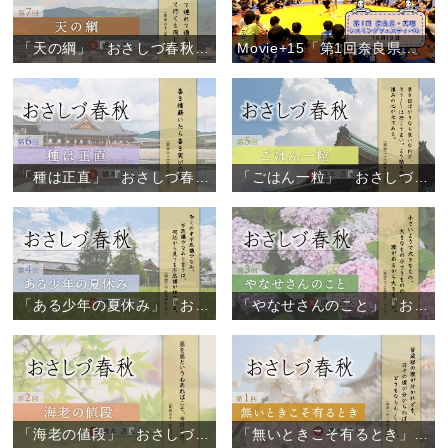
「天の綱」『おさしづ春秋』（7）
Movie+15「第1回奈良県・天理レスリングフェスティバル」
「種は正直」『おさしづ春秋』（6）
「ごはん一粒」『おさしづ春秋』（5）
「ある少年の夏休み」『おさしづ春秋』（4）
「やなせさんのこと」『おさしづ春秋』（3）
「海老の値段」『おさしづ春秋』（2）
「無いときこそ有るとき」『おさしづ春秋』（1）