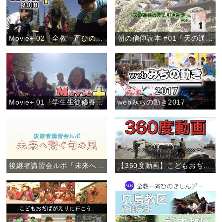
Movie+ 02「全教一斉ひのきしんデー」
朝の信仰読本 #01「天の通帳の差し引き勘定」
Movie+ 01「学生生徒修養会・高校卒業生コース」
webみちの動き2017
後継者講習会ルポ「未来へ繋ぐ旬の風」
【360度動画】こどもおぢばがえり(2017)