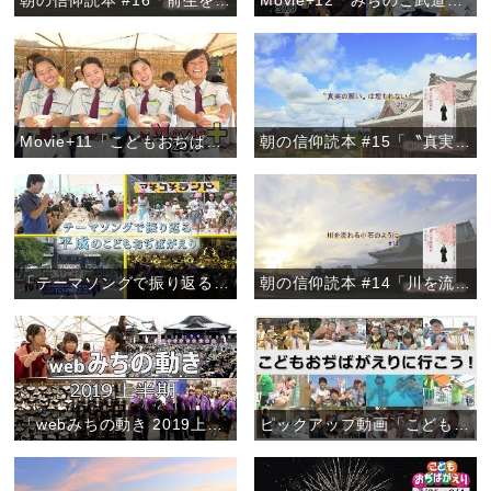
朝の信仰読本 #16「前生を悟る方法」
Movie+12「みちのこ武道大会2019」
Movie+11「こどもおぢばがえり2019開幕」
朝の信仰読本 #15「〝真実の願い〟は埋もれない」
「テーマソングで振り返る 平成のこどもおぢばがえり」『ピックアップ動画』
朝の信仰読本 #14「川を流れる小石のように」
「webみちの動き 2019上半期」
ピックアップ動画「こどもおぢばがえりに行こう！」