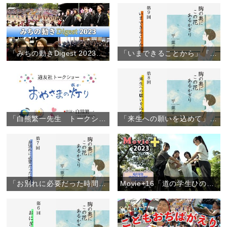
「みちの動きDigest 2023」（2023年12月12日）
「いまできることから」『胸の奥にこの花あるかぎり』（9）
「白熊繁一先生 トークショー」（約49分）
「来生への願いを込めて」『胸の奥にこの花あるかぎり』（8）
「お別れに必要だった時間」『胸の奥にこの花あるかぎり』（7）
Movie+16「道の学生ひのきしんDAY【大阪教区】」