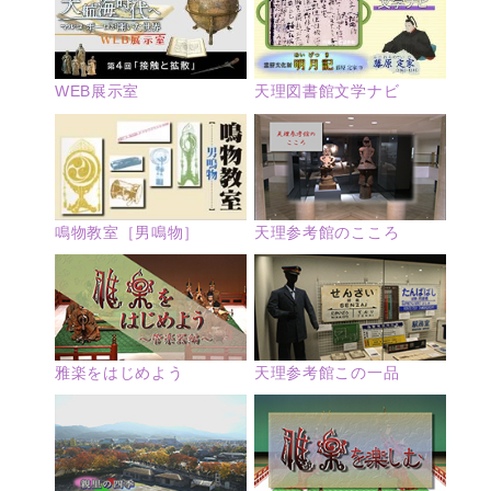
WEB展示室
天理図書館文学ナビ
鳴物教室［男鳴物］
天理参考館のこころ
雅楽をはじめよう
天理参考館この一品