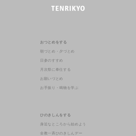
おつとめをする
朝づとめ・夕づとめ
日参のすすめ
月次祭に奉仕する
お願いづとめ
お手振り・鳴物を学ぶ
ひのきしんをする
身近なところから始めよう
全教一斉ひのきしんデー