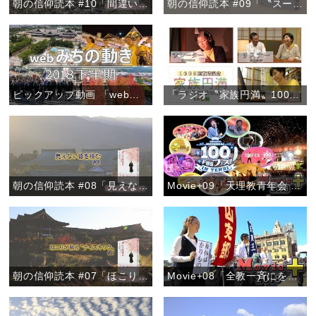
朝の信仰読本 #10「間違い電話を喜ぶ心」
朝の信仰読本 #09「〝スーちゃん〟から学んだおたすけの心」
ピックアップ動画 「webみちの動き 2018下半期」
「ラジオ〝家族円満〟1000回放送記念『朝、新たな出会いを』」
朝の信仰読本 #08「見えない徳を積む」
Movie+09「天理教青年会 100フェス！」
朝の信仰読本 #07「ほこりが散る〝ナイスキック〟」
Movie+08「全教一斉にをいがけデー2018」