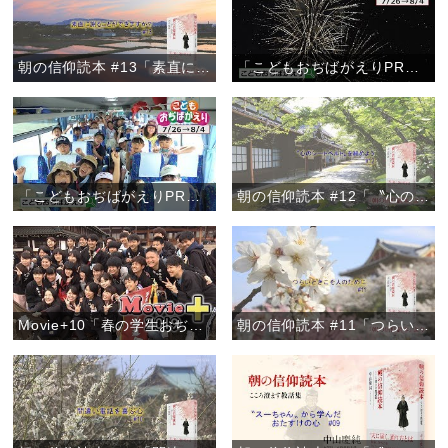
朝の信仰読本 #13「素直に謝ることができますか？」
「こどもおぢばがえりPRムービー2019【Ver.2】」
「こどもおぢばがえりPRムービー2019【Ver.1】」
朝の信仰読本 #12「〝心のシートベルト〟を締めよう」
Movie+10「春の学生おぢばがえり」
朝の信仰読本 #11「つらいときこそ人のために」