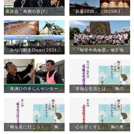
座談会「布教の喜び」
「新春2025」（2025年1月1日）
「みちの動きDigest 2024」（2024年1月～12月）
「『能登半島地震』被災地から夏のおぢばへ ～珠洲ひのきしんセンター隊～」（2024年7月29日～31日）
「珠洲ひのきしんセンター」～ふるさとの復興をめざして～
「幸福な生活とは」『胸の奥にこの花あるかぎり』（12）
「梅を見に行こう！」『胸の奥にこの花あるかぎり』（11）
「心を尽くすと」『胸の奥にこの花あるかぎり』（10）