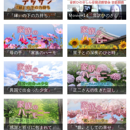
「『縁』の下の力持ち」『しあわせデッサン』（1）
Movie+14「音訳ひのきしん者養成講習会 初級講座（オンライン）」
「母の手」『家族のハーモニー』（6）
「里子との深夜のひと時」『家族のハーモニー』（5）
「異国で出会った少女」『家族のハーモニー』（4）
「正二さんの生きた証し」『家族のハーモニー』（3）
「感謝と祈りに包まれて」『家族のハーモニー』（2）
「〝親〟としての幸せ」『家族のハーモニー』（1）