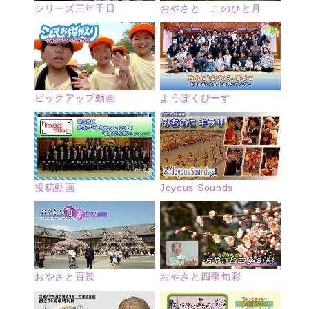
シリーズ三年千日
おやさと このひと月
ピックアップ動画
ようぼくぴーす
投稿動画
Joyous Sounds
おやさと四季旬彩
おやさと百景