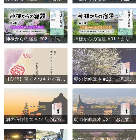
神様からの宿題 #02「〝ちょうどいい〟という幸せ」
神様からの宿題 #01「より豊かに生きるために」
【朗読】育てるつもりが育てられ 『縁あって「家族」』より
朝の信仰読本 #23「ご恩返しの心を学ぶ」
朝の信仰読本 #22「〝心の傷〟が性格をつくる」
朝の信仰読本 #21「おたすけは温かい言葉がけから」