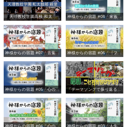
「天理教校学園高校 和太鼓部親里 定期演奏会ダイジェスト」
神様からの宿題 #08「家族という名の星座」
神様からの宿題 #07「言葉が伝えていくもの」
神様からの宿題 #06「『フツー』ってなに？」
神様からの宿題 #05「心の『癒やし』とは？」
「テーマソングで振り返る 昭和のこどもおぢばがえり」
神様からの宿題 #04「心の絆を強めるために」
神様からの宿題 #03「人生の登り坂と下り坂」