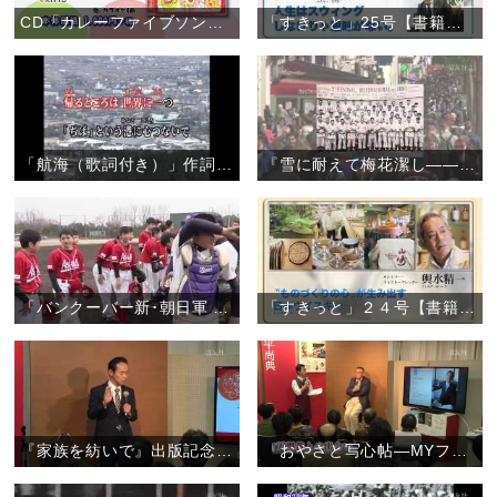
CD「カレーファイブソングコレクション」
「すきっと」25号【書籍案内】
「航海（歌詞付き）」作詞作曲:孤馬寛
『雪に耐えて梅花潔し――フランス柔道の父・粟津正蔵と天理教二代真柱・中山正善』【書籍案内】
「バンクーバー新･朝日軍 〝天理の中学生と白球を通して交流を〟」
「すきっと」２４号【書籍案内】
『家族を紡いで』出版記念トークショー
『おやさと写心帖―MYファースト天理』出版記念トークショー