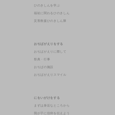
ひのきしんを学ぶ
福祉に関わるひのきしん
災害救援ひのきしん隊
おぢばがえりをする
おぢばがえりに際して
祭典・行事
おぢばの施設
おぢばがえりスマイル
にをいがけをする
まずは身近なところから
我が子に信仰を伝えよう