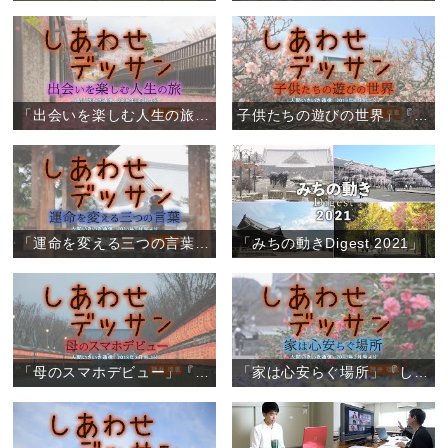
「出会いを楽しむ人生の旅」『しあわせデッサン』（6）
子供たちの遊びの世界」『しあわせデッサン』（5）
「運命を変える三つの言葉」『しあわせデッサン』（4）
「みちの動きDigest 2021」
「母のスマホデビュー」『しあわせデッサン』（3）
「家は心安らぐ場所」『しあわせデッサン』（2）