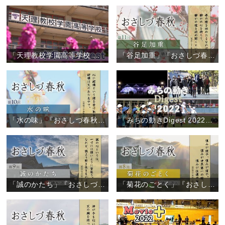
「天理教校学園高等学校 卒業式」
「谷足加重」『おさしづ春秋』（11）
「水の味」『おさしづ春秋』（10）
「みちの動きDigest 2022」（2022年12月27日）
「誠のかたち」『おさしづ春秋』（9）
「菊花のごとく」『おさしづ春秋』（8）