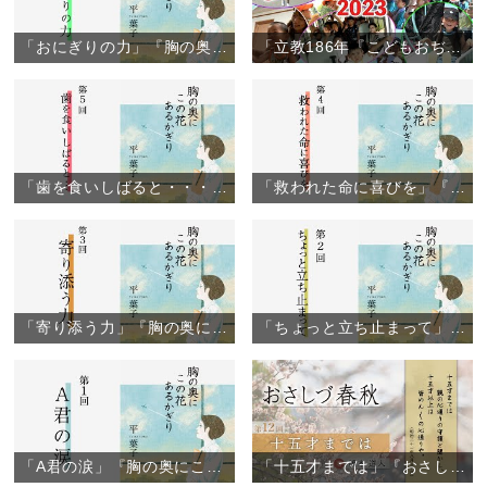
「おにぎりの力」『胸の奥にこの花あるかぎり』（6）
「立教186年『こどもおぢばがえり』閉幕」（2023年8月6日）
「歯を食いしばると・・・」『胸の奥にこの花あるかぎり』（5）
「救われた命に喜びを」『胸の奥にこの花あるかぎり』（4）
「寄り添う力」『胸の奥にこの花あるかぎり』（3）
「ちょっと立ち止まって」『胸の奥にこの花あるかぎり』（2）
「A君の涙」『胸の奥にこの花あるかぎり』（1）
「十五才までは」『おさしづ春秋』（12）