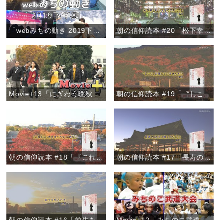
「webみちの動き 2019下半期」
朝の信仰読本 #20「松下幸之助が天理で学んだこと」
Movie+13「にぎわう晩秋のおやさと」
朝の信仰読本 #19「〝しこり〟を残していませんか？」
朝の信仰読本 #18「『これくらい大丈夫だろう』が危ない」
朝の信仰読本 #17「長寿の秘訣は教えのなかに」