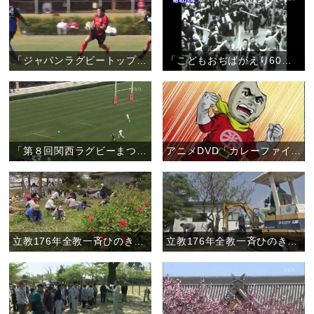
「ジャパンラグビートップリーグ奈良県初開催 〝親里で天理出身の選手が凱旋試合〟」（10月19日）
「こどもおぢばがえり60周年記念 こどもおぢばがえりの元をたずねて」
「第８回関西ラグビーまつり ルポ『花園で伝説の名勝負 再び』」
アニメDVD「カレーファイブ」第２弾！
立教176年全教一斉ひのきしんデー・鹿児島教区大島支部 （4月29日）
立教176年全教一斉ひのきしんデー・長野教区松筑支部 （4月29日）