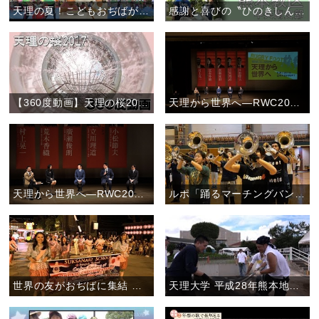
天理の夏！こどもおぢばがえりに行こう。
感謝と喜びの〝ひのきしんデー〟(2017年)
【360度動画】天理の桜2017
天理から世界へ―RWC2019日本大会に向けて―後半ダイジェスト
天理から世界へ―RWC2019日本大会に向けて―前半ダイジェスト
ルポ「踊るマーチングバンド―愛町吹奏楽団の魅力―」
世界の友がおぢばに集結 ―立教179年おやさとパレード―
天理大学 平成28年熊本地震の被災地で支援活動を実施