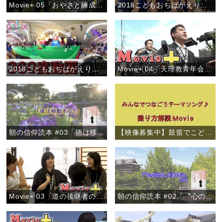
Movie+ 05「おやさと練成会」
2018こどもおぢばがえり事前企画「わかぎおぢばひのきしん－人のために尽くすよろこび－」
2018こどもおぢばがえり事前企画「VR体験で夏を先取り！」
Movie+ 04「天理教青年会 全世界一斉布教月間」
朝の信仰読本 #03「徳は移動する？」
【映像募集中】鼓笛でこどもおぢばがえりテーマソング♪
Movie+ 03「道の後継者の集い」西鎮分教会
朝の信仰読本 #02「〝心の出口〟を大切に」