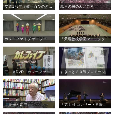
立教176年全教一斉ひのきしんデー・福島教区いわき支部（4月29日）
親里の桜のみどころ
カレーファイブ オープニング曲 ダンス
「天理教校学園マーチングバンド Violet Impulse2013」
アニメDVD「カレーファイブ」 発売記念イベント
すきっと２０号プロモーションムービー
「夫婦の青空」
「第１回 コンサート＠陽気ホール ～おぢばがえりのひと時をステキな演奏で～」