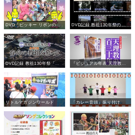
DVD「ピッキー リボンのレッツゴー！こどもおぢばがえり」(お知らせ)
DVD記録 教祖130年祭の「特典映像２」(お知らせ)
DVD記録 教祖130年祭『存命の教祖を慕って』
『ビジュアル年表 天理教の百三十年』 【書籍案内】
リトルマガジンワールド
「カレー音頭」振り付け