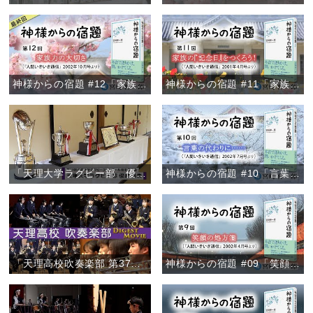
神様からの宿題 #12「家族力の大切さ」
神様からの宿題 #11「家族の『記念日』をつくろう！」
「天理大学ラグビー部 優勝報告」
神様からの宿題 #10「言葉の代わりに……」
「天理高校吹奏楽部 第37回定期演奏会/ファイナル・コンサート2020ダイジェスト」
神様からの宿題 #09「笑顔の処方箋」