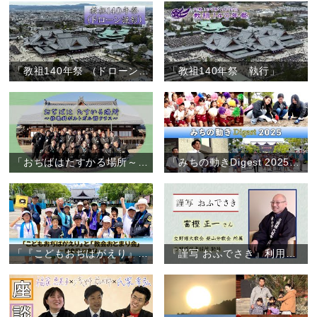
「教祖140年祭 （ドローン撮影）」
「教祖140年祭 執行」
「おぢばはたすかる場所～修養科ポルトガル語クラス～」
「みちの動きDigest 2025」（2025年1月～12月）
「『こどもおぢばがえり』と『教会おとまり会』～朝倉団 川會隊～」（2025年7月28日～31日）
『謹写 おふでさき』利用者の声