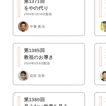
第1371回
をやの代り
2026年1月30日配信
中臺 眞治
第1385回
教祖のお導き
2026年5月8日配信
花田 浩美
第1380回