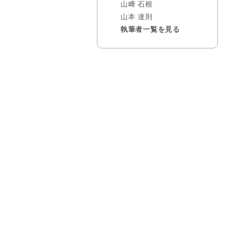
山﨑 石根
山本 達則
執筆者一覧を見る