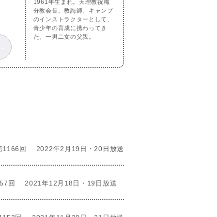
1961年生まれ。天理教祝梅
分教会長。教誨師。キャンプ
のインストラクターとして、
青少年の育成に携わってき
た。一男二女の父親。
Error loading: "https://doyusha.jp/doyu/top/wp-content/uploads/2021022021_2.mp3"
第1166回
2022年2月19日・20日放送
57回
2021年12月18日・19日放送