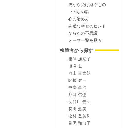
親から受け継ぐもの
いのちの話
心の治め方
身近な幸せのヒント
からだの不思議
テーマ一覧を見る
執筆者から探す
相澤 加奈子
旭 和世
内山 真太朗
関根 健一
中臺 眞治
野口 信也
長谷川 善久
花田 浩美
松村 登美和
目黒 和加子