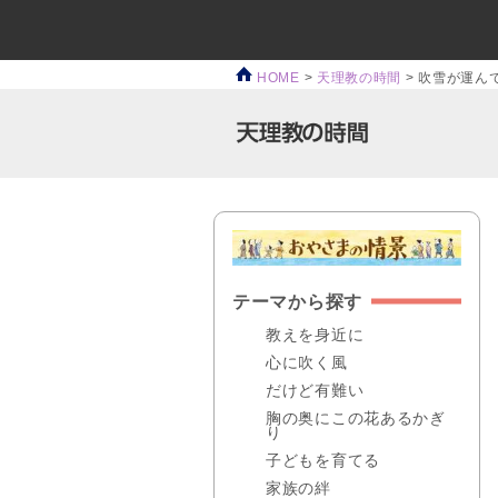
HOME
>
天理教の時間
>
吹雪が運ん
テーマから探す
教えを身近に
心に吹く風
だけど有難い
胸の奥にこの花あるかぎ
り
子どもを育てる
家族の絆