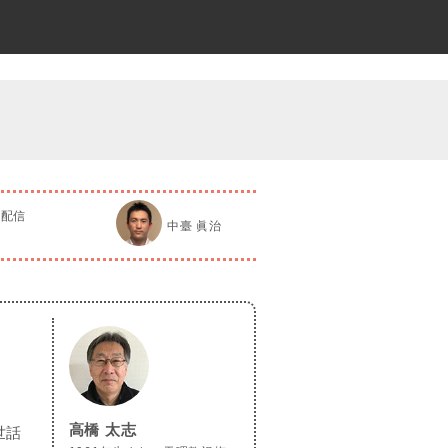
日配信
中臺 眞治
高橋 太志
世話