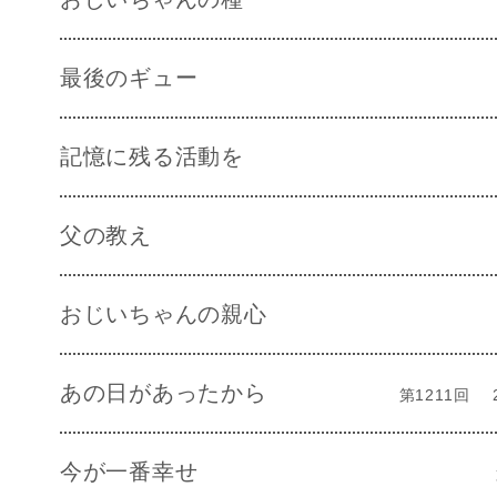
最後のギュー
記憶に残る活動を
父の教え
おじいちゃんの親心
あの日があったから
第1211回
今が一番幸せ