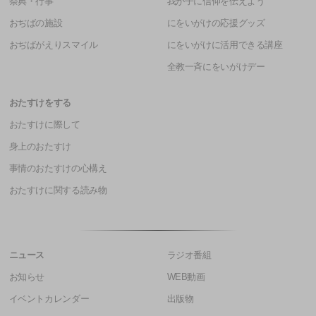
祭典・行事
我が子に信仰を伝えよう
おぢばの施設
にをいがけの応援グッズ
おぢばがえりスマイル
にをいがけに活用できる講座
全教一斉にをいがけデー
おたすけをする
おたすけに際して
身上のおたすけ
事情のおたすけの心構え
おたすけに関する読み物
ニュース
ラジオ番組
お知らせ
WEB動画
イベントカレンダー
出版物