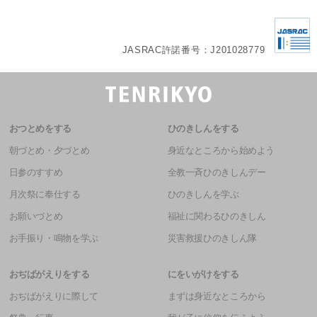
JASRAC許諾番号：J201028779
おつとめをする
ひのきしんをする
朝づとめ・夕づとめ
身近なところから始めよう
日参のすすめ
全教一斉ひのきしんデー
月次祭に奉仕する
ひのきしんを学ぶ
お願いづとめ
福祉に関わるひのきしん
お手振り・鳴物を学ぶ
災害救援ひのきしん隊
おぢばがえりをする
にをいがけをする
おぢばがえりに際して
まずは身近なところから