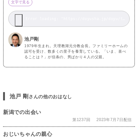
文字で見る
Error loading: "https://doyusha.jp/doyu/top/wp-content/uploads/2021101617_2.mp3"
池戸剛
1979年生まれ。天理教湖元分教会長。ファミリーホームの
認可を受け、数多くの里子を養育している。「いま、喜べ
ることは？」が信条の、男ばかり４人の父親。
池戸 剛
さんの他のおはなし
新潟での出会い
第1237回
2023年7月7日配信
おじいちゃんの親心