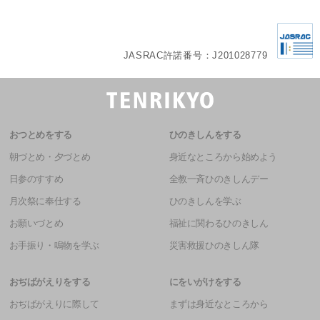
JASRAC許諾番号：J201028779
おつとめをする
ひのきしんをする
朝づとめ・夕づとめ
身近なところから始めよう
日参のすすめ
全教一斉ひのきしんデー
月次祭に奉仕する
ひのきしんを学ぶ
お願いづとめ
福祉に関わるひのきしん
お手振り・鳴物を学ぶ
災害救援ひのきしん隊
おぢばがえりをする
にをいがけをする
おぢばがえりに際して
まずは身近なところから