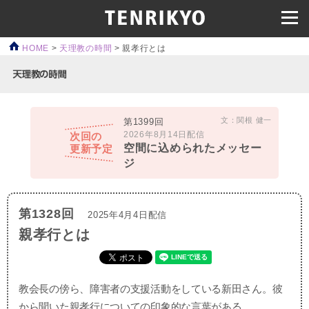
HOME
>
天理教の時間
>
親孝行とは
文：関根 健一
第1399回
2026年8月14日配信
次回の
空間に込められたメッセー
更新予定
ジ
第1328回
2025年4月4日配信
親孝行とは
教会長の傍ら、障害者の支援活動をしている新田さん。彼
から聞いた親孝行についての印象的な言葉がある。