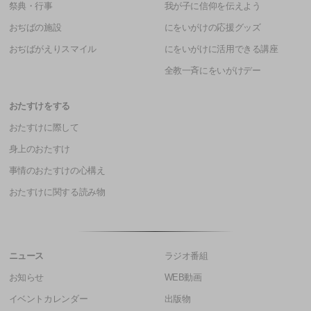
祭典・行事
我が子に信仰を伝えよう
おぢばの施設
にをいがけの応援グッズ
おぢばがえりスマイル
にをいがけに活用できる講座
全教一斉にをいがけデー
おたすけをする
おたすけに際して
身上のおたすけ
事情のおたすけの心構え
おたすけに関する読み物
ニュース
ラジオ番組
お知らせ
WEB動画
イベントカレンダー
出版物