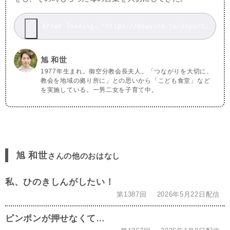
Error loading: "https://doyusha.jp/doyu/top/wp-content/uploads/20260424_1.mp3"
旭 和世
1977年生まれ。御空分教会長夫人。「つながりを大切に、
教会を地域の拠り所に」との思いから「こども食堂」など
を実施している。一男二女を子育て中。
旭 和世
さんの他のおはなし
私、ひのきしんがしたい！
第1387回
2026年5月22日配信
ピンポンが押せなくて…