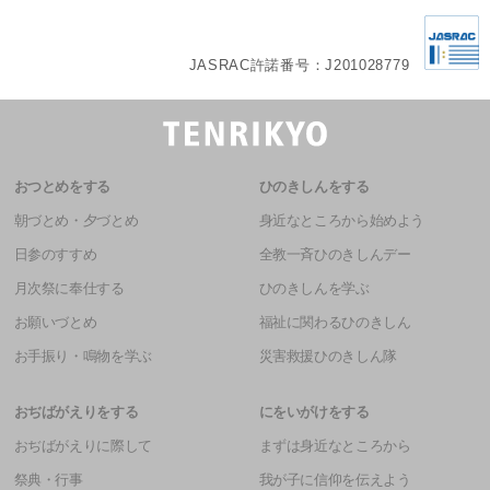
JASRAC許諾番号：J201028779
おつとめをする
ひのきしんをする
朝づとめ・夕づとめ
身近なところから始めよう
日参のすすめ
全教一斉ひのきしんデー
月次祭に奉仕する
ひのきしんを学ぶ
お願いづとめ
福祉に関わるひのきしん
お手振り・鳴物を学ぶ
災害救援ひのきしん隊
おぢばがえりをする
にをいがけをする
おぢばがえりに際して
まずは身近なところから
祭典・行事
我が子に信仰を伝えよう