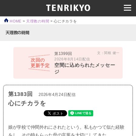
HOME
>
天理教の時間
>
心にチカラを
文：関根 健一
第1399回
2026年8月14日配信
次回の
空間に込められたメッセー
更新予定
ジ
第1383回
2026年4月24日配信
心にチカラを
娘が学校で仲間外れにされたという。私もかつて似た経験
をし、その時もらった母の言葉を大切にしてきた。