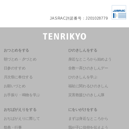
JASRAC許諾番号：J201028779
おつとめをする
ひのきしんをする
朝づとめ・夕づとめ
身近なところから始めよう
日参のすすめ
全教一斉ひのきしんデー
月次祭に奉仕する
ひのきしんを学ぶ
お願いづとめ
福祉に関わるひのきしん
お手振り・鳴物を学ぶ
災害救援ひのきしん隊
おぢばがえりをする
にをいがけをする
おぢばがえりに際して
まずは身近なところから
祭典・行事
我が子に信仰を伝えよう