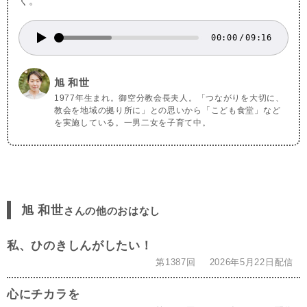
く。
00:00
/
09:16
旭 和世
1977年生まれ。御空分教会長夫人。「つながりを大切に、
教会を地域の拠り所に」との思いから「こども食堂」など
を実施している。一男二女を子育て中。
旭 和世
さんの他のおはなし
私、ひのきしんがしたい！
第1387回
2026年5月22日配信
心にチカラを