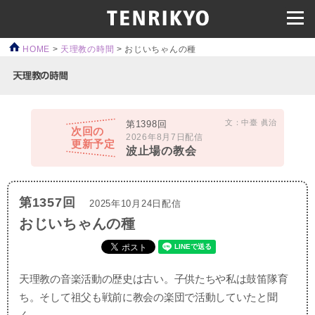
HOME
>
天理教の時間
>
おじいちゃんの種
文：中臺 眞治
第1398回
次回の
2026年8月7日配信
更新予定
波止場の教会
第1357回
2025年10月24日配信
おじいちゃんの種
天理教の音楽活動の歴史は古い。子供たちや私は鼓笛隊育
ち。そして祖父も戦前に教会の楽団で活動していたと聞