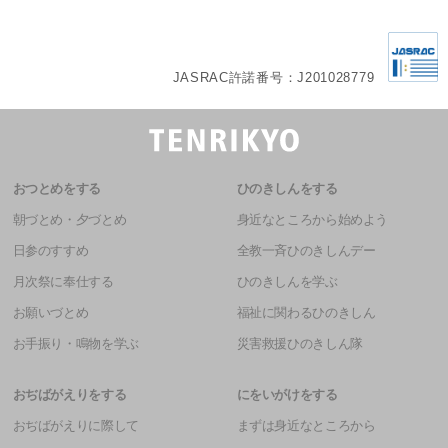
JASRAC許諾番号：J201028779
おつとめをする
ひのきしんをする
朝づとめ・夕づとめ
身近なところから始めよう
日参のすすめ
全教一斉ひのきしんデー
月次祭に奉仕する
ひのきしんを学ぶ
お願いづとめ
福祉に関わるひのきしん
お手振り・鳴物を学ぶ
災害救援ひのきしん隊
おぢばがえりをする
にをいがけをする
おぢばがえりに際して
まずは身近なところから