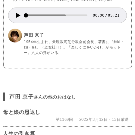
00:00
/
05:21
芦田 京子
1954年生まれ。天理教高芝分教会前会長。著書に『絆ki・
zu・na』（道友社刊）。「楽しくにをいがけ」がモット
ー。六人の孫がいる。
芦田 京子
さんの他のおはなし
母と娘の恩返し
第1169回
2022年3月12日・13日放送
人生の引き算