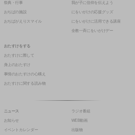
祭典・行事
我が子に信仰を伝えよう
おぢばの施設
にをいがけの応援グッズ
おぢばがえりスマイル
にをいがけに活用できる講座
全教一斉にをいがけデー
おたすけをする
おたすけに際して
身上のおたすけ
事情のおたすけの心構え
おたすけに関する読み物
ニュース
ラジオ番組
お知らせ
WEB動画
イベントカレンダー
出版物