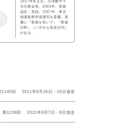
1957年生まれ。天理教中千
。
住分教会長。2003年、里親
認定・登録。2007年、東京
保護観察所保護司を委嘱。著
書に『家族を紡いで』『家族
日和』（いずれも道友社刊）
がある。
第1145回
2021年9月25日・26日放送
第1138回
2021年8月7日・8日放送