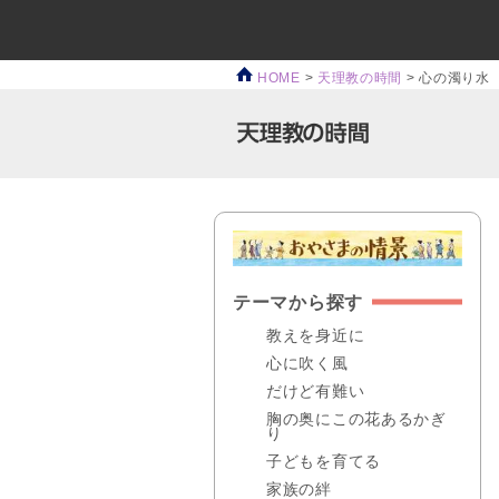
HOME
>
天理教の時間
>
心の濁り水
テーマから探す
教えを身近に
心に吹く風
だけど有難い
胸の奥にこの花あるかぎ
り
子どもを育てる
家族の絆