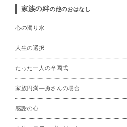
家族の絆
の他のおはなし
心の濁り水
人生の選択
たった一人の卒園式
家族円満―勇さんの場合
感謝の心