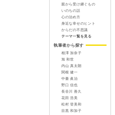
親から受け継ぐもの
いのちの話
心の治め方
身近な幸せのヒント
からだの不思議
テーマ一覧を見る
執筆者から探す
相澤 加奈子
旭 和世
内山 真太朗
関根 健一
中臺 眞治
野口 信也
長谷川 善久
花田 浩美
松村 登美和
目黒 和加子