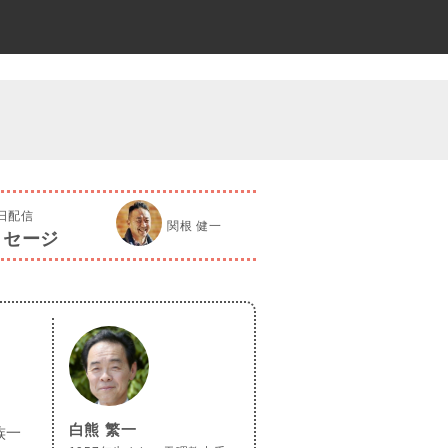
4日配信
関根 健一
ッセージ
白熊 繁一
族一