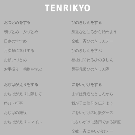
おつとめをする
ひのきしんをする
朝づとめ・夕づとめ
身近なところから始めよう
日参のすすめ
全教一斉ひのきしんデー
月次祭に奉仕する
ひのきしんを学ぶ
お願いづとめ
福祉に関わるひのきしん
お手振り・鳴物を学ぶ
災害救援ひのきしん隊
おぢばがえりをする
にをいがけをする
おぢばがえりに際して
まずは身近なところから
祭典・行事
我が子に信仰を伝えよう
おぢばの施設
にをいがけの応援グッズ
おぢばがえりスマイル
にをいがけに活用できる講座
全教一斉にをいがけデー