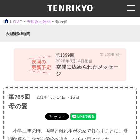
HOME
>
天理教の時間
>
母の愛
文：関根 健一
第1399回
2026年8月14日配信
次回の
空間に込められたメッセー
更新予定
ジ
第765回
2014年6月14日・15日
母の愛
小学三年の時、両親と離れ祖母の家で暮らすことに。新
聞配達をしながら学校へ通う、つらい日々だった。