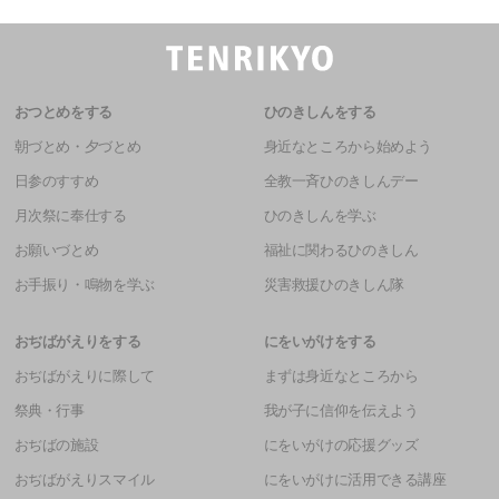
おつとめをする
ひのきしんをする
朝づとめ・夕づとめ
身近なところから始めよう
日参のすすめ
全教一斉ひのきしんデー
月次祭に奉仕する
ひのきしんを学ぶ
お願いづとめ
福祉に関わるひのきしん
お手振り・鳴物を学ぶ
災害救援ひのきしん隊
おぢばがえりをする
にをいがけをする
おぢばがえりに際して
まずは身近なところから
祭典・行事
我が子に信仰を伝えよう
おぢばの施設
にをいがけの応援グッズ
おぢばがえりスマイル
にをいがけに活用できる講座