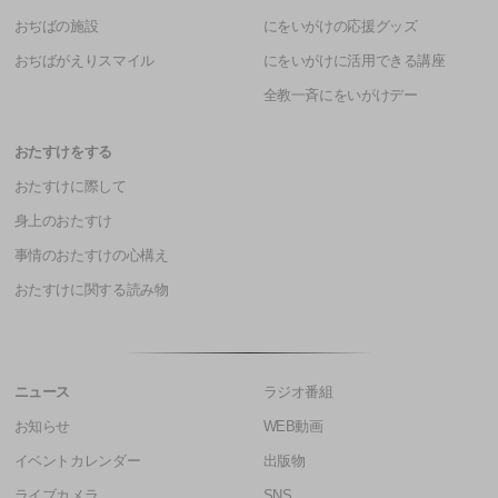
おぢばの施設
にをいがけの応援グッズ
おぢばがえりスマイル
にをいがけに活用できる講座
全教一斉にをいがけデー
おたすけをする
おたすけに際して
身上のおたすけ
事情のおたすけの心構え
おたすけに関する読み物
ニュース
ラジオ番組
お知らせ
WEB動画
イベントカレンダー
出版物
ライブカメラ
SNS