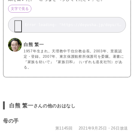
文字で見る
Error loading: "https://doyusha.jp/doyu/top/wp-content/uploads/kaz202105.mp3"
白熊 繁一
1957年生まれ。天理教中千住分教会長。2003年、里親認
定・登録。2007年、東京保護観察所保護司を委嘱。著書に
『家族を紡いで』『家族日和』（いずれも道友社刊）があ
る。
白熊 繁一
さんの他のおはなし
母の手
第1145回
2021年9月25日・26日放送