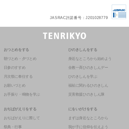
JASRAC許諾番号：J201028779
おつとめをする
ひのきしんをする
朝づとめ・夕づとめ
身近なところから始めよう
日参のすすめ
全教一斉ひのきしんデー
月次祭に奉仕する
ひのきしんを学ぶ
お願いづとめ
福祉に関わるひのきしん
お手振り・鳴物を学ぶ
災害救援ひのきしん隊
おぢばがえりをする
にをいがけをする
おぢばがえりに際して
まずは身近なところから
祭典・行事
我が子に信仰を伝えよう