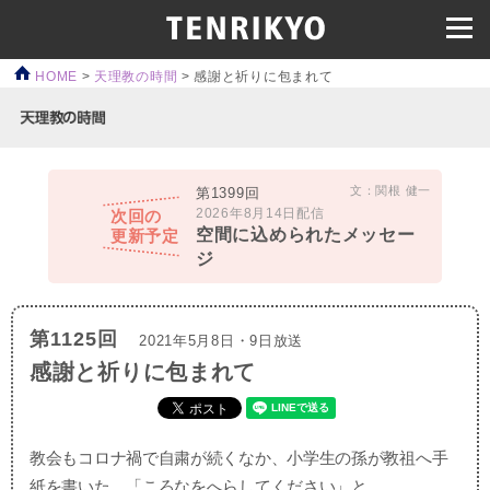
HOME
>
天理教の時間
>
感謝と祈りに包まれて
文：関根 健一
第1399回
2026年8月14日配信
次回の
空間に込められたメッセー
更新予定
ジ
第1125回
2021年5月8日・9日放送
感謝と祈りに包まれて
教会もコロナ禍で自粛が続くなか、小学生の孫が教祖へ手
紙を書いた。「ころなをへらしてください」と。