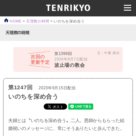
HOME
>
天理教の時間
>
いのちを深め合う
文：中臺 眞治
第1398回
次回の
2026年8月7日配信
更新予定
波止場の教会
第1247回
2023年9月15日配信
いのちを深め合う
夫婦とは〝いのちを深め合う〟二人。恩師からもらった結
婚祝いのメッセージに、常にそうありたいと歩んできた。