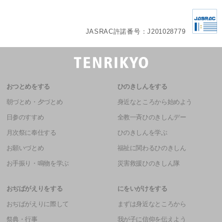
JASRAC許諾番号：J201028779
おつとめをする
ひのきしんをする
朝づとめ・夕づとめ
身近なところから始めよう
日参のすすめ
全教一斉ひのきしんデー
月次祭に奉仕する
ひのきしんを学ぶ
お願いづとめ
福祉に関わるひのきしん
お手振り・鳴物を学ぶ
災害救援ひのきしん隊
おぢばがえりをする
にをいがけをする
おぢばがえりに際して
まずは身近なところから
祭典・行事
我が子に信仰を伝えよう