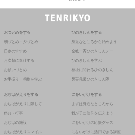
おつとめをする
ひのきしんをする
朝づとめ・夕づとめ
身近なところから始めよう
日参のすすめ
全教一斉ひのきしんデー
月次祭に奉仕する
ひのきしんを学ぶ
お願いづとめ
福祉に関わるひのきしん
お手振り・鳴物を学ぶ
災害救援ひのきしん隊
おぢばがえりをする
にをいがけをする
おぢばがえりに際して
まずは身近なところから
祭典・行事
我が子に信仰を伝えよう
おぢばの施設
にをいがけの応援グッズ
おぢばがえりスマイル
にをいがけに活用できる講座