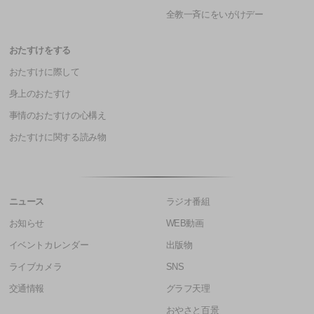
全教一斉にをいがけデー
おたすけをする
おたすけに際して
身上のおたすけ
事情のおたすけの心構え
おたすけに関する読み物
ニュース
ラジオ番組
お知らせ
WEB動画
イベントカレンダー
出版物
ライブカメラ
SNS
交通情報
グラフ天理
おやさと百景