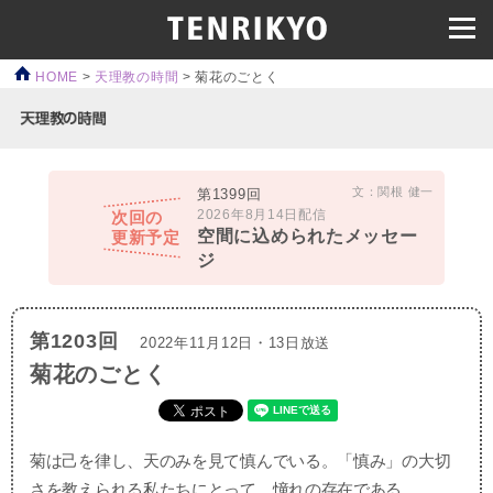
HOME
>
天理教の時間
>
菊花のごとく
文：関根 健一
第1399回
2026年8月14日配信
次回の
空間に込められたメッセー
更新予定
ジ
第1203回
2022年11月12日・13日放送
菊花のごとく
菊は己を律し、天のみを見て慎んでいる。「慎み」の大切
さを教えられる私たちにとって、憧れの存在である。