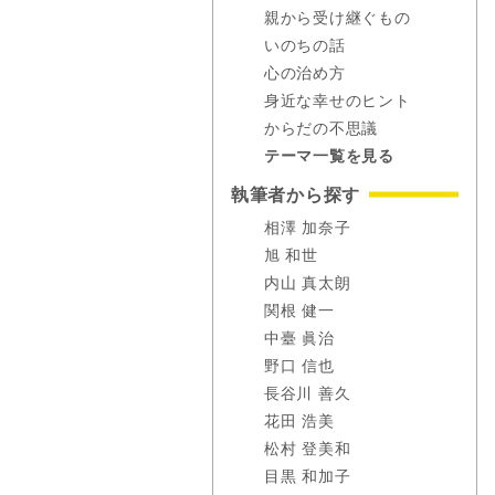
親から受け継ぐもの
いのちの話
心の治め方
身近な幸せのヒント
からだの不思議
テーマ一覧を見る
執筆者から探す
相澤 加奈子
旭 和世
内山 真太朗
関根 健一
中臺 眞治
野口 信也
長谷川 善久
花田 浩美
松村 登美和
目黒 和加子