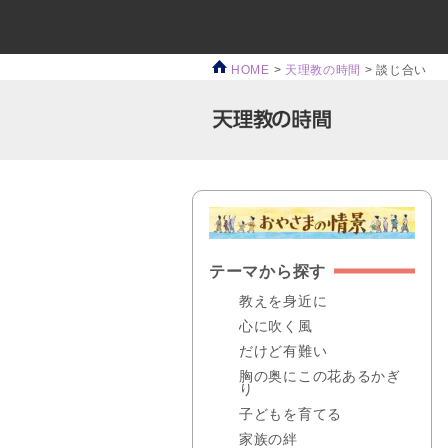
HOME
>
天理教の時間
>
談じ合い
テーマから探す
教えを身近に
心に吹く風
だけど有難い
胸の奥にこの花あるかぎ
り
子どもを育てる
家族の絆