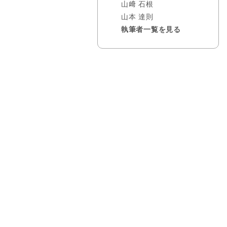
山﨑 石根
山本 達則
執筆者一覧を見る