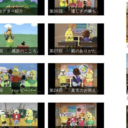
ラクター紹介
第30回 「優しさの勝ち」
8回 「感謝のこころ」
第27回 「親のありがたさ」
第25回 「ハッピーバースデイ」
第24回 「真実のお供え」