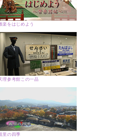
雅楽をはじめよう
天理参考館この一品
親里の四季