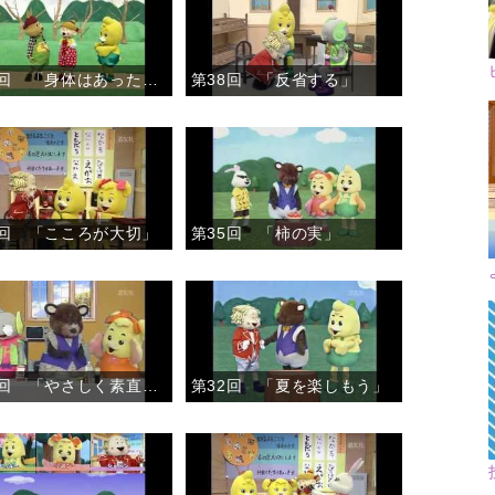
第39回 「身体はあったかい」
第38回 「反省する」
6回 「こころが大切」
第35回 「柿の実」
第33回 「やさしく素直なこころで」
第32回 「夏を楽しもう」