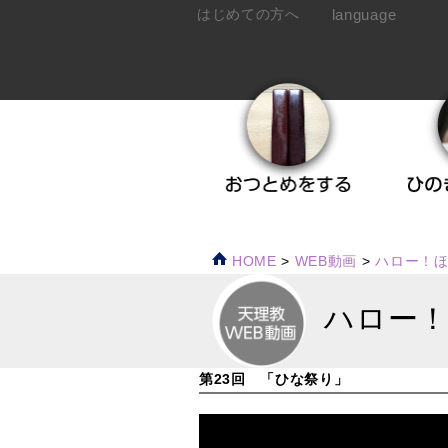
language
はじめての方へ
HOME
>
WEB動画
>
ハロー！
ハロー！
第23回 「ひな祭り」