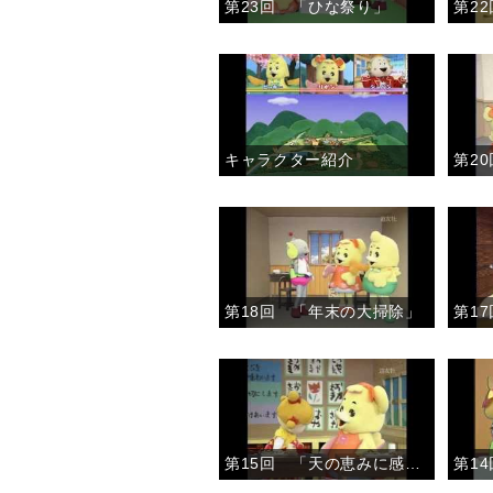
第23回 「ひな祭り」
第2
キャラクター紹介
第2
第18回 「年末の大掃除」
第15回 「天の恵みに感謝して」