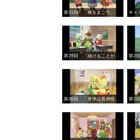
第31回 「種をまこう」
キャ
第29回 「続けることが大切」
第2
第26回 「身体は親神様からのかりもの」