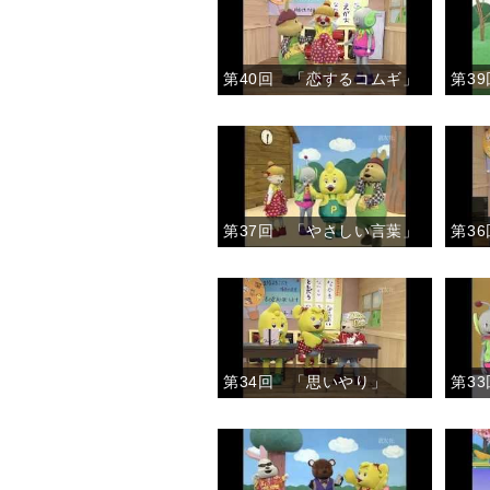
第40回 「恋するコムギ」
第37回 「やさしい言葉」
第3
第34回 「思いやり」