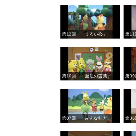
第12回 「まるい心」
第10回 「魔法の言葉」
第07回 「みんな味方」