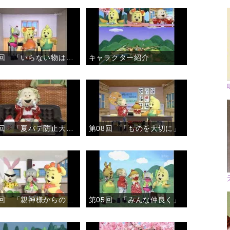
第11回 「いらない物は・・・」
キャラクター紹介
第09回 「夏バテ防止大作戦」
第08回 「ものを大切に」
第06回 「親神様からのおあたえ」
第05回 「みんな仲良く」