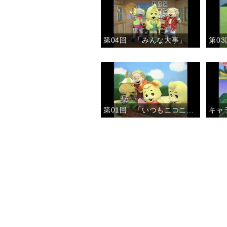
第04回 「みんな大事」
第01回 「いつもニコニコ」
キャ