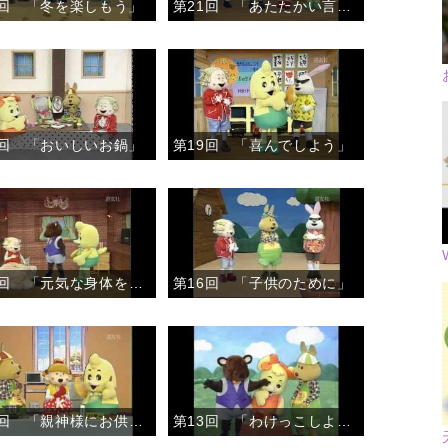
2回 「冬を楽しもう」
第21回 「あたたかい言葉」
0回 「おいしいお鍋」
第19回 「喜んでしよう」
第17回 「元気な身体をありがとう」
第16回 「子供のために」
第14回 「親神様にお供え」
第13回 「わけっこしよう」