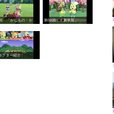
第03回 「かしもの・かりもの」
第02回 「新学期」
ラクター紹介