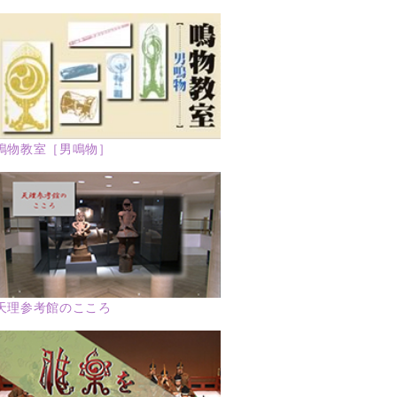
鳴物教室［男鳴物］
天理参考館のこころ