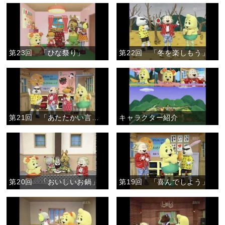
第23回 「ひな祭り」
第22回 「冬を楽しもう」
第21回 「あたたかい言葉」
キャラクター紹介
第20回 「おいしいお鍋」
第19回 「喜んでしよう」