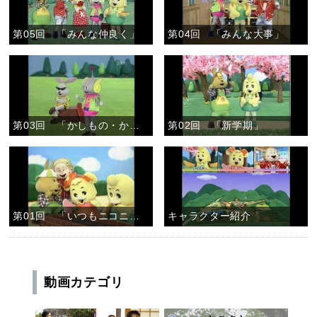
第05回 「みんな仲良く」
第04回 「みんな大事」
第03回 「かしもの・かりもの」
第02回 「新学期」
第01回 「いつもニコニコ」
キャラクター紹介
動画カテゴリ