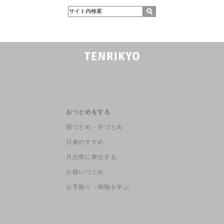
おつとめをする
朝づとめ・夕づとめ
日参のすすめ
月次祭に奉仕する
お願いづとめ
お手振り・鳴物を学ぶ