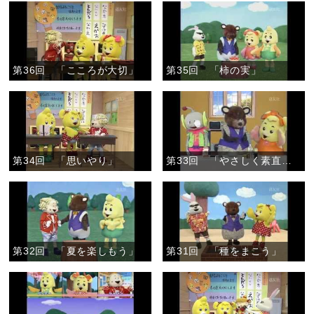
第36回 「こころが大切」
第35回 「柿の実」
第34回 「思いやり」
第33回 「やさしく素直なこころで」
第32回 「夏を楽しもう」
第31回 「種をまこう」