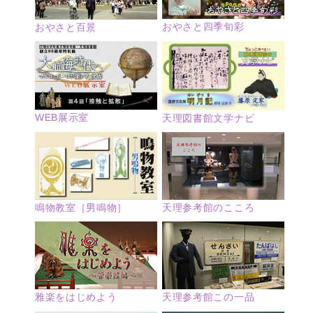
おやさと四季旬彩
おやさと百景
WEB展示室
天理図書館文学ナビ
鳴物教室［男鳴物］
天理参考館のこころ
雅楽をはじめよう
天理参考館この一品