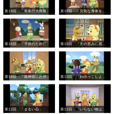
第18回 「年末の大掃除」
第17回 「元気な身体をありがとう」
第16回 「子供のために」
第15回 「天の恵みに感謝して」
第14回 「親神様にお供え」
第13回 「わけっこしよう」
第12回 「まるい心」
第11回 「いらない物は・・・」