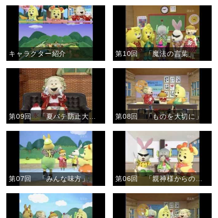
キャラクター紹介
第10回 「魔法の言葉」
第09回 「夏バテ防止大作戦」
第08回 「ものを大切に」
第07回 「みんな味方」
第06回 「親神様からのおあたえ」