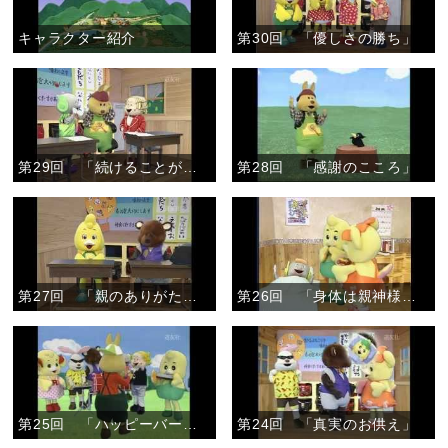
キャラクター紹介
第30回 「優しさの勝ち」
第29回 「続けることが大切」
第28回 「感謝のこころ」
第27回 「親のありがたさ」
第26回 「身体は親神様からのかりもの」
第25回 「ハッピーバースデイ」
第24回 「真実のお供え」