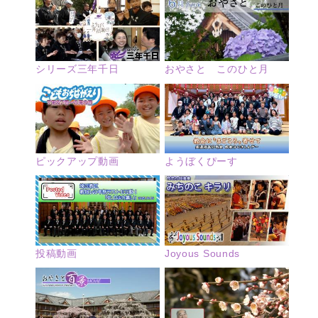
シリーズ三年千日
おやさと このひと月
ピックアップ動画
ようぼくぴーす
投稿動画
Joyous Sounds