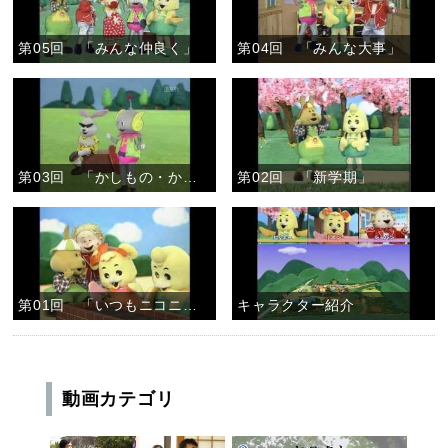
第05回 「みんな仲良く」
第04回 「みんな大事」
第03回 「かしもの・かりもの」
第02回 「新学期」
第01回 「いつもニコニコ」
キャラクター紹介
動画カテゴリ