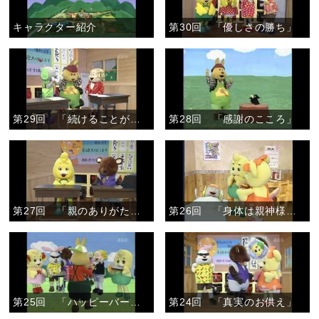
キャラクター紹介
第30回 「優しさの勝ち」
第29回 「続けることが大切」
第28回 「感謝のこころ」
第27回 「親のありがたさ」
第26回 「身体は親神様からのかりもの」
第25回 「ハッピーバースデイ」
第24回 「真実のお供え」