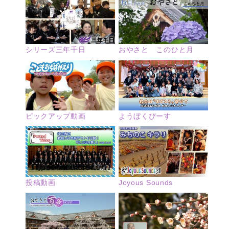
シリーズ三年千日
おやさと このひと月
ピックアップ動画
ようぼくぴーす
投稿動画
Joyous Sounds