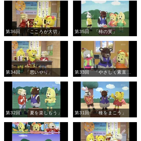
第36回 「こころが大切」
第35回 「柿の実」
第34回 「思いやり」
第33回 「やさしく素直なこころで」
第32回 「夏を楽しもう」
第31回 「種をまこう」