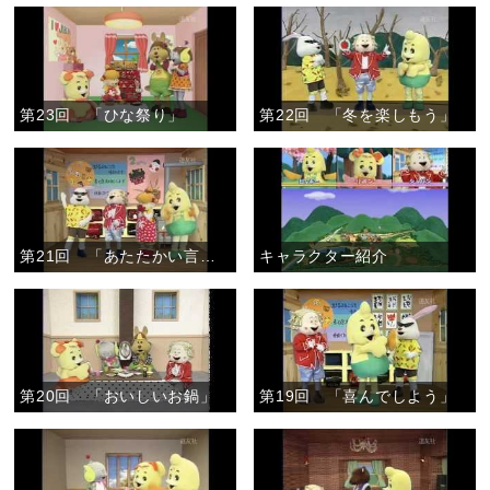
第23回 「ひな祭り」
第22回 「冬を楽しもう」
第21回 「あたたかい言葉」
キャラクター紹介
第20回 「おいしいお鍋」
第19回 「喜んでしよう」