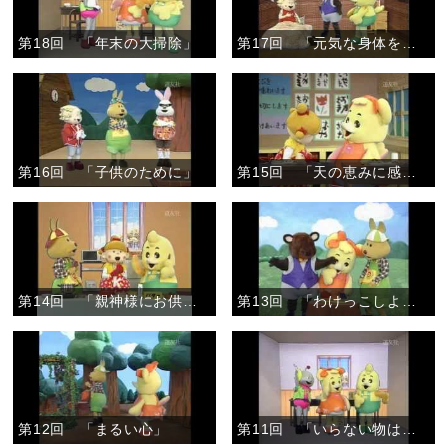
第18回 「年末の大掃除」
第17回 「元気な身体をありがとう」
第16回 「子供のために」
第15回 「天の恵みに感謝して」
第14回 「親神様にお供え」
第13回 「わけっこしよう」
第12回 「まるい心」
第11回 「いらない物は・・・」