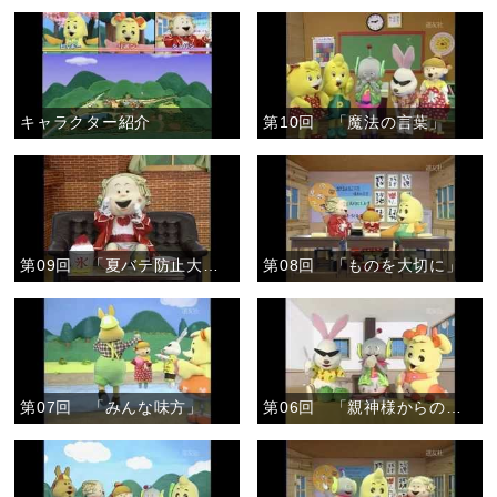
キャラクター紹介
第10回 「魔法の言葉」
第09回 「夏バテ防止大作戦」
第08回 「ものを大切に」
第07回 「みんな味方」
第06回 「親神様からのおあたえ」