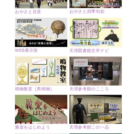
おやさと四季旬彩
おやさと百景
WEB展示室
天理図書館文学ナビ
鳴物教室［男鳴物］
天理参考館のこころ
雅楽をはじめよう
天理参考館この一品