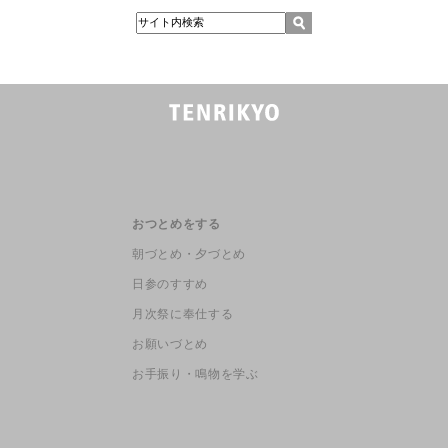
おつとめをする
朝づとめ・夕づとめ
日参のすすめ
月次祭に奉仕する
お願いづとめ
お手振り・鳴物を学ぶ