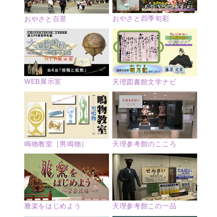
おやさと四季旬彩
おやさと百景
WEB展示室
天理図書館文学ナビ
鳴物教室［男鳴物］
天理参考館のこころ
雅楽をはじめよう
天理参考館この一品