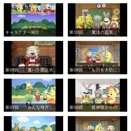
キャラクター紹介
第10回 「魔法の言葉」
第09回 「夏バテ防止大作戦」
第08回 「ものを大切に」
第07回 「みんな味方」
第06回 「親神様からのおあたえ」