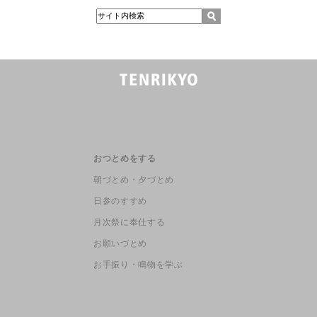
おつとめをする
朝づとめ・夕づとめ
日参のすすめ
月次祭に奉仕する
お願いづとめ
お手振り・鳴物を学ぶ