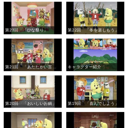
第23回 「ひな祭り」
第22回 「冬を楽しもう」
第21回 「あたたかい言葉」
キャラクター紹介
第20回 「おいしいお鍋」
第19回 「喜んでしよう」