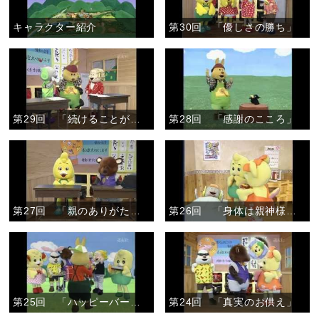
キャラクター紹介
第30回 「優しさの勝ち」
第29回 「続けることが大切」
第28回 「感謝のこころ」
第27回 「親のありがたさ」
第26回 「身体は親神様からのかりもの」
第25回 「ハッピーバースデイ」
第24回 「真実のお供え」