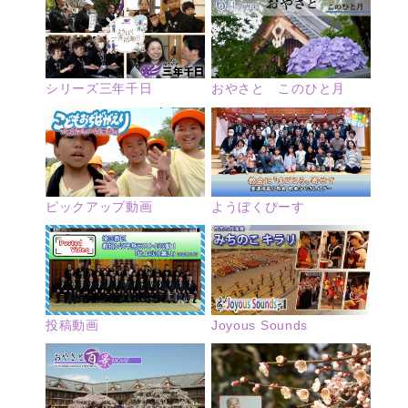
シリーズ三年千日
おやさと このひと月
ピックアップ動画
ようぼくぴーす
投稿動画
Joyous Sounds