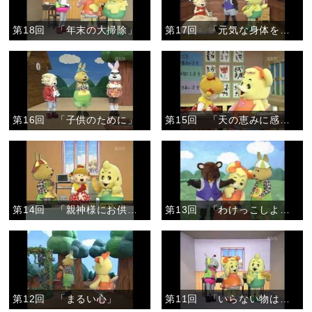
第18回 「年末の大掃除」
第17回 「元気な身体をありがとう」
第16回 「子供のために」
第15回 「天の恵みに感謝して」
第14回 「親神様にお供え」
第13回 「わけっこしよう」
第12回 「まるい心」
第11回 「いらない物は・・・」