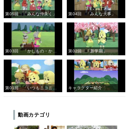
第05回 「みんな仲良く」
第04回 「みんな大事」
第03回 「かしもの・かりもの」
第02回 「新学期」
第01回 「いつもニコニコ」
キャラクター紹介
動画カテゴリ