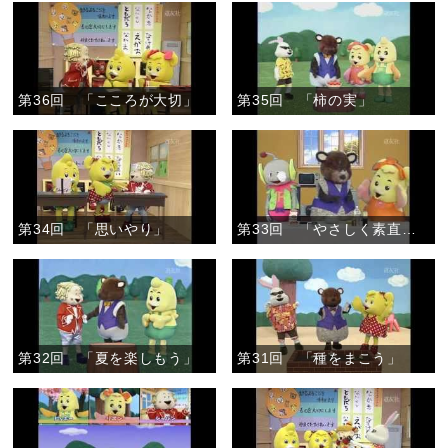
第36回 「こころが大切」
第35回 「柿の実」
第34回 「思いやり」
第33回 「やさしく素直なこころで」
第32回 「夏を楽しもう」
第31回 「種をまこう」