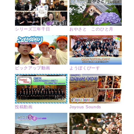
シリーズ三年千日
おやさと このひと月
ピックアップ動画
ようぼくぴーす
投稿動画
Joyous Sounds