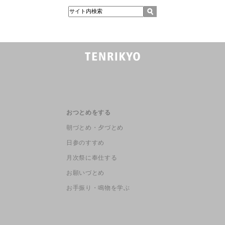
おつとめをする
朝づとめ・夕づとめ
日参のすすめ
月次祭に奉仕する
お願いづとめ
お手振り・鳴物を学ぶ