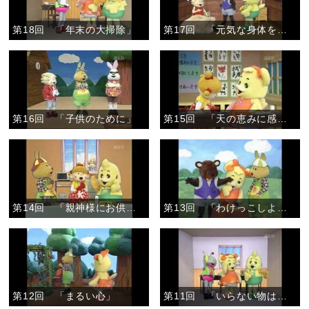
第18回 「年末の大掃除」
第17回 「元気な身体をありがとう」
第16回 「子供のために」
第15回 「天の恵みに感謝して」
第14回 「親神様にお供え」
第13回 「わけっこしよう」
第12回 「まるい心」
第11回 「いらない物は・・・」