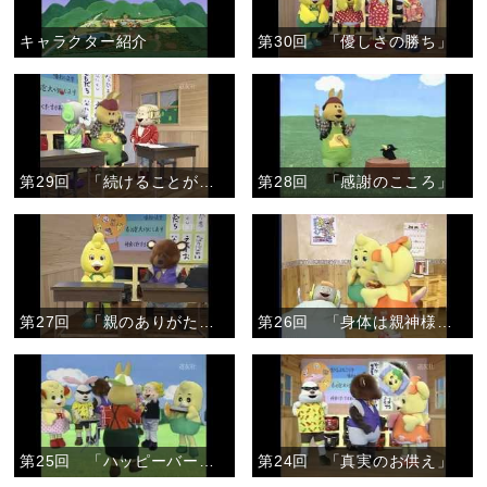
キャラクター紹介
第30回 「優しさの勝ち」
第29回 「続けることが大切」
第28回 「感謝のこころ」
第27回 「親のありがたさ」
第26回 「身体は親神様からのかりもの」
第25回 「ハッピーバースデイ」
第24回 「真実のお供え」