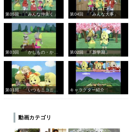
第05回 「みんな仲良く」
第04回 「みんな大事」
第03回 「かしもの・かりもの」
第02回 「新学期」
第01回 「いつもニコニコ」
キャラクター紹介
動画カテゴリ