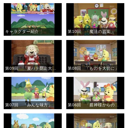
キャラクター紹介
第10回 「魔法の言葉」
第09回 「夏バテ防止大作戦」
第08回 「ものを大切に」
第07回 「みんな味方」
第06回 「親神様からのおあたえ」