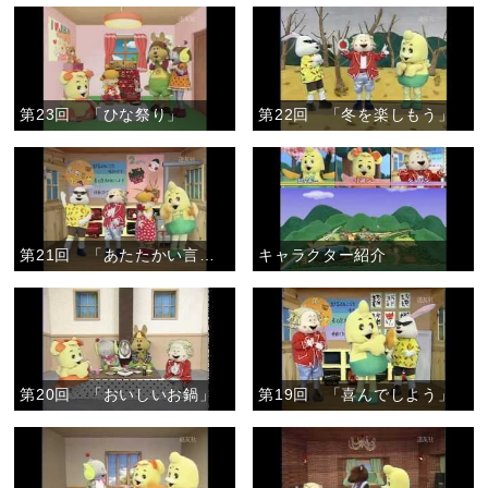
第23回 「ひな祭り」
第22回 「冬を楽しもう」
第21回 「あたたかい言葉」
キャラクター紹介
第20回 「おいしいお鍋」
第19回 「喜んでしよう」