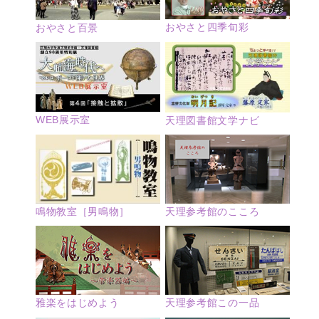
おやさと四季旬彩
おやさと百景
WEB展示室
天理図書館文学ナビ
鳴物教室［男鳴物］
天理参考館のこころ
雅楽をはじめよう
天理参考館この一品