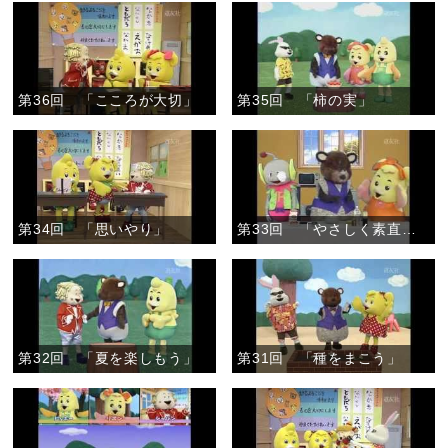
第36回 「こころが大切」
第35回 「柿の実」
第34回 「思いやり」
第33回 「やさしく素直なこころで」
第32回 「夏を楽しもう」
第31回 「種をまこう」