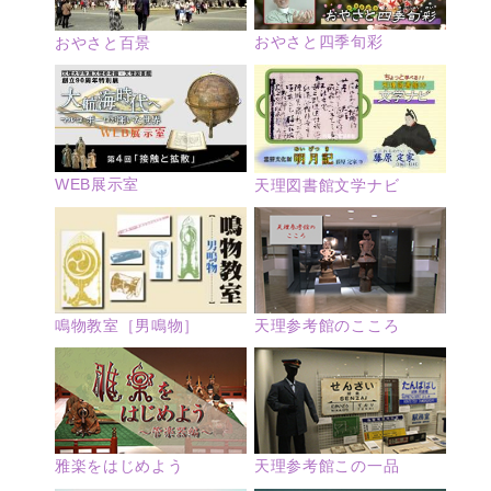
おやさと四季旬彩
おやさと百景
WEB展示室
天理図書館文学ナビ
鳴物教室［男鳴物］
天理参考館のこころ
雅楽をはじめよう
天理参考館この一品