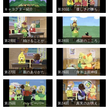
キャラクター紹介
第30回 「優しさの勝ち」
第29回 「続けることが大切」
第28回 「感謝のこころ」
第27回 「親のありがたさ」
第26回 「身体は親神様からのかりもの」
第25回 「ハッピーバースデイ」
第24回 「真実のお供え」