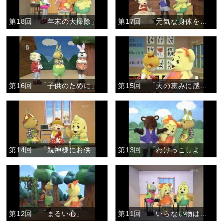
第18回 「年末の大掃除」
第17回 「元気な身体をありがとう」
第16回 「子供のために」
第15回 「天の恵みに感謝して」
第14回 「親神様にお供え」
第13回 「わけっこしよう」
第12回 「まるい心」
第11回 「いらない物は・・・」