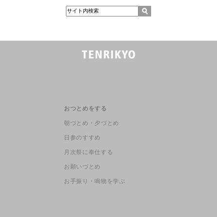
おつとめをする
朝づとめ・夕づとめ
日参のすすめ
月次祭に奉仕する
お願いづとめ
お手振り・鳴物を学ぶ