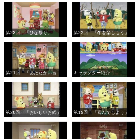
第23回 「ひな祭り」
第22回 「冬を楽しもう」
第21回 「あたたかい言葉」
キャラクター紹介
第20回 「おいしいお鍋」
第19回 「喜んでしよう」