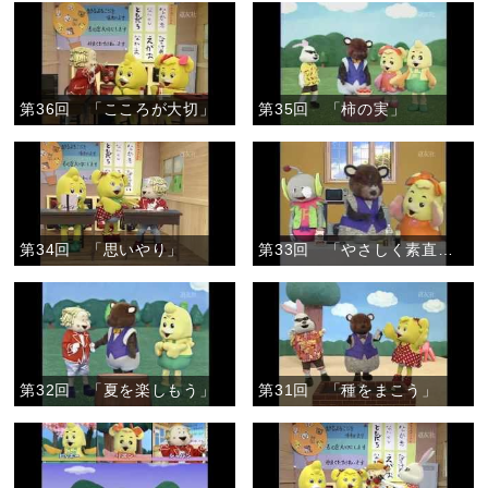
第36回 「こころが大切」
第35回 「柿の実」
第34回 「思いやり」
第33回 「やさしく素直なこころで」
第32回 「夏を楽しもう」
第31回 「種をまこう」