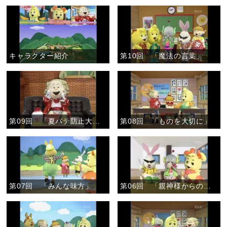
キャラクター紹介
第10回 「魔法の言葉」
第09回 「夏バテ防止大作戦」
第08回 「ものを大切に」
第07回 「みんな味方」
第06回 「親神様からのおあたえ」