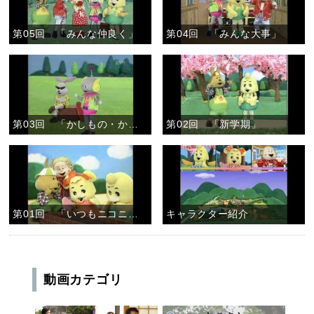
第05回 「みんな仲良く」
第04回 「みんな大事」
第03回 「かしもの・かりもの」
第02回 「新学期」
第01回 「いつもニコニコ」
キャラクター紹介
動画カテゴリ