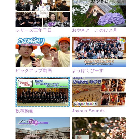
シリーズ三年千日
おやさと このひと月
ピックアップ動画
ようぼくぴーす
投稿動画
Joyous Sounds