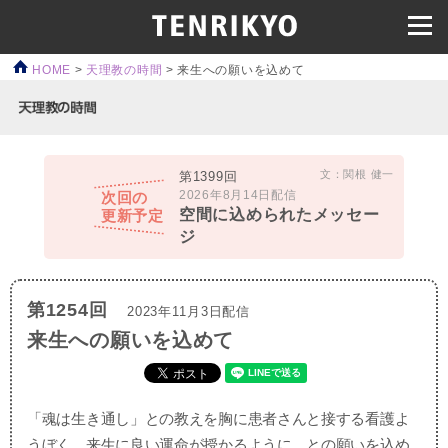
HOME
>
天理教の時間
>
来生への願いを込めて
文：関根 健一
第1399回
2026年8月14日配信
次回の
空間に込められたメッセー
更新予定
ジ
第1254回
2023年11月3日配信
来生への願いを込めて
「魂は生き通し」との教えを胸に患者さんと接する看護よ
うぼく。来生に良い運命が授かるように、との願いを込め