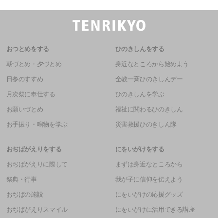
おつとめをする
ひのきしんをする
朝づとめ・夕づとめ
身近なところから始めよう
日参のすすめ
全教一斉ひのきしんデー
月次祭に奉仕する
ひのきしんを学ぶ
お願いづとめ
福祉に関わるひのきしん
お手振り・鳴物を学ぶ
災害救援ひのきしん隊
おぢばがえりをする
にをいがけをする
おぢばがえりに際して
まずは身近なところから
祭典・行事
我が子に信仰を伝えよう
おぢばの施設
にをいがけの応援グッズ
おぢばがえりスマイル
にをいがけに活用できる講座