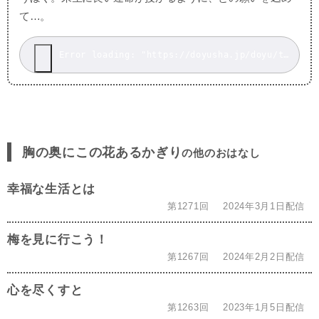
て…。
Error loading: "https://doyusha.jp/doyu/top/wp-content/uploads/mu202311.mp3"
胸の奥にこの花あるかぎり
の他のおはなし
幸福な生活とは
第1271回
2024年3月1日配信
梅を見に行こう！
第1267回
2024年2月2日配信
心を尽くすと
第1263回
2023年1月5日配信