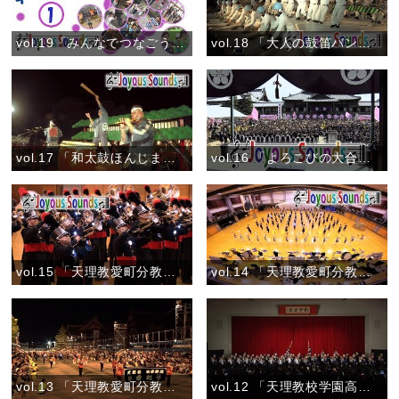
vol.19「みんなでつなごうテーマソング♪①」(2018)
vol.18 「大人の鼓笛バンドコンテストDigest」
vol.17 「和太鼓ほんじま」『おやさとパレード』
vol.16 「よろこびの大合唱」『教祖御誕生讃歌』
vol.15 「天理教愛町分教会吹奏楽団」『2016マーチング全国大会 壮行会(マルチカメラ)』
vol.14 「天理教愛町分教会吹奏楽団」『2016マーチング全国大会 壮行会(ハイカメラ)』
vol.13 「天理教愛町分教会吹奏楽団おやさとパレード」『心の花を咲かせよう／バクパイプ演奏／天理教青年会会歌』
vol.12 「天理教校学園高校和太鼓部 親里」『あたってくだけろ／親里／鬨の声』