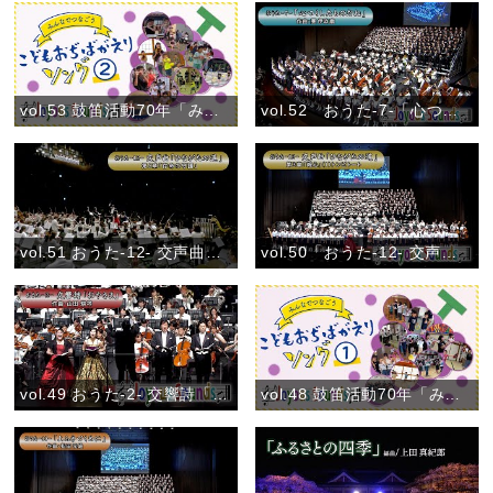
vol.53 鼓笛活動70年「みんなでつなごう〝こどもおぢばがえりソング♪〟②」(2024)
vol.52 おうた-7-「心つくしたものだね」おうた演奏会大阪公演
vol.51 おうた-12- 交声曲「ひながたの道」第5章「存命の守護」おうた演奏会大阪公演
vol.50「おうた-12- 交声曲「ひながたの道」第3章「親心」(Ⅰ)トンビトート」おうた演奏会大阪公演
vol.49 おうた-2- 交響詩「おやさま」 第3楽章「親ごころ」おうた演奏会大阪公演
vol.48 鼓笛活動70年「みんなでつなごう〝こどもおぢばがえりソング♪〟①」(2024)