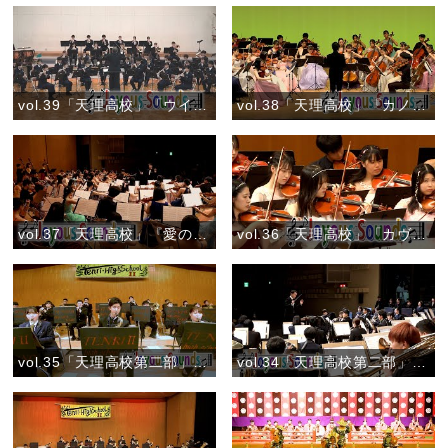
vol.39「天理高校」「ウインドオーケストラのためのマインドスケープ」
vol.38「天理高校」『カノン』
vol.37「天理高校」『愛の挨拶』
vol.36「天理高校」「カヴァレリア ルスティカーナ より『間奏曲』」
vol.35「天理高校第二部」『風になりたい』
vol.34「天理高校第二部」『宝島』