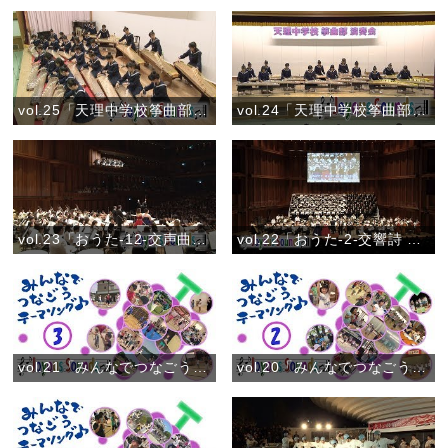
vol.25「天理中学校筝曲部」『グリーンウインド』
vol.24「天理中学校筝曲部」『春の詩集(筝曲コンクール金賞受賞曲)』
vol.23「おうた-12-交声曲 ひながたの道」
vol.22「おうた-2-交響詩 おやさま」
vol.21「みんなでつなごうテーマソング♪③」(2018)
vol.20「みんなでつなごうテーマソング♪②」(2018)