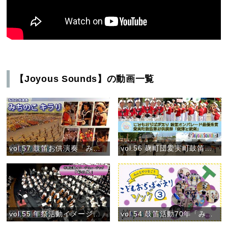
【Joyous Sounds】の動画一覧
vol.57 鼓笛お供演奏「みちのこ キラリ」（7月30日）
vol.56 麹町団愛実町鼓笛隊 お供演奏「銃弾と銃剣」
vol.55 年祭活動イメージミュージック「旬の風」
vol.54 鼓笛活動70年「みんなでつなごう〝こどもおぢばがえりソング♪〟③」(2024)