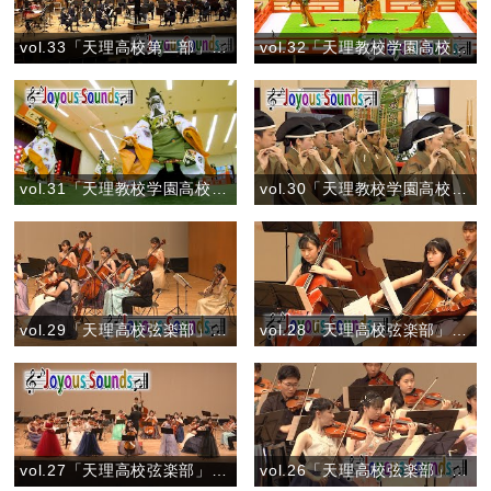
vol.33「天理高校第二部」『ルパン三世のテーマ（ロックバージョン）』
vol.32「天理教校学園高校」舞楽「太平楽(たいへいらく)」
vol.31「天理教校学園高校」舞楽「蘇利古(そりこ)」
vol.30「天理教校学園高校」管絃『蘇莫者破』
vol.29「天理高校弦楽部」『弦楽のためのトリプティーク』
vol.28「天理高校弦楽部」『花のワルツ（弦楽合奏版）』
vol.27「天理高校弦楽部」『「調和の霊感」より4つのヴァイオリンとチェロのための協奏曲 ロ短調 第1楽章 作品3-10』
vol.26「天理高校弦楽部」『弦楽四重奏曲 第4番 第1楽章より』