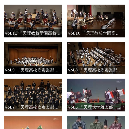
vol.11 「天理教校学園高校和太鼓部 親里」『族』
vol.10 「天理教校学園高校和太鼓部 親里」『彩』
vol.9 「天理高校吹奏楽部」『テレビCMオンパレード Vol.2』
vol.8 「天理高校吹奏楽部」『お楽しみステージ ―野球応援－』
vol.7 「天理高校吹奏楽部」『マーチ 春の道を歩こう』
vol.6 「天理大学雅楽部」『舞楽 喜春楽（きしゅんらく）』