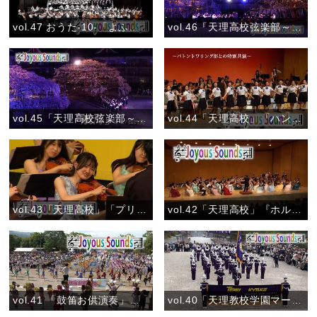
vol.47 おうた-10-「よふきづくめに」おうた演奏会大阪公演
vol.46「天理高校弦楽部～しだれ桜ライトアップ」『ふるさとの四季』
vol.45「天理高校弦楽部～しだれ桜ライトアップ」『航海』
vol.44「天理高校」「ハンガリー舞曲 第5番 ～バトントワリング部との特別共演～」
vol.43「天理高校」「プリンク プランク プルンク」
vol.42「天理高校」『ホルベルク組曲 第１曲「前奏曲」』
vol.41 「鼓笛お供演奏」（7月30日）『ありがとう！夏のおぢば』
vol.40「天理教校学園マーチングバンド部」『創部47年間御礼のお供演奏』