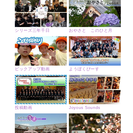
シリーズ三年千日
おやさと このひと月
ピックアップ動画
ようぼくぴーす
投稿動画
Joyous Sounds