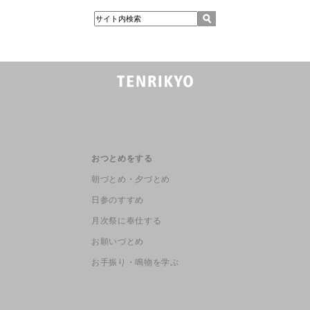
おつとめをする
朝づとめ・夕づとめ
日参のすすめ
月次祭に奉仕する
お願いづとめ
お手振り・鳴物を学ぶ