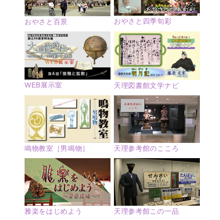
おやさと四季旬彩
おやさと百景
WEB展示室
天理図書館文学ナビ
鳴物教室［男鳴物］
天理参考館のこころ
雅楽をはじめよう
天理参考館この一品