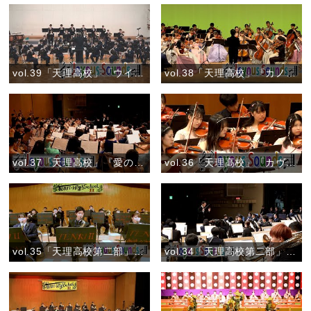
vol.39「天理高校」「ウインドオーケストラのためのマインドスケープ」
vol.38「天理高校」『カノン』
vol.37「天理高校」『愛の挨拶』
vol.36「天理高校」「カヴァレリア ルスティカーナ より『間奏曲』」
vol.35「天理高校第二部」『風になりたい』
vol.34「天理高校第二部」『宝島』