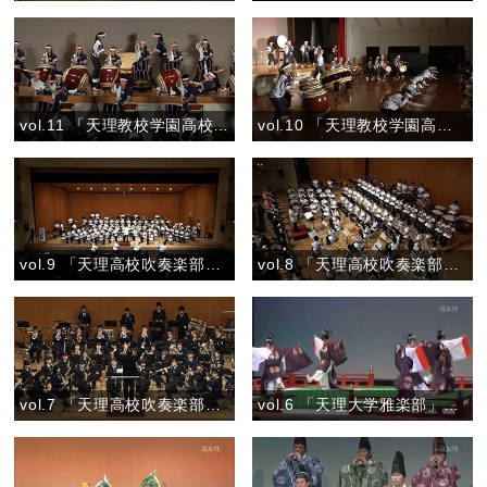
vol.11 「天理教校学園高校和太鼓部 親里」『族』
vol.10 「天理教校学園高校和太鼓部 親里」『彩』
vol.9 「天理高校吹奏楽部」『テレビCMオンパレード Vol.2』
vol.8 「天理高校吹奏楽部」『お楽しみステージ ―野球応援－』
vol.7 「天理高校吹奏楽部」『マーチ 春の道を歩こう』
vol.6 「天理大学雅楽部」『舞楽 喜春楽（きしゅんらく）』