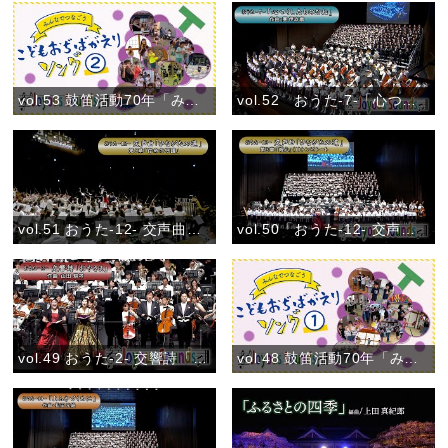
vol.53 鼓笛活動70年「みんなでつなごう〝こどもおぢばがえりソング♪〟②」(2024)
vol.52 おうた-7-「心つくしたものだね」おうた演奏会大阪公演
vol.51 おうた-12- 交声曲「ひながたの道」第5章「存命の守護」おうた演奏会大阪公演
vol.50「おうた-12- 交声曲「ひながたの道」第3章「親心」(Ⅰ)トンビトート」おうた演奏会大阪公演
vol.49 おうた-2- 交響詩「おやさま」 第3楽章「親ごころ」おうた演奏会大阪公演
vol.48 鼓笛活動70年「みんなでつなごう〝こどもおぢばがえりソング♪〟①」(2024)