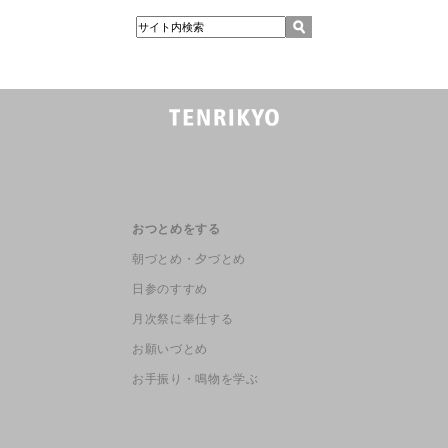
おつとめをする
朝づとめ・夕づとめ
日参のすすめ
月次祭に奉仕する
お願いづとめ
お手振り・鳴物を学ぶ