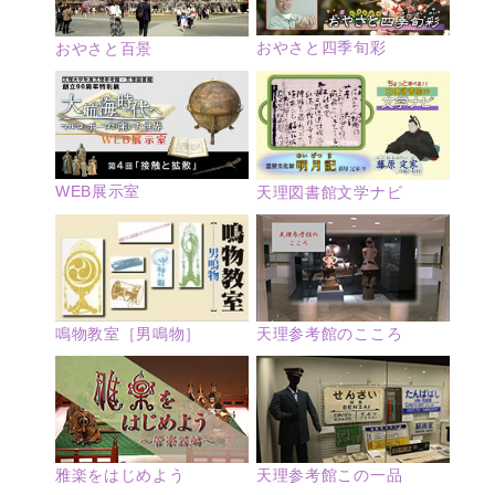
おやさと四季旬彩
おやさと百景
WEB展示室
天理図書館文学ナビ
鳴物教室［男鳴物］
天理参考館のこころ
雅楽をはじめよう
天理参考館この一品