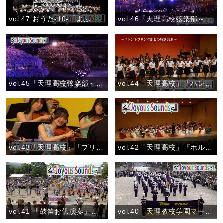
vol.47 おうた-10-「よふきづくめに」おうた演奏会大阪公演
vol.46「天理高校弦楽部～しだれ桜ライトアップ」『ふるさとの四季』
vol.45「天理高校弦楽部～しだれ桜ライトアップ」『航海』
vol.44「天理高校」「ハンガリー舞曲 第5番 ～バトントワリング部との特別共演～」
vol.43「天理高校」「プリンク プランク プルンク」
vol.42「天理高校」『ホルベルク組曲 第１曲「前奏曲」』
vol.41 「鼓笛お供演奏」（7月30日）『ありがとう！夏のおぢば』
vol.40「天理教校学園マーチングバンド部」『創部47年間御礼のお供演奏』