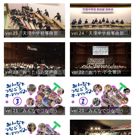
vol.25「天理中学校筝曲部」『グリーンウインド』
vol.24「天理中学校筝曲部」『春の詩集(筝曲コンクール金賞受賞曲)』
vol.23「おうた-12-交声曲 ひながたの道」
vol.22「おうた-2-交響詩 おやさま」
vol.21「みんなでつなごうテーマソング♪③」(2018)
vol.20「みんなでつなごうテーマソング♪②」(2018)