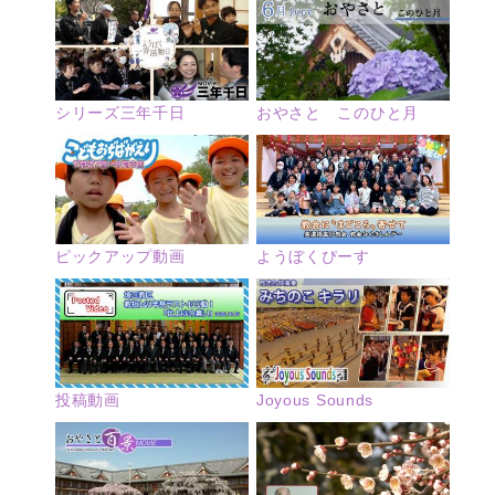
シリーズ三年千日
おやさと このひと月
ピックアップ動画
ようぼくぴーす
投稿動画
Joyous Sounds