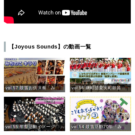
【Joyous Sounds】の動画一覧
vol.57 鼓笛お供演奏「みちのこ キラリ」（7月30日）
vol.56 麹町団愛実町鼓笛隊 お供演奏「銃弾と銃剣」
vol.55 年祭活動イメージミュージック「旬の風」
vol.54 鼓笛活動70年「みんなでつなごう〝こどもおぢばがえりソング♪〟③」(2024)