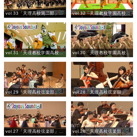
vol.33「天理高校第二部」『ルパン三世のテーマ（ロックバージョン）』
vol.32「天理教校学園高校」舞楽「太平楽(たいへいらく)」
vol.31「天理教校学園高校」舞楽「蘇利古(そりこ)」
vol.30「天理教校学園高校」管絃『蘇莫者破』
vol.29「天理高校弦楽部」『弦楽のためのトリプティーク』
vol.28「天理高校弦楽部」『花のワルツ（弦楽合奏版）』
vol.27「天理高校弦楽部」『「調和の霊感」より4つのヴァイオリンとチェロのための協奏曲 ロ短調 第1楽章 作品3-10』
vol.26「天理高校弦楽部」『弦楽四重奏曲 第4番 第1楽章より』