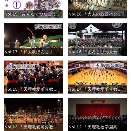
vol.19「みんなでつなごうテーマソング♪①」(2018)
vol.18 「大人の鼓笛バンドコンテストDigest」
vol.17 「和太鼓ほんじま」『おやさとパレード』
vol.16 「よろこびの大合唱」『教祖御誕生讃歌』
vol.15 「天理教愛町分教会吹奏楽団」『2016マーチング全国大会 壮行会(マルチカメラ)』
vol.14 「天理教愛町分教会吹奏楽団」『2016マーチング全国大会 壮行会(ハイカメラ)』
vol.13 「天理教愛町分教会吹奏楽団おやさとパレード」『心の花を咲かせよう／バクパイプ演奏／天理教青年会会歌』
vol.12 「天理教校学園高校和太鼓部 親里」『あたってくだけろ／親里／鬨の声』