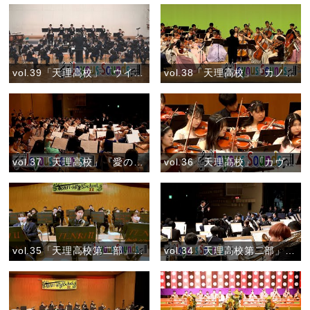
vol.39「天理高校」「ウインドオーケストラのためのマインドスケープ」
vol.38「天理高校」『カノン』
vol.37「天理高校」『愛の挨拶』
vol.36「天理高校」「カヴァレリア ルスティカーナ より『間奏曲』」
vol.35「天理高校第二部」『風になりたい』
vol.34「天理高校第二部」『宝島』