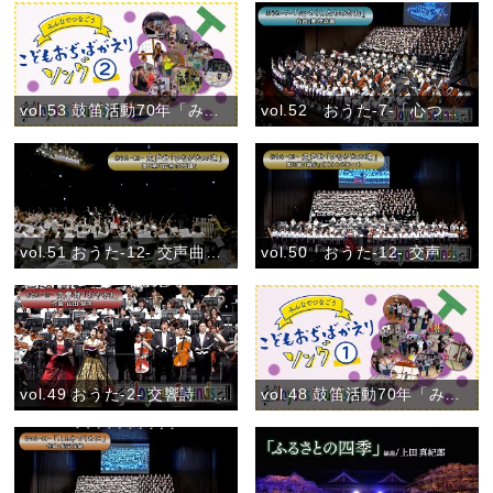
vol.53 鼓笛活動70年「みんなでつなごう〝こどもおぢばがえりソング♪〟②」(2024)
vol.52 おうた-7-「心つくしたものだね」おうた演奏会大阪公演
vol.51 おうた-12- 交声曲「ひながたの道」第5章「存命の守護」おうた演奏会大阪公演
vol.50「おうた-12- 交声曲「ひながたの道」第3章「親心」(Ⅰ)トンビトート」おうた演奏会大阪公演
vol.49 おうた-2- 交響詩「おやさま」 第3楽章「親ごころ」おうた演奏会大阪公演
vol.48 鼓笛活動70年「みんなでつなごう〝こどもおぢばがえりソング♪〟①」(2024)