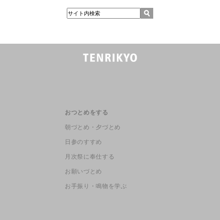
おつとめをする
朝づとめ・夕づとめ
日参のすすめ
月次祭に奉仕する
お願いづとめ
お手振り・鳴物を学ぶ