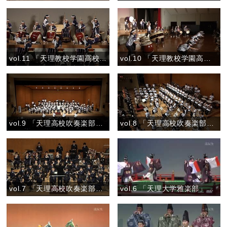
vol.11 「天理教校学園高校和太鼓部 親里」『族』
vol.10 「天理教校学園高校和太鼓部 親里」『彩』
vol.9 「天理高校吹奏楽部」『テレビCMオンパレード Vol.2』
vol.8 「天理高校吹奏楽部」『お楽しみステージ ―野球応援－』
vol.7 「天理高校吹奏楽部」『マーチ 春の道を歩こう』
vol.6 「天理大学雅楽部」『舞楽 喜春楽（きしゅんらく）』