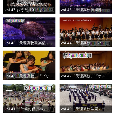
vol.47 おうた-10-「よふきづくめに」おうた演奏会大阪公演
vol.46「天理高校弦楽部～しだれ桜ライトアップ」『ふるさとの四季』
vol.45「天理高校弦楽部～しだれ桜ライトアップ」『航海』
vol.44「天理高校」「ハンガリー舞曲 第5番 ～バトントワリング部との特別共演～」
vol.43「天理高校」「プリンク プランク プルンク」
vol.42「天理高校」『ホルベルク組曲 第１曲「前奏曲」』
vol.41 「鼓笛お供演奏」（7月30日）『ありがとう！夏のおぢば』
vol.40「天理教校学園マーチングバンド部」『創部47年間御礼のお供演奏』