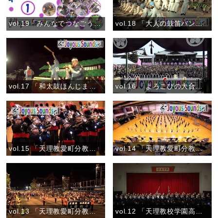
vol.19「みんなでつなごうテーマソング♪①」(2018)
vol.18 「大人の鼓笛バンドコンテストDigest」
vol.17 「和太鼓ほんじま」『おやさとパレード』
vol.16 「よろこびの大合唱」『教祖御誕生讃歌』
vol.15 「天理教愛町分教会吹奏楽団」『2016マーチング全国大会 壮行会(マルチカメラ)』
vol.14 「天理教愛町分教会吹奏楽団」『2016マーチング全国大会 壮行会(ハイカメラ)』
vol.13 「天理教愛町分教会吹奏楽団おやさとパレード」『心の花を咲かせよう／バクパイプ演奏／天理教青年会会歌』
vol.12 「天理教校学園高校和太鼓部 親里」『あたってくだけろ／親里／鬨の声』