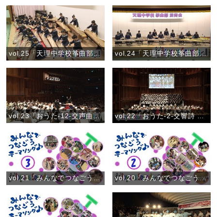
vol.25「天理中学校筝曲部」『グリーンウインド』
vol.24「天理中学校筝曲部」『春の詩集(筝曲コンクール金賞受賞曲)』
vol.23「おうた-12-交声曲 ひながたの道」
vol.22「おうた-2-交響詩 おやさま」
vol.21「みんなでつなごうテーマソング♪③」(2018)
vol.20「みんなでつなごうテーマソング♪②」(2018)