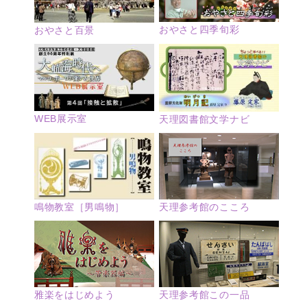
おやさと四季旬彩
おやさと百景
WEB展示室
天理図書館文学ナビ
鳴物教室［男鳴物］
天理参考館のこころ
雅楽をはじめよう
天理参考館この一品