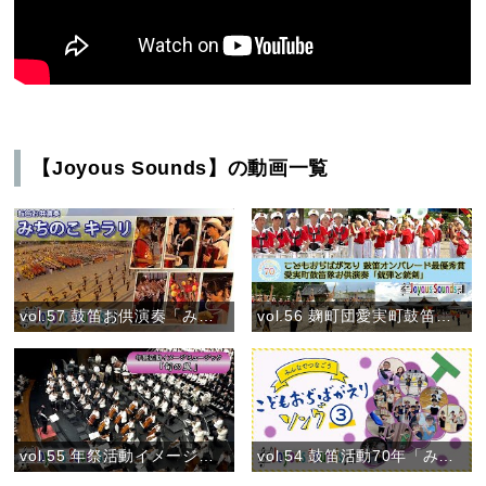
【Joyous Sounds】の動画一覧
vol.57 鼓笛お供演奏「みちのこ キラリ」（7月30日）
vol.56 麹町団愛実町鼓笛隊 お供演奏「銃弾と銃剣」
vol.55 年祭活動イメージミュージック「旬の風」
vol.54 鼓笛活動70年「みんなでつなごう〝こどもおぢばがえりソング♪〟③」(2024)