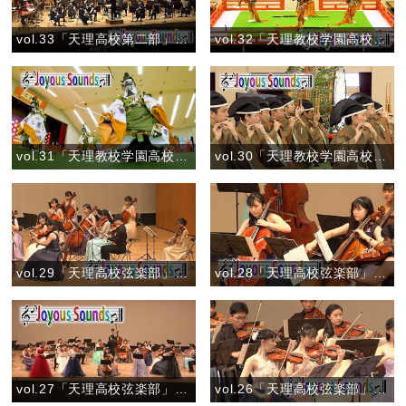
vol.33「天理高校第二部」『ルパン三世のテーマ（ロックバージョン）』
vol.32「天理教校学園高校」舞楽「太平楽(たいへいらく)」
vol.31「天理教校学園高校」舞楽「蘇利古(そりこ)」
vol.30「天理教校学園高校」管絃『蘇莫者破』
vol.29「天理高校弦楽部」『弦楽のためのトリプティーク』
vol.28「天理高校弦楽部」『花のワルツ（弦楽合奏版）』
vol.27「天理高校弦楽部」『「調和の霊感」より4つのヴァイオリンとチェロのための協奏曲 ロ短調 第1楽章 作品3-10』
vol.26「天理高校弦楽部」『弦楽四重奏曲 第4番 第1楽章より』