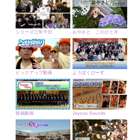
シリーズ三年千日
おやさと このひと月
ピックアップ動画
ようぼくぴーす
投稿動画
Joyous Sounds