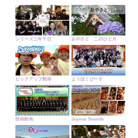
シリーズ三年千日
おやさと このひと月
ピックアップ動画
ようぼくぴーす
投稿動画
Joyous Sounds