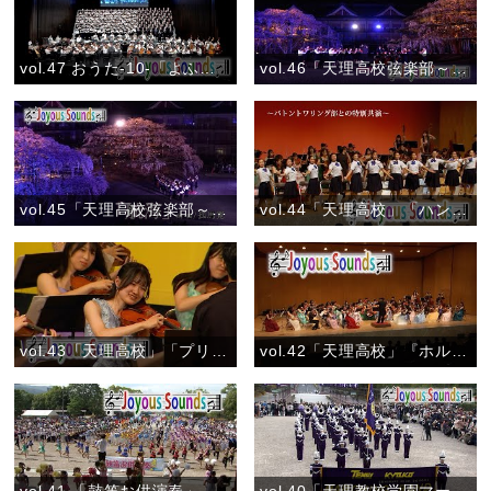
vol.47 おうた-10-「よふきづくめに」おうた演奏会大阪公演
vol.46「天理高校弦楽部～しだれ桜ライトアップ」『ふるさとの四季』
vol.45「天理高校弦楽部～しだれ桜ライトアップ」『航海』
vol.44「天理高校」「ハンガリー舞曲 第5番 ～バトントワリング部との特別共演～」
vol.43「天理高校」「プリンク プランク プルンク」
vol.42「天理高校」『ホルベルク組曲 第１曲「前奏曲」』