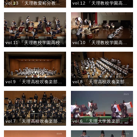
vol.13 「天理教愛町分教会吹奏楽団おやさとパレード」『心の花を咲かせよう／バクパイプ演奏／天理教青年会会歌』
vol.12 「天理教校学園高校和太鼓部 親里」『あたってくだけろ／親里／鬨の声』
vol.11 「天理教校学園高校和太鼓部 親里」『族』
vol.10 「天理教校学園高校和太鼓部 親里」『彩』
vol.9 「天理高校吹奏楽部」『テレビCMオンパレード Vol.2』
vol.8 「天理高校吹奏楽部」『お楽しみステージ ―野球応援－』
vol.7 「天理高校吹奏楽部」『マーチ 春の道を歩こう』
vol.6 「天理大学雅楽部」『舞楽 喜春楽（きしゅんらく）』