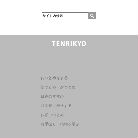
おつとめをする
朝づとめ・夕づとめ
日参のすすめ
月次祭に奉仕する
お願いづとめ
お手振り・鳴物を学ぶ