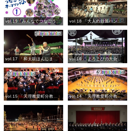
vol.19「みんなでつなごうテーマソング♪①」(2018)
vol.18 「大人の鼓笛バンドコンテストDigest」
vol.17 「和太鼓ほんじま」『おやさとパレード』
vol.16 「よろこびの大合唱」『教祖御誕生讃歌』
vol.15 「天理教愛町分教会吹奏楽団」『2016マーチング全国大会 壮行会(マルチカメラ)』
vol.14 「天理教愛町分教会吹奏楽団」『2016マーチング全国大会 壮行会(ハイカメラ)』