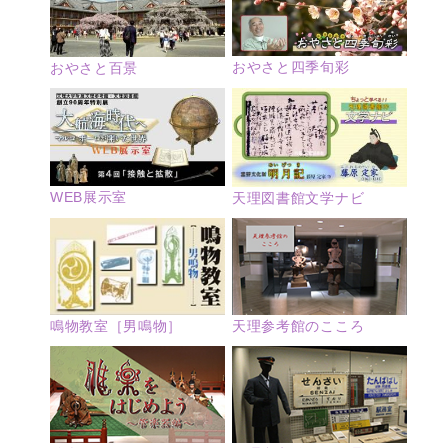
おやさと四季旬彩
おやさと百景
WEB展示室
天理図書館文学ナビ
鳴物教室［男鳴物］
天理参考館のこころ