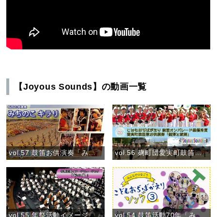
【Joyous Sounds】の動画一覧
vol.57 鼓笛お供演奏「みちのこ キラリ」（7月30日）
vol.56 麹町団愛実町鼓笛隊 お供演奏「銃弾と銃剣」
vol.55 年祭活動イメージミュージック「旬の風」
vol.54 鼓笛活動70年「みんなでつなごう〝こどもおぢばがえりソング♪〟③」(2024)