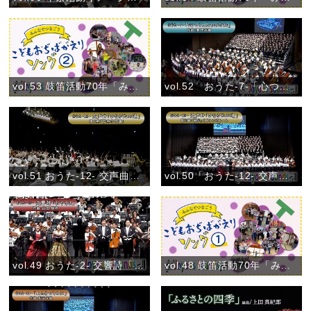
vol.53 鼓笛活動70年「みんなでつなごう〝こどもおぢばがえりソング♪〟②」(2024)
vol.52 おうた-7-「心つくしたものだね」おうた演奏会大阪公演
vol.51 おうた-12- 交声曲「ひながたの道」第5章「存命の守護」おうた演奏会大阪公演
vol.50「おうた-12- 交声曲「ひながたの道」第3章「親心」(Ⅰ)トンビトート」おうた演奏会大阪公演
vol.49 おうた-2- 交響詩「おやさま」 第3楽章「親ごころ」おうた演奏会大阪公演
vol.48 鼓笛活動70年「みんなでつなごう〝こどもおぢばがえりソング♪〟①」(2024)