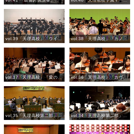
vol.41 「鼓笛お供演奏」（7月30日）『ありがとう！夏のおぢば』
vol.40「天理教校学園マーチングバンド部」『創部47年間御礼のお供演奏』
vol.39「天理高校」「ウインドオーケストラのためのマインドスケープ」
vol.38「天理高校」『カノン』
vol.37「天理高校」『愛の挨拶』
vol.36「天理高校」「カヴァレリア ルスティカーナ より『間奏曲』」
vol.35「天理高校第二部」『風になりたい』
vol.34「天理高校第二部」『宝島』