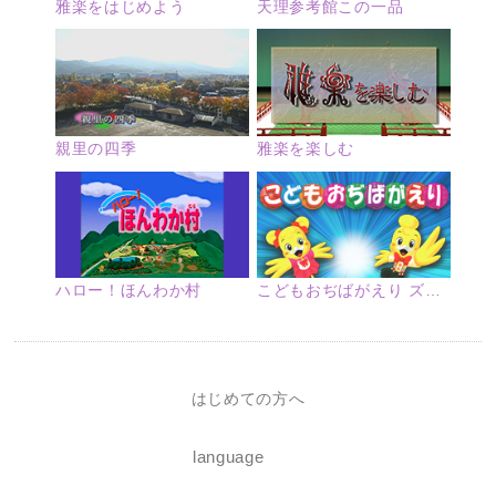
雅楽をはじめよう
天理参考館この一品
親里の四季
雅楽を楽しむ
ハロー！ほんわか村
こどもおぢばがえり ズームアップ
はじめての方へ
language