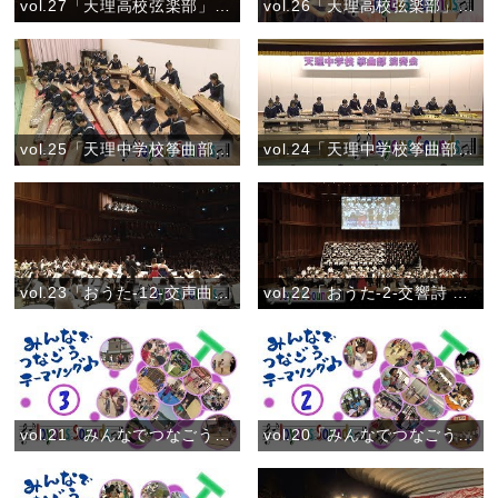
vol.27「天理高校弦楽部」『「調和の霊感」より4つのヴァイオリンとチェロのための協奏曲 ロ短調 第1楽章 作品3-10』
vol.26「天理高校弦楽部」『弦楽四重奏曲 第4番 第1楽章より』
vol.25「天理中学校筝曲部」『グリーンウインド』
vol.24「天理中学校筝曲部」『春の詩集(筝曲コンクール金賞受賞曲)』
vol.23「おうた-12-交声曲 ひながたの道」
vol.22「おうた-2-交響詩 おやさま」
vol.21「みんなでつなごうテーマソング♪③」(2018)
vol.20「みんなでつなごうテーマソング♪②」(2018)