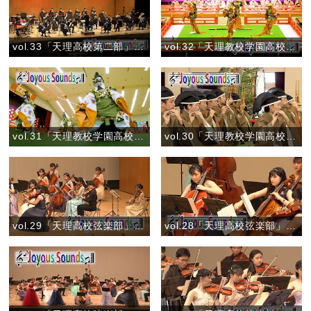
vol.33「天理高校第二部」『ルパン三世のテーマ（ロックバージョン）』
vol.32「天理教校学園高校」舞楽「太平楽(たいへいらく)」
vol.31「天理教校学園高校」舞楽「蘇利古(そりこ)」
vol.30「天理教校学園高校」管絃『蘇莫者破』
vol.29「天理高校弦楽部」『弦楽のためのトリプティーク』
vol.28「天理高校弦楽部」『花のワルツ（弦楽合奏版）』