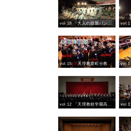
vol.18 「大人の鼓笛バンドコンテストDigest」
vol.15 「天理教愛町分教会吹奏楽団」『2016マーチング全国大会 壮行会(マルチカメラ)』
vol.12 「天理教校学園高校和太鼓部 親里」『あたってくだけろ／親里／鬨の声』