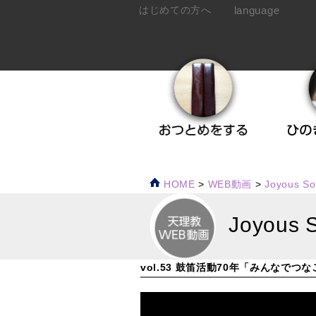
language
はじめての方へ
HOME
>
WEB動画
>
Joyous S
Joyous 
vol.53 鼓笛活動70年「みんなでつ