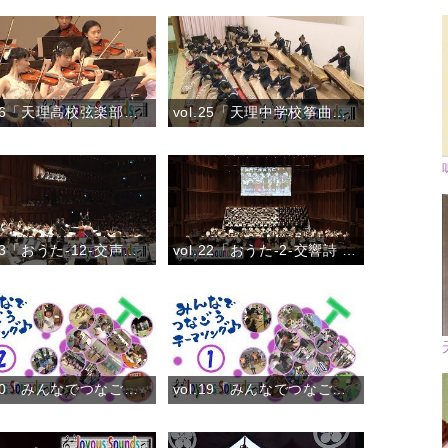
vol.26「天理高校弦楽部」『弦楽四重奏曲 第4番 第1楽章より』
vol.25「天理中学校筝曲部」『グリーンウインド』
vol.23「おうた-12-交声曲 ひながたの道」
vol.22「おうた-2-交響詩 おやさま」
vol.20「みんなでつなごうテーマソング♪②」(2018)
vol.19「みんなでつなごうテーマソング♪①」(2018)