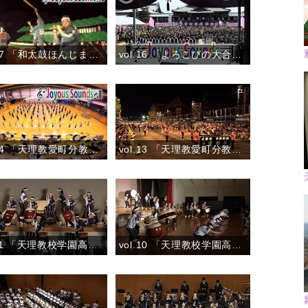
vol.17 「和太鼓ほんじま」『おやさとパレード』
vol.16 「よろこびの大合唱」『教祖御誕生讃歌』
vol.14 「天理教愛町分教会吹奏楽団」『2016マーチング全国大会 壮行会(ハイカメラ)』
vol.13 「天理教愛町分教会吹奏楽団おやさとパレード」『心の花を咲かせよう／バクパイプ演奏／天理教青年会会歌』
vol.11 「天理教校学園高校和太鼓部 親里」『族』
vol.10 「天理教校学園高校和太鼓部 親里」『彩』