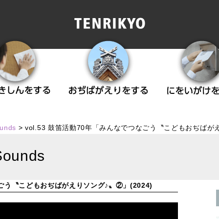
ounds
>
vol.53 鼓笛活動70年「みんなでつなごう〝こどもおぢばがえ
Sounds
なごう〝こどもおぢばがえりソング♪〟②」(2024)