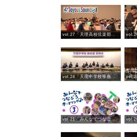
vol.27「天理高校弦楽部」『「調和の霊感」より4つのヴァイオリンとチェロのための協奏曲 ロ短調 第1楽章 作品3-10』
vol.24「天理中学校筝曲部」『春の詩集(筝曲コンクール金賞受賞曲)』
vol.21「みんなでつなごうテーマソング♪③」(2018)