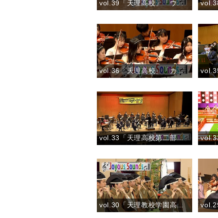
vol.39「天理高校」「ウインドオーケストラのためのマインドスケープ」
vol.36「天理高校」「カヴァレリア ルスティカーナ より『間奏曲』」
vol.33「天理高校第二部」『ルパン三世のテーマ（ロックバージョン）』
vol.30「天理教校学園高校」管絃『蘇莫者破』