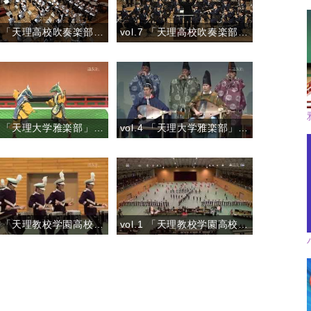
vol.8 「天理高校吹奏楽部」『お楽しみステージ ―野球応援－』
vol.7 「天理高校吹奏楽部」『マーチ 春の道を歩こう』
vol.5 「天理大学雅楽部」『舞楽 狛龍(こまりゅう)』
vol.4 「天理大学雅楽部」『管絃 三臺塩急』
vol.2 「天理教校学園高校マーチングバンドVIOLET IMPULSE」
vol.1 「天理教校学園高校マーチングバンドVIOLET IMPULSE」