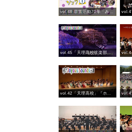
vol.48 鼓笛活動70年「みんなでつなごう〝こどもおぢばがえりソング♪〟①」(2024)
vol.45「天理高校弦楽部～しだれ桜ライトアップ」『航海』
vol.42「天理高校」『ホルベルク組曲 第１曲「前奏曲」』