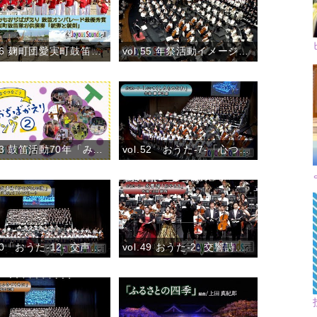
vol.56 麹町団愛実町鼓笛隊 お供演奏「銃弾と銃剣」
vol.55 年祭活動イメージミュージック「旬の風」
vol.53 鼓笛活動70年「みんなでつなごう〝こどもおぢばがえりソング♪〟②」(2024)
vol.52 おうた-7-「心つくしたものだね」おうた演奏会大阪公演
vol.50「おうた-12- 交声曲「ひながたの道」第3章「親心」(Ⅰ)トンビトート」おうた演奏会大阪公演
vol.49 おうた-2- 交響詩「おやさま」 第3楽章「親ごころ」おうた演奏会大阪公演