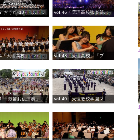
vol.47 おうた-10-「よふきづくめに」おうた演奏会大阪公演
vol.46「天理高校弦楽部～しだれ桜ライトアップ」『ふるさとの四季』
vol.44「天理高校」「ハンガリー舞曲 第5番 ～バトントワリング部との特別共演～」
vol.43「天理高校」「プリンク プランク プルンク」
vol.41 「鼓笛お供演奏」（7月30日）『ありがとう！夏のおぢば』
vol.40「天理教校学園マーチングバンド部」『創部47年間御礼のお供演奏』