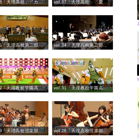
vol.38「天理高校」『カノン』
vol.37「天理高校」『愛の挨拶』
vol.35「天理高校第二部」『風になりたい』
vol.34「天理高校第二部」『宝島』
vol.32「天理教校学園高校」舞楽「太平楽(たいへいらく)」
vol.31「天理教校学園高校」舞楽「蘇利古(そりこ)」
vol.29「天理高校弦楽部」『弦楽のためのトリプティーク』
vol.28「天理高校弦楽部」『花のワルツ（弦楽合奏版）』