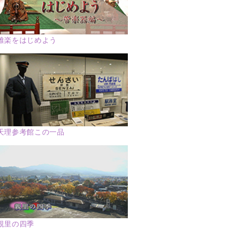
雅楽をはじめよう
天理参考館この一品
親里の四季