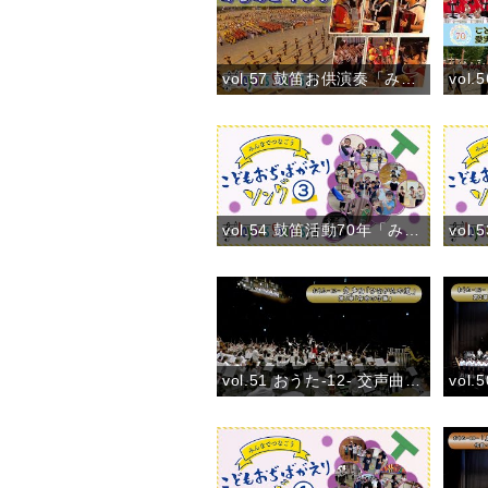
vol.57 鼓笛お供演奏「みちのこ キラリ」（7月30日）
vol.54 鼓笛活動70年「みんなでつなごう〝こどもおぢばがえりソング♪〟③」(2024)
vol.51 おうた-12- 交声曲「ひながたの道」第5章「存命の守護」おうた演奏会大阪公演