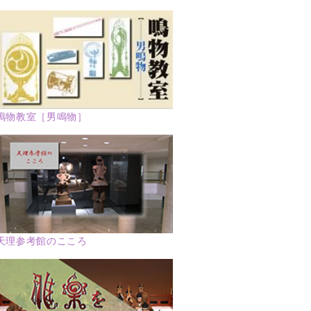
鳴物教室［男鳴物］
天理参考館のこころ