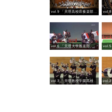
vol.9 「天理高校吹奏楽部」『テレビCMオンパレード Vol.2』
vol.6 「天理大学雅楽部」『舞楽 喜春楽（きしゅんらく）』
vol.3 「天理教校学園高校マーチングバンドVIOLET IMPULSE」