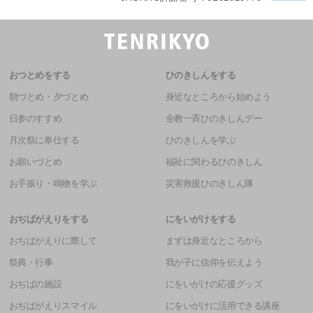
おつとめをする
ひのきしんをする
朝づとめ・夕づとめ
身近なところから始めよう
日参のすすめ
全教一斉ひのきしんデー
月次祭に奉仕する
ひのきしんを学ぶ
お願いづとめ
福祉に関わるひのきしん
お手振り・鳴物を学ぶ
災害救援ひのきしん隊
おぢばがえりをする
にをいがけをする
おぢばがえりに際して
まずは身近なところから
祭典・行事
我が子に信仰を伝えよう
おぢばの施設
にをいがけの応援グッズ
おぢばがえりスマイル
にをいがけに活用できる講座