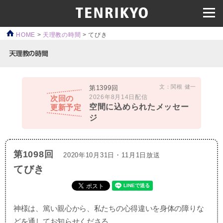
HOME
>
天理教の時間
>
てびき
文：関根 健一
第1399回
2026年8月14日配信
次回の
空間に込められたメッセー
更新予定
ジ
第1098回
2020年10月31日・11月1日放送
てびき
神様は、篤い親心から、私たちの心得違いを身体の障りな
どを通してお知らせくださる。