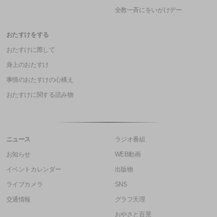
全教一斉にをいがけデー
おたすけをする
おたすけに際して
身上のおたすけ
事情のおたすけの心構え
おたすけに関する読み物
ニュース
ラジオ番組
お知らせ
WEB動画
イベントカレンダー
出版物
ライブカメラ
SNS
交通情報
グラフ天理
おやさと百景