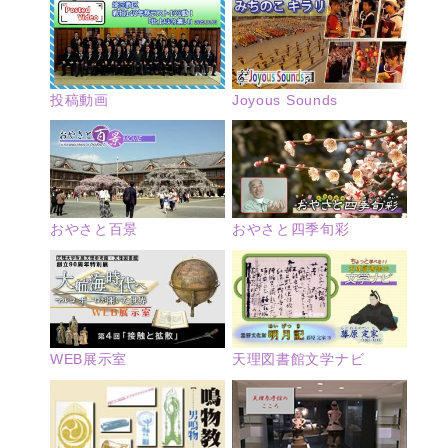
投稿動画
Joyous Sounds
おやさと四季旬彩
おやさと百景
WEB展示室
天理図書館文学ナビ