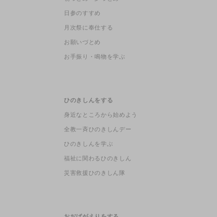
日参のすすめ
月次祭に奉仕する
お願いづとめ
お手振り・鳴物を学ぶ
ひのきしんをする
身近なところから始めよう
全教一斉ひのきしんデー
ひのきしんを学ぶ
福祉に関わるひのきしん
災害救援ひのきしん隊
おぢばがえりをする