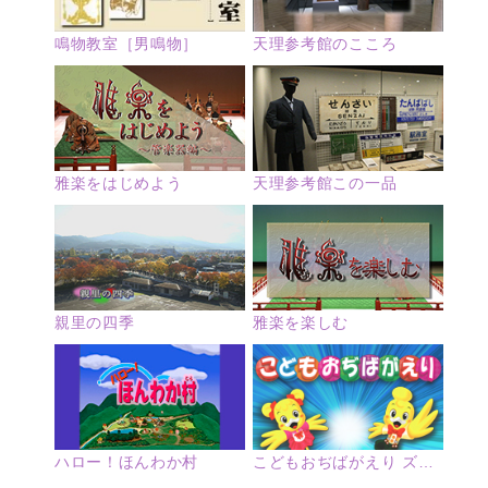
鳴物教室［男鳴物］
天理参考館のこころ
雅楽をはじめよう
天理参考館この一品
親里の四季
雅楽を楽しむ
ハロー！ほんわか村
こどもおぢばがえり ズームアップ