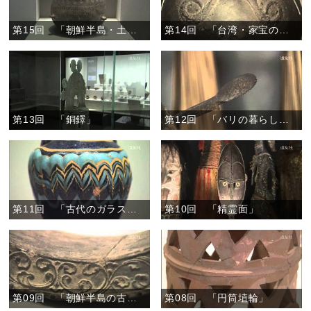
第15回 「朝鮮半島・土器の横笛」
第14回 「台湾・家宝の壷」
第13回 「銅鐸」
第12回 「バリの暮らしの道具」
第11回 「古代のガラス製品」
第10回 「精霊面」
第09回 「朝鮮半島の古代の瓦」
第08回 「円筒埴輪」