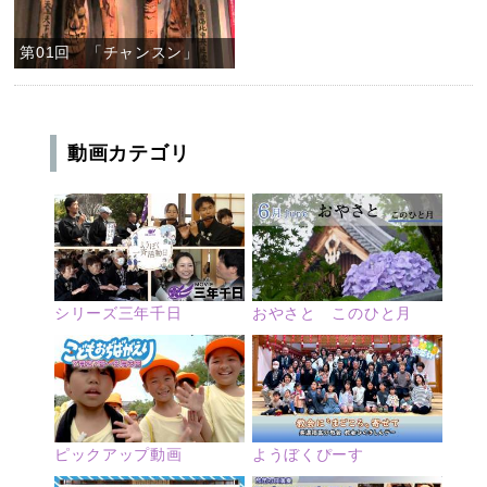
第01回 「チャンスン」
動画カテゴリ
シリーズ三年千日
おやさと このひと月
ピックアップ動画
ようぼくぴーす