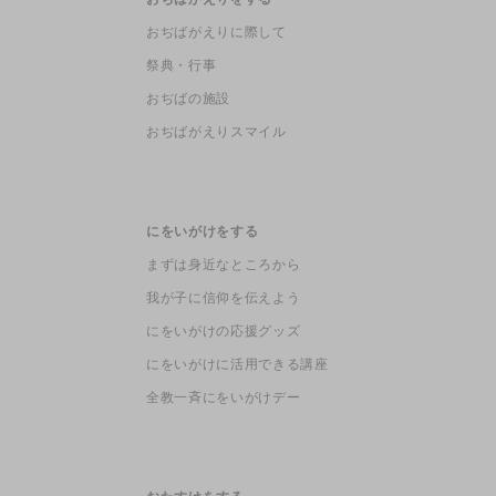
おぢばがえりに際して
祭典・行事
おぢばの施設
おぢばがえりスマイル
にをいがけをする
まずは身近なところから
我が子に信仰を伝えよう
にをいがけの応援グッズ
にをいがけに活用できる講座
全教一斉にをいがけデー