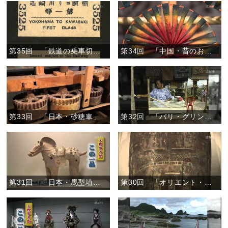
第35回 「鉄道の乗車切符」
第34回 「中国・昔のおもちゃ―風車―」
第33回 「日本・砂糖車」
第32回 「バリ・グリンシン」
第31回 「日本・馬型埴輪」
第30回 「オリエント・ミイラ彩画木棺」