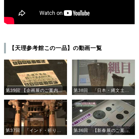
【天理参考館この一品】の動画一覧
第39回 【企画展のご案内】「近鉄電車展」
第38回 「日本・縄文土器と土偶」
第37回 「インド・祈りの道具」
第36回 【新春展のご案内】「古代日本の鏡」