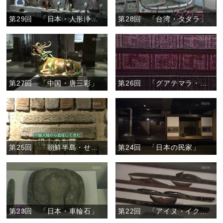
第29回 「日本・人形浄瑠璃芝居の人形」
第28回 「台湾・タタラ」
第27回 「中国・唐三彩」
第26回 「グアテマラ・幻の巻きスカート」
第25回 「朝鮮半島・せん室墓」
第24回 「日本の民家」
第23回 「日本・車輪石」
第22回 「アイヌ・イクパスイ」