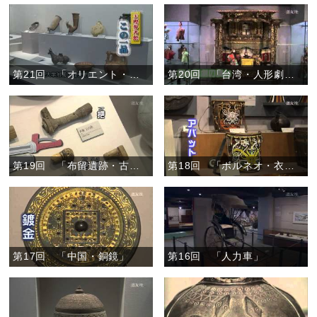
第21回 「オリエント・注口土器とリュトン」
第20回 「台湾・人形劇の人形」
第19回 「布留遺跡・古代の刀の部品」
第18回 「ボルネオ・衣装と生活道具」
第17回 「中国・銅鏡」
第16回 「人力車」