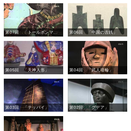
第07回 「トールボンマラータ」
第06回 「中国の古銭」
第05回 「天神人形」
第04回 「武人埴輪」
第03回 「テッパイ」
第02回 「グデア」