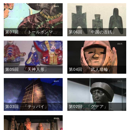
第07回 「トールボンマラータ」
第06回 「中国の古銭」
第05回 「天神人形」
第04回 「武人埴輪」
第03回 「テッパイ」
第02回 「グデア」