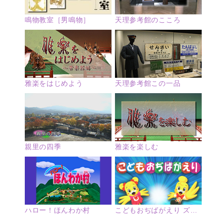
鳴物教室［男鳴物］
天理参考館のこころ
雅楽をはじめよう
天理参考館この一品
親里の四季
雅楽を楽しむ
ハロー！ほんわか村
こどもおぢばがえり ズームアップ