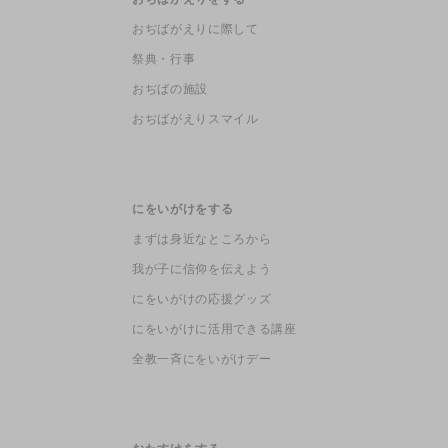
おぢばがえりに際して
祭典・行事
おぢばの施設
おぢばがえりスマイル
にをいがけをする
まずは身近なところから
我が子に信仰を伝えよう
にをいがけの応援グッズ
にをいがけに活用できる講座
全教一斉にをいがけデー