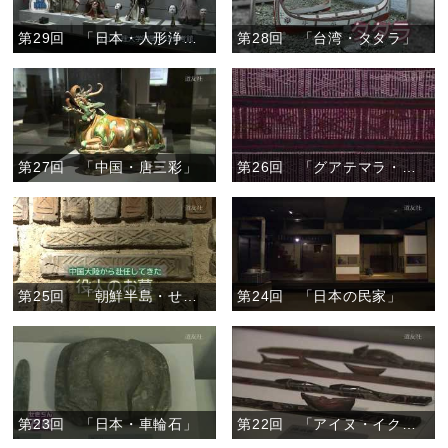
第29回 「日本・人形浄瑠璃芝居の人形」
第28回 「台湾・タタラ」
第27回 「中国・唐三彩」
第26回 「グアテマラ・幻の巻きスカート」
第25回 「朝鮮半島・せん室墓」
第24回 「日本の民家」
第23回 「日本・車輪石」
第22回 「アイヌ・イクパスイ」