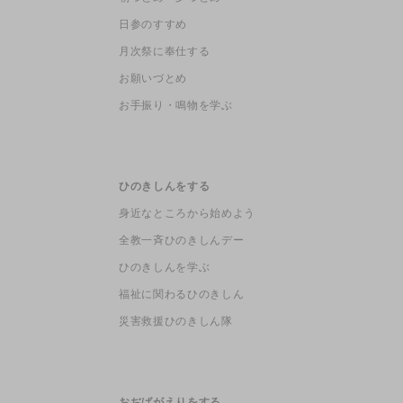
日参のすすめ
月次祭に奉仕する
お願いづとめ
お手振り・鳴物を学ぶ
ひのきしんをする
身近なところから始めよう
全教一斉ひのきしんデー
ひのきしんを学ぶ
福祉に関わるひのきしん
災害救援ひのきしん隊
おぢばがえりをする