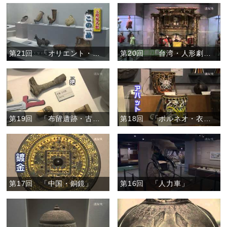
第21回 「オリエント・注口土器とリュトン」
第20回 「台湾・人形劇の人形」
第19回 「布留遺跡・古代の刀の部品」
第18回 「ボルネオ・衣装と生活道具」
第17回 「中国・銅鏡」
第16回 「人力車」