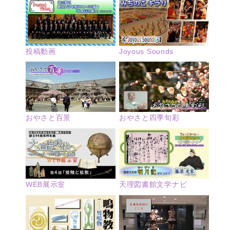
投稿動画
Joyous Sounds
おやさと四季旬彩
おやさと百景
WEB展示室
天理図書館文学ナビ