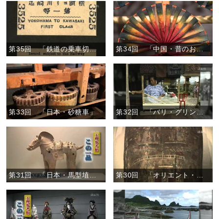
第35回 「鉄道の乗車切符」
第34回 「中国・昔のおもちゃ―風車―」
第33回 「日本・砂糖車」
第32回 「バリ・グリンシン」
第31回 「日本・馬型埴輪」
第30回 「オリエント・ミイラ彩画木棺」