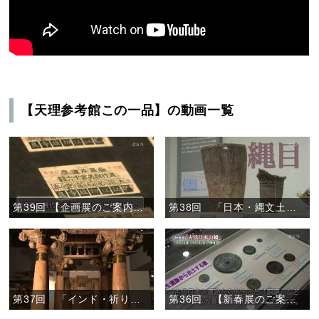
【天理参考館この一品】の動画一覧
第39回 【企画展のご案内】「近鉄電車展」
第38回 「日本・縄文土器と土偶」
第37回 「インド・祈りの道具」
第36回 【新春展のご案内】「古代日本の鏡」