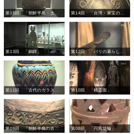
第15回 「朝鮮半島・土器の横笛」
第14回 「台湾・家宝の壷」
第13回 「銅鐸」
第12回 「バリの暮らしの道具」
第11回 「古代のガラス製品」
第10回 「精霊面」
第09回 「朝鮮半島の古代の瓦」
第08回 「円筒埴輪」