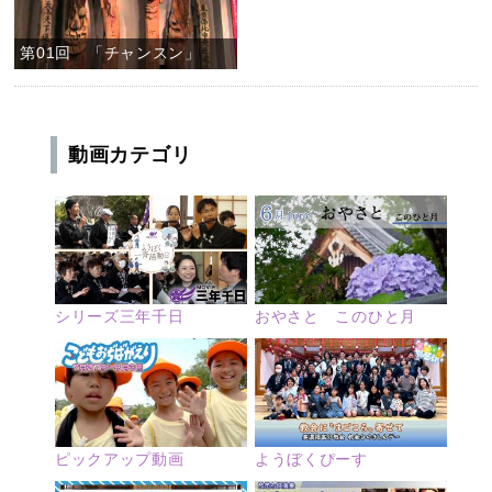
第01回 「チャンスン」
動画カテゴリ
シリーズ三年千日
おやさと このひと月
ピックアップ動画
ようぼくぴーす