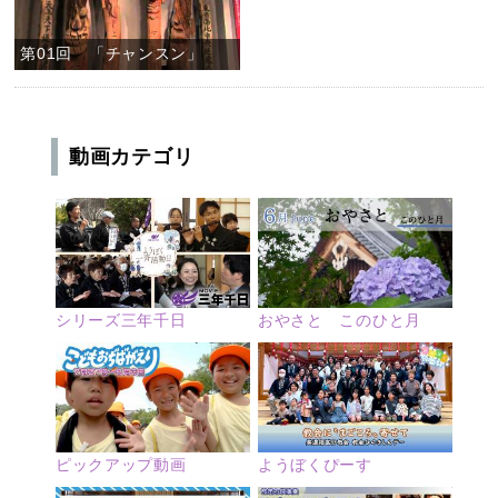
第01回 「チャンスン」
動画カテゴリ
シリーズ三年千日
おやさと このひと月
ピックアップ動画
ようぼくぴーす