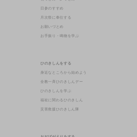
日参のすすめ
月次祭に奉仕する
お願いづとめ
お手振り・鳴物を学ぶ
ひのきしんをする
身近なところから始めよう
全教一斉ひのきしんデー
ひのきしんを学ぶ
福祉に関わるひのきしん
災害救援ひのきしん隊
おぢばがえりをする