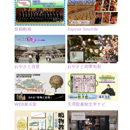
投稿動画
Joyous Sounds
おやさと四季旬彩
おやさと百景
WEB展示室
天理図書館文学ナビ