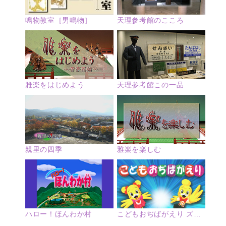
鳴物教室［男鳴物］
天理参考館のこころ
雅楽をはじめよう
天理参考館この一品
親里の四季
雅楽を楽しむ
ハロー！ほんわか村
こどもおぢばがえり ズームアップ