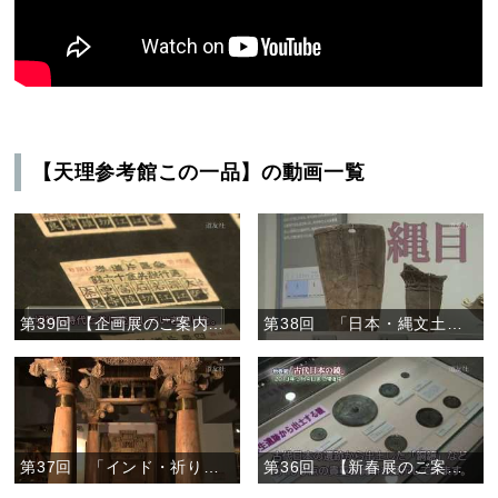
【天理参考館この一品】の動画一覧
第39回 【企画展のご案内】「近鉄電車展」
第38回 「日本・縄文土器と土偶」
第37回 「インド・祈りの道具」
第36回 【新春展のご案内】「古代日本の鏡」