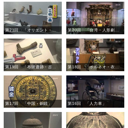
第21回 「オリエント・注口土器とリュトン」
第20回 「台湾・人形劇の人形」
第19回 「布留遺跡・古代の刀の部品」
第18回 「ボルネオ・衣装と生活道具」
第17回 「中国・銅鏡」
第16回 「人力車」