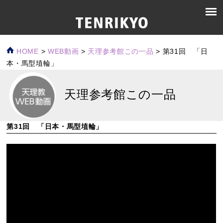
HOME
>
WEB動画
>
天理参考館この一品
>
第31回 「日
本・馬型埴輪」
天理参考館この一品
第31回 「日本・馬型埴輪」