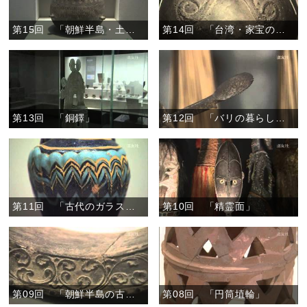
第15回 「朝鮮半島・土器の横笛」
第14回 「台湾・家宝の壷」
第13回 「銅鐸」
第12回 「バリの暮らしの道具」
第11回 「古代のガラス製品」
第10回 「精霊面」
第09回 「朝鮮半島の古代の瓦」
第08回 「円筒埴輪」