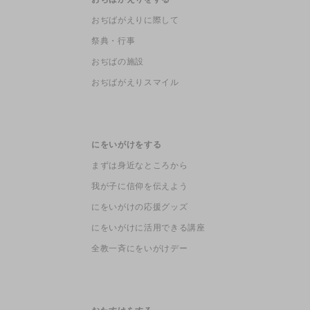
おぢばがえりに際して
祭典・行事
おぢばの施設
おぢばがえりスマイル
にをいがけをする
まずは身近なところから
我が子に信仰を伝えよう
にをいがけの応援グッズ
にをいがけに活用できる講座
全教一斉にをいがけデー