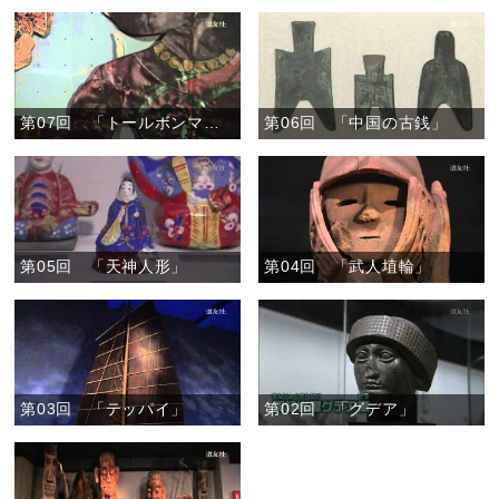
第07回 「トールボンマラータ」
第06回 「中国の古銭」
第05回 「天神人形」
第04回 「武人埴輪」
第03回 「テッパイ」
第02回 「グデア」