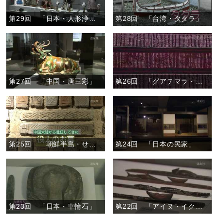
第29回 「日本・人形浄瑠璃芝居の人形」
第28回 「台湾・タタラ」
第27回 「中国・唐三彩」
第26回 「グアテマラ・幻の巻きスカート」
第25回 「朝鮮半島・せん室墓」
第24回 「日本の民家」
第23回 「日本・車輪石」
第22回 「アイヌ・イクパスイ」