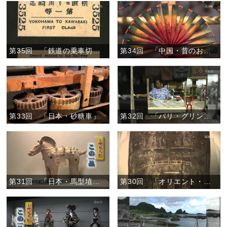
第35回 「鉄道の乗車切符」
第34回 「中国・昔のおもちゃ―風車―」
第33回 「日本・砂糖車」
第32回 「バリ・グリンシン」
第31回 「日本・馬型埴輪」
第30回 「オリエント・ミイラ彩画木棺」