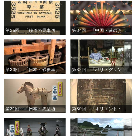
第35回 「鉄道の乗車切符」
第34回 「中国・昔のおもちゃ―風車―」
第33回 「日本・砂糖車」
第32回 「バリ・グリンシン」
第31回 「日本・馬型埴輪」
第30回 「オリエント・ミイラ彩画木棺」