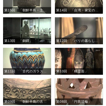
第15回 「朝鮮半島・土器の横笛」
第14回 「台湾・家宝の壷」
第13回 「銅鐸」
第12回 「バリの暮らしの道具」
第11回 「古代のガラス製品」
第10回 「精霊面」
第09回 「朝鮮半島の古代の瓦」
第08回 「円筒埴輪」