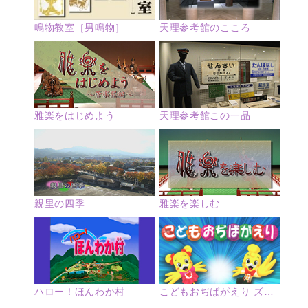
鳴物教室［男鳴物］
天理参考館のこころ
雅楽をはじめよう
天理参考館この一品
親里の四季
雅楽を楽しむ
ハロー！ほんわか村
こどもおぢばがえり ズームアップ