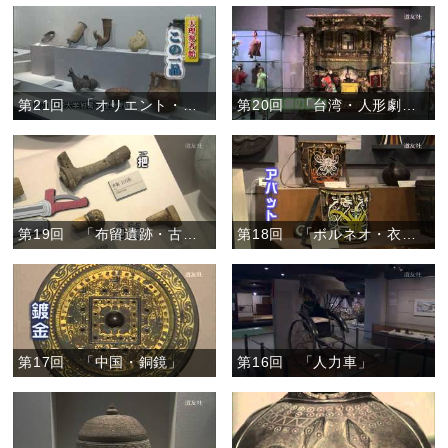
第21回 「オリエント・注口土器とリュトン」
第20回 「台湾・人形劇の人形」
第19回 「布留遺跡・古代の刀の部品」
第18回 「ボルネオ・衣装と生活道具」
第17回 「中国・銅鏡」
第16回 「人力車」