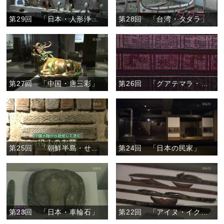
第29回 「日本・人形浄瑠璃芝居の人形」
第28回 「台湾・タタラ」
第27回 「中国・唐三彩」
第26回 「グアテマラ・幻の巻きスカート」
第25回 「朝鮮半島・せん室墓」
第24回 「日本の民家」
第23回 「日本・車輪石」
第22回 「アイヌ・イクパスイ」