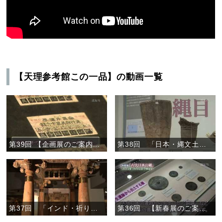
【天理参考館この一品】の動画一覧
第39回 【企画展のご案内】「近鉄電車展」
第38回 「日本・縄文土器と土偶」
第37回 「インド・祈りの道具」
第36回 【新春展のご案内】「古代日本の鏡」