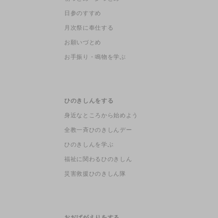
日参のすすめ
月次祭に奉仕する
お願いづとめ
お手振り・鳴物を学ぶ
ひのきしんをする
身近なところから始めよう
全教一斉ひのきしんデー
ひのきしんを学ぶ
福祉に関わるひのきしん
災害救援ひのきしん隊
おぢばがえりをする