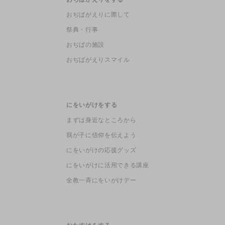
おぢばがえりに際して
祭典・行事
おぢばの施設
おぢばがえりスマイル
にをいがけをする
まずは身近なところから
我が子に信仰を伝えよう
にをいがけの応援グッズ
にをいがけに活用できる講座
全教一斉にをいがけデー