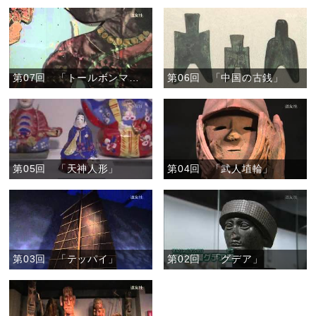
第07回 「トールボンマラータ」
第06回 「中国の古銭」
第05回 「天神人形」
第04回 「武人埴輪」
第03回 「テッパイ」
第02回 「グデア」