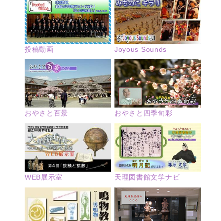
投稿動画
Joyous Sounds
おやさと四季旬彩
おやさと百景
WEB展示室
天理図書館文学ナビ