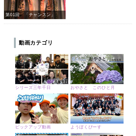
第01回 「チャンスン」
動画カテゴリ
シリーズ三年千日
おやさと このひと月
ピックアップ動画
ようぼくぴーす