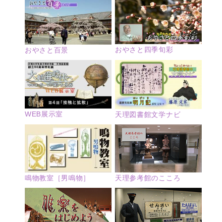
おやさと四季旬彩
おやさと百景
WEB展示室
天理図書館文学ナビ
鳴物教室［男鳴物］
天理参考館のこころ