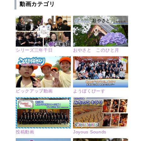
動画カテゴリ
シリーズ三年千日
おやさと このひと月
ピックアップ動画
ようぼくぴーす
投稿動画
Joyous Sounds