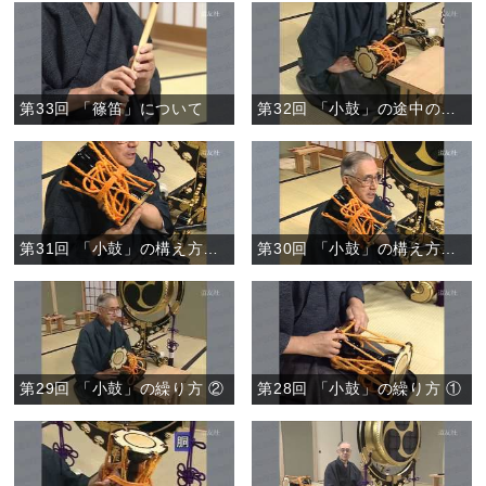
第33回 「篠笛」について
第32回 「小鼓」の途中の作法と置き方
第31回 「小鼓」の構え方、打ち方 ②
第30回 「小鼓」の構え方、打ち方 ①
第29回 「小鼓」の繰り方 ②
第28回 「小鼓」の繰り方 ①