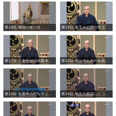
第19回 鳴物の並べ方
第18回 各下りの間の作法
第17回 てをどりの合図木の打ち方
第16回 座りづとめの合図木の打ち方
第15回 合図木の打ち方と数取り
第14回 地方の節回しについて②