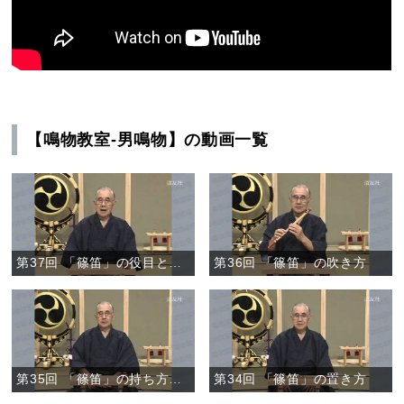
【鳴物教室-男鳴物】の動画一覧
第37回 「篠笛」の役目と途中の作法
第36回 「篠笛」の吹き方
第35回 「篠笛」の持ち方、構え方
第34回 「篠笛」の置き方