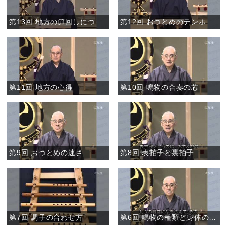
第13回 地方の節回しについて①
第12回 おつとめのテンポ
第11回 地方の心得
第10回 鳴物の合奏の芯
第9回 おつとめの速さ
第8回 表拍子と裏拍子
第7回 調子の合わせ方
第6回 鳴物の種類と身体の働き