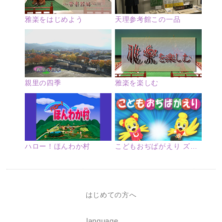
雅楽をはじめよう
天理参考館この一品
親里の四季
雅楽を楽しむ
ハロー！ほんわか村
こどもおぢばがえり ズームアップ
はじめての方へ
language