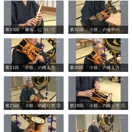
第33回 「篠笛」について
第32回 「小鼓」の途中の作法と置き方
第31回 「小鼓」の構え方、打ち方 ②
第30回 「小鼓」の構え方、打ち方 ①
第29回 「小鼓」の繰り方 ②
第28回 「小鼓」の繰り方 ①