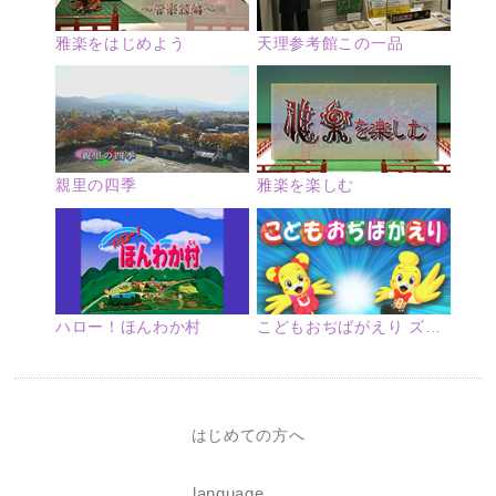
雅楽をはじめよう
天理参考館この一品
親里の四季
雅楽を楽しむ
ハロー！ほんわか村
こどもおぢばがえり ズームアップ
はじめての方へ
language