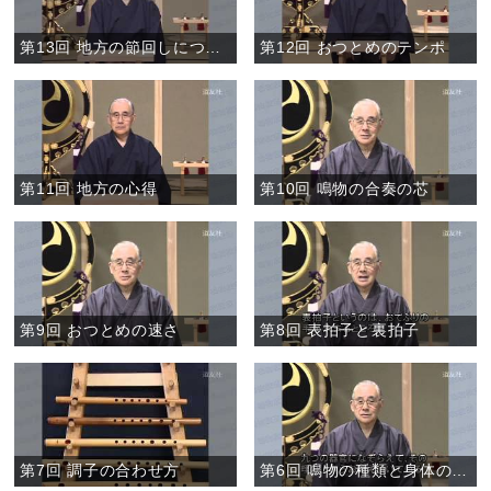
第13回 地方の節回しについて①
第12回 おつとめのテンポ
第11回 地方の心得
第10回 鳴物の合奏の芯
第9回 おつとめの速さ
第8回 表拍子と裏拍子
第7回 調子の合わせ方
第6回 鳴物の種類と身体の働き