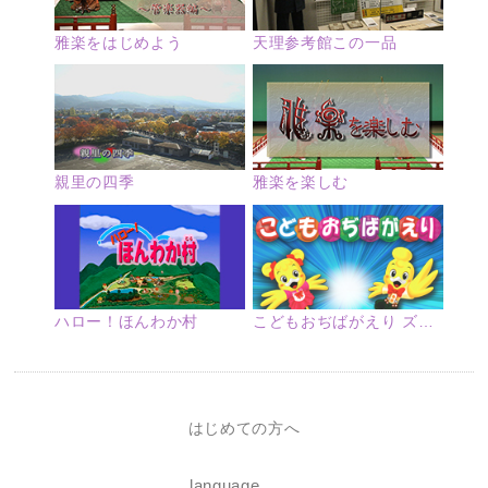
雅楽をはじめよう
天理参考館この一品
親里の四季
雅楽を楽しむ
ハロー！ほんわか村
こどもおぢばがえり ズームアップ
はじめての方へ
language