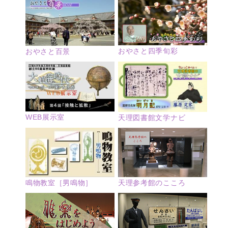
おやさと四季旬彩
おやさと百景
WEB展示室
天理図書館文学ナビ
鳴物教室［男鳴物］
天理参考館のこころ