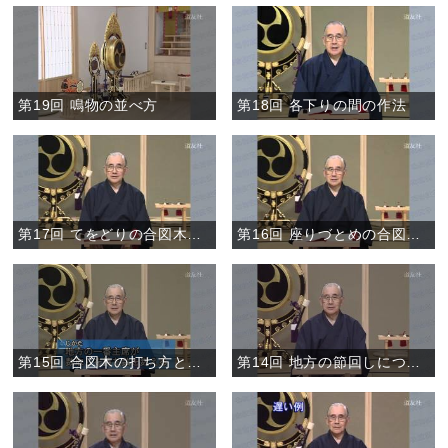
第19回 鳴物の並べ方
第18回 各下りの間の作法
第17回 てをどりの合図木の打ち方
第16回 座りづとめの合図木の打ち方
第15回 合図木の打ち方と数取り
第14回 地方の節回しについて②