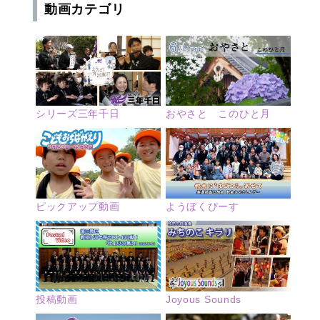
動画カテゴリ
シリーズ三年千日
おやさと このひと月
ピックアップ動画
ようぼくぴーす
投稿動画
Joyous Sounds