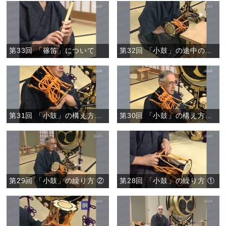
第33回 「篠笛」について
第32回 「小鼓」の途中の作法と置き方
第31回 「小鼓」の構え方、打ち方 ②
第30回 「小鼓」の構え方、打ち方 ①
第29回 「小鼓」の繰り方 ②
第28回 「小鼓」の繰り方 ①