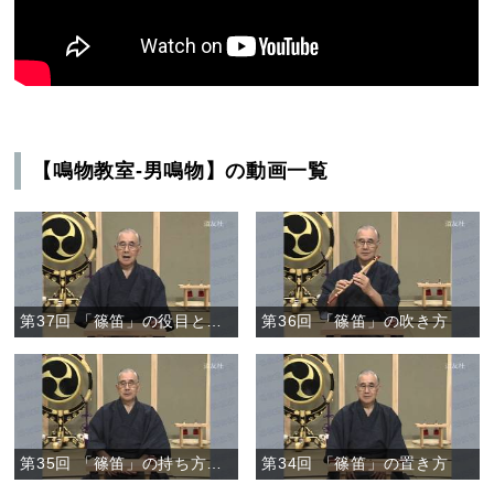
【鳴物教室-男鳴物】の動画一覧
第37回 「篠笛」の役目と途中の作法
第36回 「篠笛」の吹き方
第35回 「篠笛」の持ち方、構え方
第34回 「篠笛」の置き方