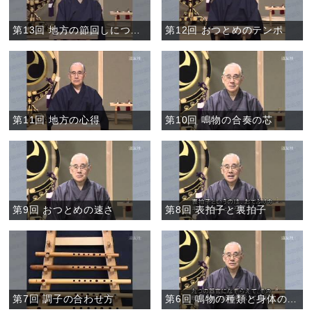
第13回 地方の節回しについて①
第12回 おつとめのテンポ
第11回 地方の心得
第10回 鳴物の合奏の芯
第9回 おつとめの速さ
第8回 表拍子と裏拍子
第7回 調子の合わせ方
第6回 鳴物の種類と身体の働き